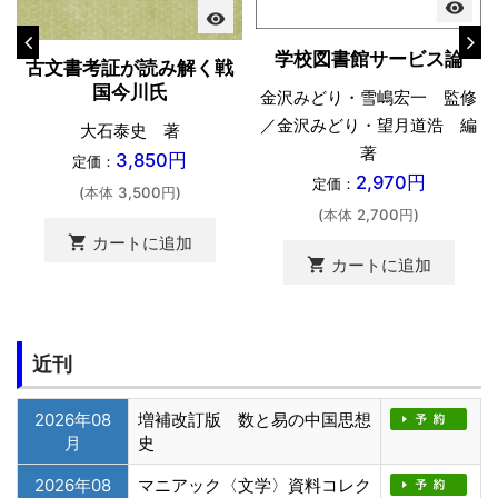
visibility
visibility
学校図書館サービス論
古文書考証が読み解く戦
国今川氏
金沢みどり・雪嶋宏一 監修
／金沢みどり・望月道浩 編
大石泰史 著
著
3,850円
定価：
2,970円
定価：
(本体 3,500円)
(本体 2,700円)
shopping_cart
カートに追加
shopping_cart
カートに追加
近刊
2026年08
増補改訂版 数と易の中国思想
月
史
2026年08
マニアック〈文学〉資料コレク