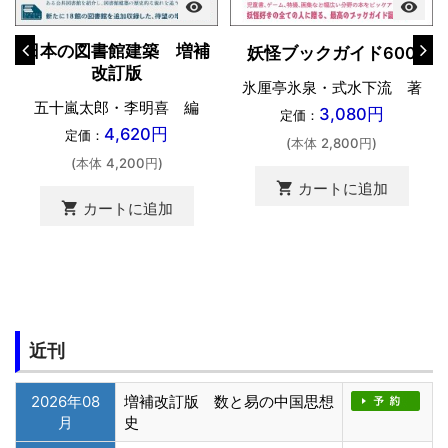
visibility
visibility
日本の図書館建築 増補
妖怪ブックガイド600
改訂版
氷厘亭氷泉・式水下流 著
五十嵐太郎・李明喜 編
3,080円
定価：
4,620円
定価：
(本体 2,800円)
(本体 4,200円)
shopping_cart
カートに追加
shopping_cart
カートに追加
近刊
2026年08
増補改訂版 数と易の中国思想
月
史