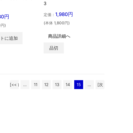
3
1,980円
定価：
980円
(本体 1,800円)
0円)
商品詳細へ
ートに追加
品切
[<< 前
...
11
12
13
14
15
...
[次
へ]
へ >>]