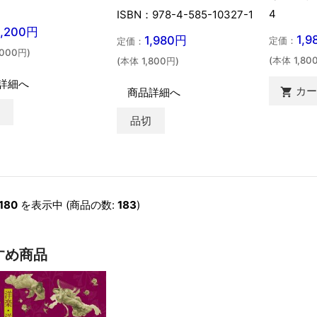
4
ISBN：978-4-585-10327-1
2,200円
1,
1,980円
定価：
定価：
,000円)
(本体 1,80
(本体 1,800円)
詳細へ
カ

商品詳細へ
切
品切
180
を表示中 (商品の数:
183
)
すめ商品