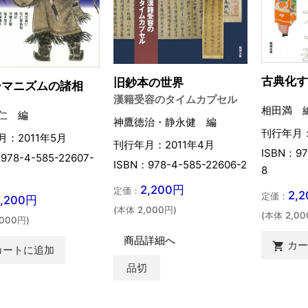
古典化
旧鈔本の世界
ーマニズムの諸相
漢籍受容のタイムカプセル
相田満 
仁 編
神鷹徳治・静永健 編
刊行年月：
：2011年5月
刊行年月：2011年4月
ISBN：97
978-4-585-22607-
ISBN：978-4-585-22606-2
8
2,200円
定価：
2,
定価：
2,200円
(本体 2,000円)
(本体 2,00
,000円)
商品詳細へ
カ

カートに追加
品切