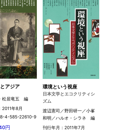
楠とアジア
環境という視座
日本文学とエコクリティシ
・松居竜五 編
ズム
2011年8月
渡辺憲司／野田研一／小峯
8-4-585-22610-9
和明／ハルオ・シラネ 編
640円
刊行年月：2011年7月