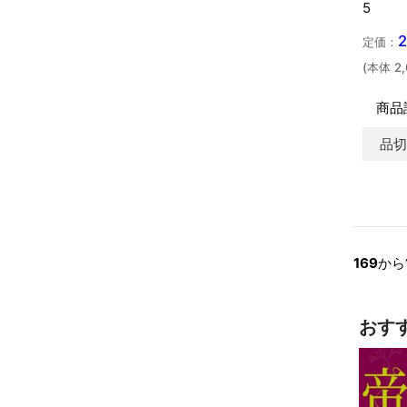
5
定価：
(本体 2
商品
品
169
から
おす