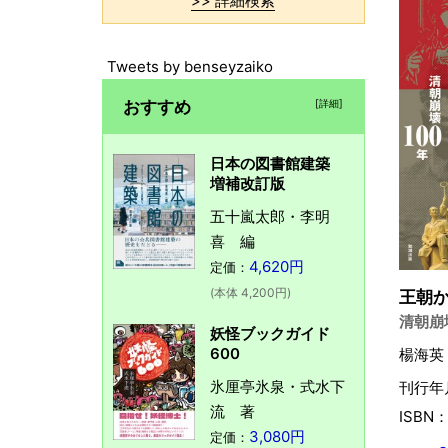
>> 詳細検索
Tweets by benseyzaiko
おすすめ
[詳細]
日本の図書館建築
増補改訂版
五十嵐太郎・李明
喜 編
4,620円
定価：
(本体 4,200円)
王朝
清朝崩
妖怪ブックガイド
600
楊海英
氷厘亭氷泉・式水下
刊行年月
流 著
ISBN：
3,080円
定価：