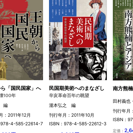
から「国民国家」へ
民国期美術へのまなざし
南方熊
壊100年
辛亥革命百年の眺望
田村義也
 編
瀧本弘之 編
刊行年月：
：2011年12月
刊行年月：2011年10月
ISBN：97
978-4-585-22614-7
ISBN：978-4-585-22612-3
2,
定価：