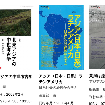
黄河は
アジア〈日本・日系〉ラ
アジアの中世考古学
アジアの
テンアメリカ
 編
日系社会の経験から学ぶ
編集部 
月：2008年2月
編集部 編
刊行年月：
978-4-585-10358-
刊行年月：2005年6月
ISBN：97