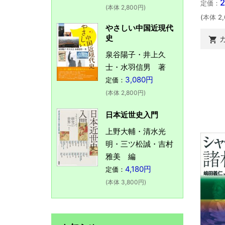
定価：
(本体 2,800円)
(本体 2
やさしい中国近現代
史

泉谷陽子・井上久
士・水羽信男 著
3,080円
定価：
(本体 2,800円)
日本近世史入門
上野大輔・清水光
明・三ツ松誠・吉村
雅美 編
4,180円
定価：
(本体 3,800円)