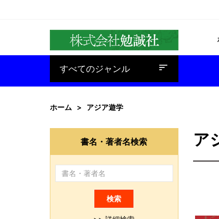
baseline_sort
すべてのジャンル
ホーム
アジア遊学
ア
書名・著者名検索