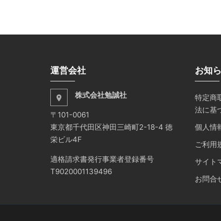
運営会社
お知
株式会社勉誠社
特定商
place
法に基
〒101-0061
東京都千代田区神田三崎町2-18-4 徳
個人情
栄ビル4F
ご利用
適格請求書発行事業者登録番号
サイト
T9020001139496
お問合