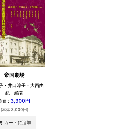
帝国劇場
子・井口淳子・大西由
紀 編著
3,300円
定価：
(本体 3,000円)
カートに追加
ing_cart