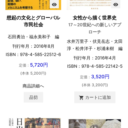
visibility
visibility
想起の文化とグローバル
女性から描く世界史
市民社会
17～20世紀への新しいアプ
ローチ
石田勇治・福永美和子 編
水井万里子・伏見岳志・太田
刊行年月：2016年8月
淳・松井洋子・杉浦未樹 編
ISBN：978-4-585-22512-6
刊行年月：2016年4月
5,720円
定価：
ISBN：978-4-585-22142-5
(本体 5,200円)
3,520円
定価：
(本体 3,200円)
商品詳細へ
品切
カートに追加
