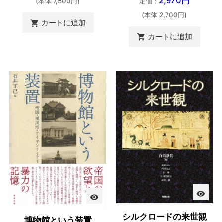
2,970円
定価：
(本体 7,500円)
(本体 2,700円)
カートに追加

カートに追加

visibility
visibility
シルクロードの来世観
博物館という装置