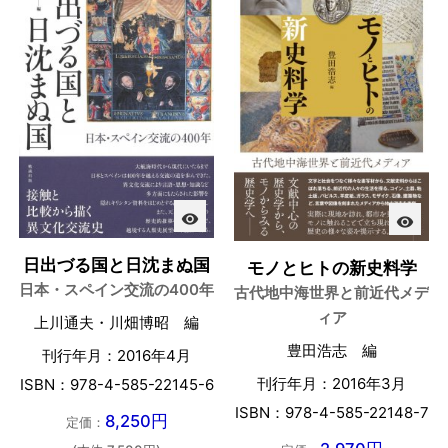
visibility
visibility
日出づる国と日沈まぬ国
モノとヒトの新史料学
日本・スペイン交流の400年
古代地中海世界と前近代メデ
ィア
上川通夫・川畑博昭 編
豊田浩志 編
刊行年月：2016年4月
刊行年月：2016年3月
ISBN：978-4-585-22145-6
ISBN：978-4-585-22148-7
8,250円
定価：