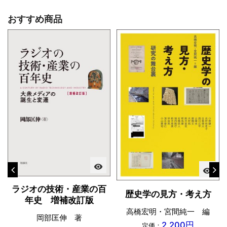
おすすめ商品
visibility
visibility
ラジオの技術・産業の百
歴史学の見方・考え方
年史 増補改訂版
高橋宏明・宮間純一 編
岡部匡伸 著
2,200円
定価：