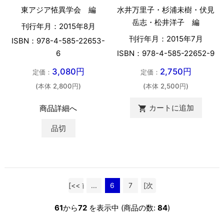
東アジア恠異学会 編
水井万里子・杉浦未樹・伏見
岳志・松井洋子 編
刊行年月：2015年8月
刊行年月：2015年7月
ISBN：978-4-585-22653-
6
ISBN：978-4-585-22652-9
3,080円
2,750円
定価：
定価：
(本体 2,800円)
(本体 2,500円)
カートに追加
商品詳細へ

品切
[<< 前
...
6
7
[次
へ]
へ >>]
61
から
72
を表示中 (商品の数:
84
)