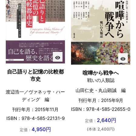
visibility
visibility
自己語りと記憶の比較都
喧嘩から戦争へ
市史
戦いの人類誌
山田仁史・丸山顕誠 編
渡辺浩一／ヴァネッサ・ハー
ディング 編
刊行年月：2015年9月
ISBN：978-4-585-22655-0
刊行年月：2015年11月
ISBN：978-4-585-22131-9
2,640円
定価：
4,950円
(本体 2,400円)
定価：