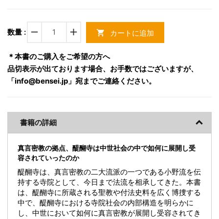
remove
add
数量 :
カートに追加
shopping_cart
＊本書のご購入をご希望の方へ
品切表示が出ております場合、お手数ではございますが、
「info@bensei.jp」宛までご連絡ください。
書籍の詳細
真言密教の拠点、醍醐寺は中世社会の中で如何に展開し受
容されていったのか
醍醐寺は、真言密教の二大流派の一つである小野流を伝
持する寺院として、今日まで法流を相承してきた。本書
は、醍醐寺に所蔵される聖教や付法史料を広く博捜する
中で、醍醐寺における寺院社会の内部構造を明らかに
し、中世において如何に真言密教が展開し受容されてき