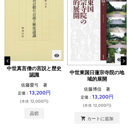
visibility
visibility
中世真言僧の言説と歴史
中世東国日蓮宗寺院の地
認識
域的展開
佐藤愛弓 著
佐藤博信 著
13,200円
定価：
13,200円
定価：
(本体 12,000円)
(本体 12,000円)
品切
shopping_cart
カートに追加