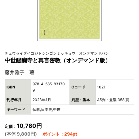
チュウセイダイゴジトシンゴンミッキョウ オンデマンドバン
中世醍醐寺と真言密教（オンデマンド版）
藤井雅子 著
978-4-585-83170-
ISBN
Cコード
1021
9
刊行年月
2023年1月
判型・製本
A5判・並製 358 頁
キーワード
仏教,日本史,中世
10,780円
定価：
(本体 9,800円)
ポイント：294pt