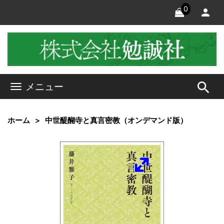
0
search
メニュー
ホーム
中世醍醐寺と真言密教（オンデマンド版）