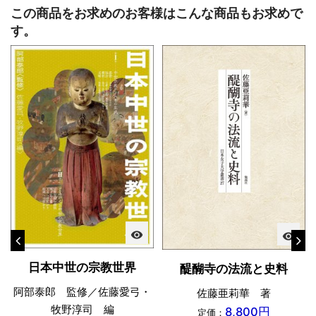
この商品をお求めのお客様はこんな商品もお求めで
す。
visibility
visibility
日本中世の宗教世界
醍醐寺の法流と史料
阿部泰郎 監修／佐藤愛弓・
佐藤亜莉華 著
牧野淳司 編
8,800円
定価：