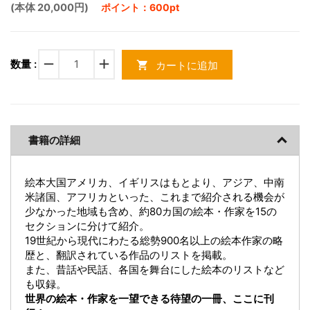
(本体 20,000円)
ポイント：600pt
remove
add
数量 :
カートに追加
shopping_cart
書籍の詳細
絵本大国アメリカ、イギリスはもとより、アジア、中南
米諸国、アフリカといった、これまで紹介される機会が
少なかった地域も含め、約80カ国の絵本・作家を15の
セクションに分けて紹介。
19世紀から現代にわたる総勢900名以上の絵本作家の略
歴と、翻訳されている作品のリストを掲載。
また、昔話や民話、各国を舞台にした絵本のリストなど
も収録。
世界の絵本・作家を一望できる待望の一冊、ここに刊