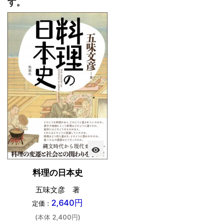
す。
visibility
料理の日本史
五味文彦 著
2,640円
定価：
(本体 2,400円)