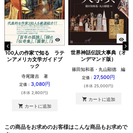
visibility
visibility
世界神話伝説大事典（オ
100人の作家で知る ラテ
ンデマンド版）
ンアメリカ文学ガイドブ
ック
篠田知和基・丸山顯德 編
寺尾隆吉 著
27,500円
定価：
3,080円
定価：
(本体 25,000円)
(本体 2,800円)
shopping_cart
カートに追加
shopping_cart
カートに追加
この商品をお求めのお客様はこんな商品もお求めで