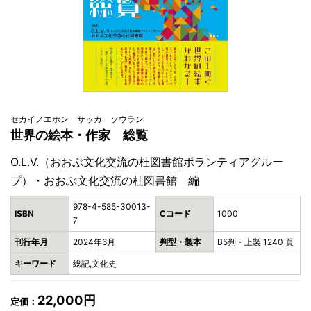
セカイノエホン サッカ ソウラン
世界の絵本・作家 総覧
O.L.V.（おおぶ文化交流の杜図書館ボランティアグルー
プ）・おおぶ文化交流の杜図書館 編
978-4-585-30013-
ISBN
Cコード
1000
7
刊行年月
2024年6月
判型・製本
B5判・上製 1240 頁
キーワード
総記,文化史
22,000円
定価：