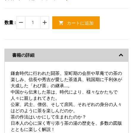
remove
add
数量 :
カートに追加
shopping_cart
書籍の詳細
鎌倉時代に行われた闘茶、室町期の会所や草庵での茶の
楽しみ、信長や秀吉が愛した茶道具、戦国期に千利休が
大成した「わび茶」の継承…。
中国から伝来した茶は、時代により、様々なかたちで
人々に親しまれてきた。
公家、武士、僧侶、そして庶民、それぞれの身分の人々
はどのように茶を楽しんだのか。
茶の作法はいかにして生まれたのか？
日本人の心に深く寄り添う茶の湯の歴史を、多数の図版
とともに楽しく解説！