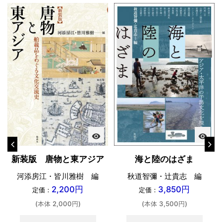
visibility
visibility
新装版 唐物と東アジア
海と陸のはざま
河添房江・皆川雅樹 編
秋道智彌・辻貴志 編
2,200円
3,850円
定価：
定価：
(本体 2,000円)
(本体 3,500円)