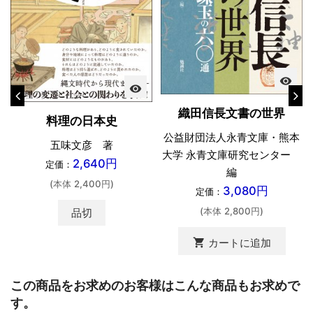
visibility
visibility
織田信長文書の世界
料理の日本史
公益財団法人永青文庫・熊本
五味文彦 著
大学 永青文庫研究センター
2,640円
定価：
編
(本体 2,400円)
3,080円
定価：
(本体 2,800円)
品切
shopping_cart
カートに追加
この商品をお求めのお客様はこんな商品もお求めで
す。