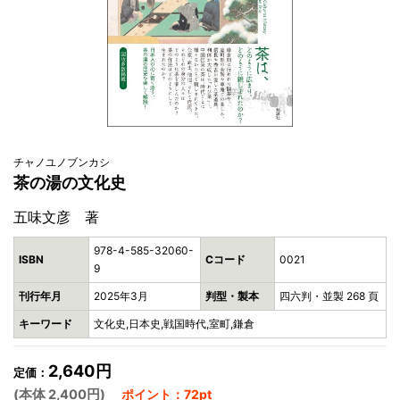
チャノユノブンカシ
茶の湯の文化史
五味文彦 著
978-4-585-32060-
ISBN
Cコード
0021
9
刊行年月
2025年3月
判型・製本
四六判・並製 268 頁
キーワード
文化史,日本史,戦国時代,室町,鎌倉
2,640円
定価：
(本体 2,400円)
ポイント：72pt