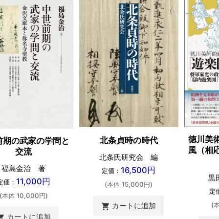
徳川美
北条貞時の時代
前期の武家の学問と
風（相
交流
北条氏研究会 編
福島金治 著
16,500円
定価：
黒
11,000円
定価：
(本体 15,000円)
定
(本体 10,000円)
カートに追加
(
shopping_cart
カートに追加
ing_cart