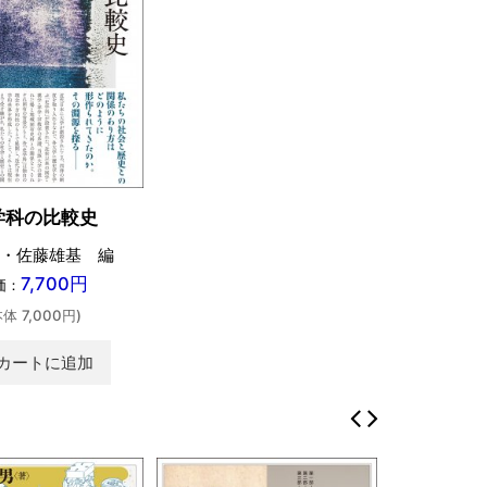
学科の比較史
・佐藤雄基 編
7,700円
価：
本体 7,000円)
カートに追加