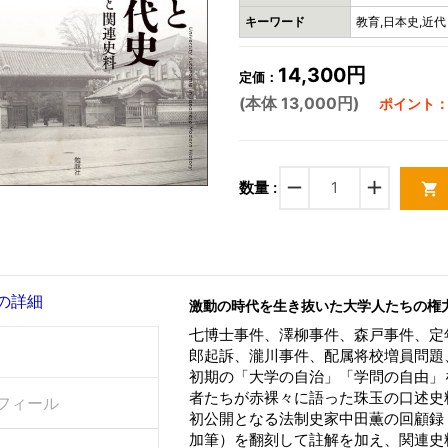
キーワード
教育,日本史,近代
14,300円
定価：
(本体 13,000円)
ポイント：3
remove
add
数量 :
shopping_cart
の詳細
激動の時代を生き抜いた大学人たちの権
七博士事件、澤柳事件、森戸事件、定
郎起訴、瀧川事件、配属将校増員問題
初期の「大学の自治」「学問の自由」
者たちが赤裸々に語った珠玉の口述史
フィール
初公開となる法制史家中田薫の回顧録
加筆）を翻刻して註解を加え、関連史