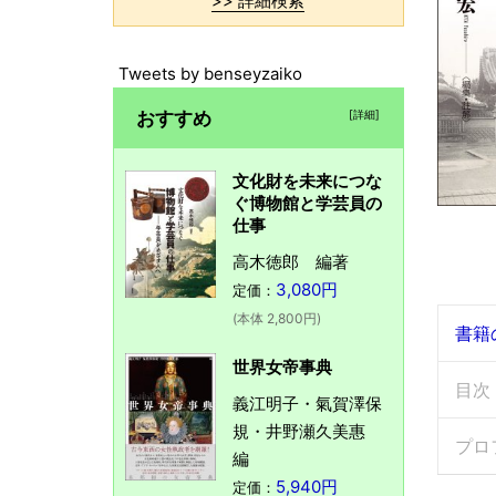
>> 詳細検索
Tweets by benseyzaiko
おすすめ
[詳細]
文化財を未来につな
ぐ博物館と学芸員の
仕事
高木徳郎 編著
3,080円
定価：
(本体 2,800円)
書籍
世界女帝事典
目次
義江明子・氣賀澤保
規・井野瀬久美惠
プロ
編
5,940円
定価：