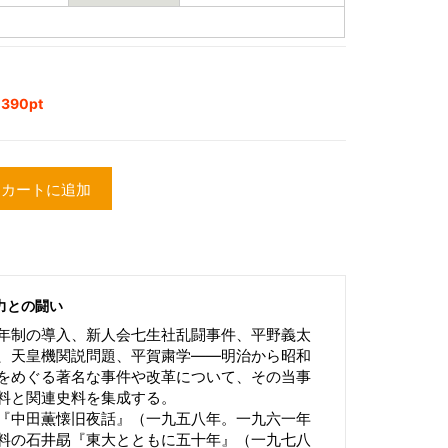
90pt
カートに追加
力との闘い
年制の導入、新人会七生社乱闘事件、平野義太
、天皇機関説問題、平賀粛学――明治から昭和
をめぐる著名な事件や改革について、その当事
料と関連史料を集成する。
『中田薫懐旧夜話』（一九五八年。一九六一年
料の石井勗『東大とともに五十年』（一九七八