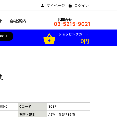
マイページ
ログイン
お問合せ
せ
会社案内
03-5215-9021
ショッピングカート
shopping_basket
ARCH
0円
史
008-0
Cコード
3037
判型・製本
A5判・並製 736 頁