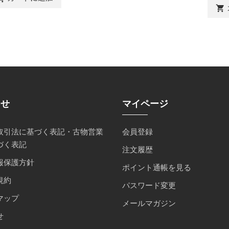
shopping_cart
らせ
マイページ
取引法に基づく表記・古物営業
会員登録
づく表記
注文履歴
報保護方針
ポイント通帳を見る
規約
パスワード変更
マップ
メールマガジン
せ