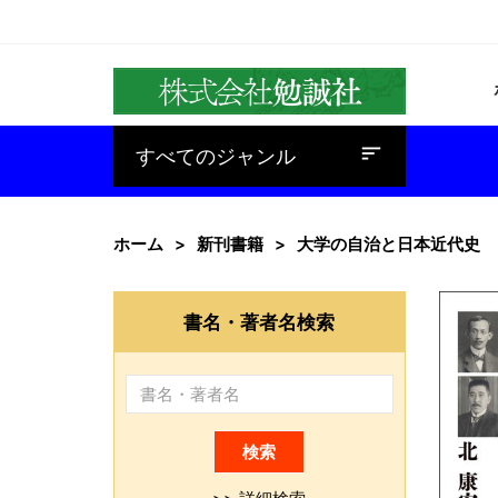
baseline_sort
すべてのジャンル
ホーム
新刊書籍
大学の自治と日本近代史
書名・著者名検索