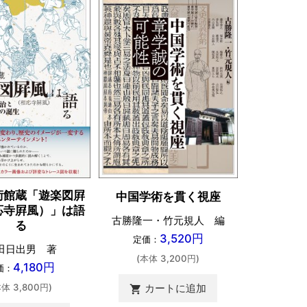
書物学 
術館蔵「遊楽図屛
中国学術を貫く視座
家・集書
応寺屛風）」は語
古勝隆一・竹元規人 編
る
編
3,520円
定価：
田日出男 著
定価：
(本体 3,200円)
4,180円
価：
(本体 
本体 3,800円)
カートに追加
shopping_cart
カ
shopping_cart