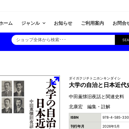
ホーム
ジャンル
お知らせ
ご利用案内
お問合
SE
ダイガクジチトニホンキンダイシ
大学の自治と日本近代
中田薫懐旧夜話と関連史料
北康宏 編集・註解
ISBN
978-4-585-33
刊行年月
2026年5月