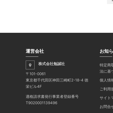
運営会社
お知
株式会社勉誠社
特定商
place
法に基
〒101-0061
東京都千代田区神田三崎町2-18-4 徳
個人情
栄ビル4F
ご利用
適格請求書発行事業者登録番号
サイト
T9020001139496
お問合