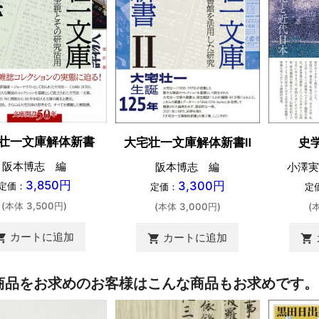
壮一文庫解体新書
大宅壮一文庫解体新書Ⅱ
史
阪本博志 編
阪本博志 編
小澤実
3,850円
3,300円
定価：
定価：
定
(本体 3,500円)
(本体 3,000円)
(
カートに追加
カートに追加
ing_cart
shopping_cart
shopping_cart
商品をお求めのお客様はこんな商品もお求めです。