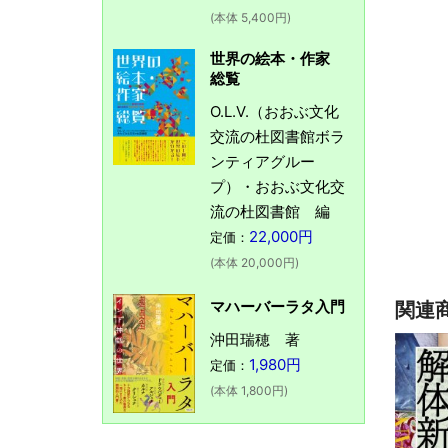
(本体 5,400円)
世界の絵本・作家
総覧
O.L.V.（おおぶ文化
交流の杜図書館ボラ
ンティアグルー
プ）・おおぶ文化交
流の杜図書館 編
22,000円
定価：
(本体 20,000円)
マハーバーラタ入門
関連
沖田瑞穂 著
1,980円
定価：
(本体 1,800円)