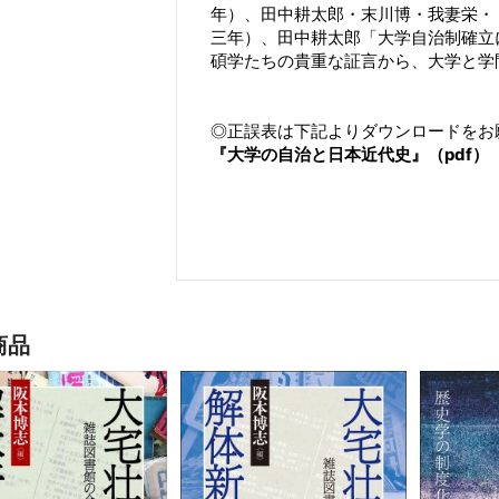
年）、田中耕太郎・末川博・我妻栄・
三年）、田中耕太郎「大学自治制確立
碩学たちの貴重な証言から、大学と学
◎正誤表は下記よりダウンロードをお
『大学の自治と日本近代史』（pdf）
商品