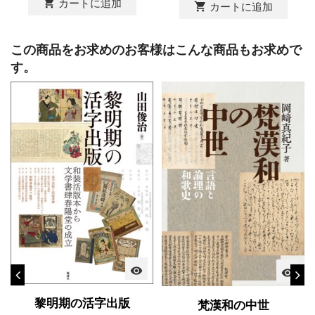
shopping_cart
カートに追加
shopping_cart
カートに追加
この商品をお求めのお客様はこんな商品もお求めで
す。
visibility
visibility
黎明期の活字出版
梵漢和の中世