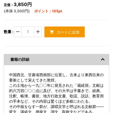
3,850円
定価：
(本体 3,500円)
ポイント：105pt
remove
add
数量 :
カートに追加
shopping_cart
書籍の詳細
中国西北、甘粛省西南部に位置し、古来より東西往来の
要衝として栄えてきた敦煌。
この土地から一九〇〇年に発見された「蔵経洞」文献は
約六万四〇〇〇点に及び、その大半は手書きで、経典、
注釈、帳簿、書状、地方行政文書、歌謡、説話、教育用
の手本など、その内容は驚くほど多岐にわたる。
その中核をなす一群が、講唱文学と呼ばれる文献群――
変文、講経文、押座文、讃文、取散文などである。