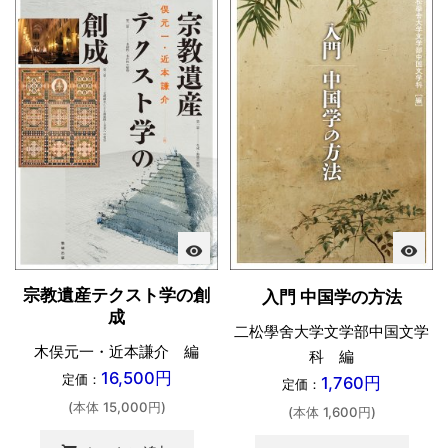
visibility
visibility
宗教遺産テクスト学の創
入門 中国学の方法
成
二松學舍大学文学部中国文学
木俣元一・近本謙介 編
科 編
16,500円
定価：
1,760円
定価：
(本体 15,000円)
(本体 1,600円)