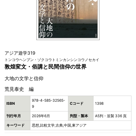
アジア遊学319
トンコウヘンブン・ゾクコウトミンカンシンコウノセカイ
敦煌変文・俗講と民間信仰の世界
大地の文学と信仰
荒見泰史 編
978-4-585-32565-
ISBN
Cコード
1398
9
刊行年月
2026年6月
判型・製本
A5判・並製 336 頁
キーワード
思想,比較文学,古典,中国,東アジア