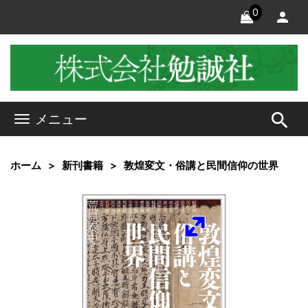
0
search
メニュー
ホーム
新刊書籍
敦煌変文・俗講と民間信仰の世界