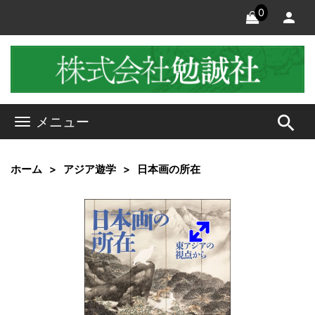
0
search
メニュー
ホーム
アジア遊学
日本画の所在