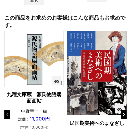
この商品をお求めのお客様はこんな商品もお求めで
す。
visibility
九曜文庫蔵 源氏物語扇
面画帖
visibility
中野幸一 編
11,000円
定価：
民国期美術へのまなざし
(本体 10,000円)