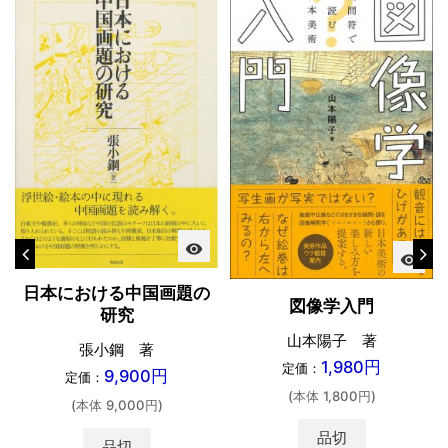
visibility
visibility
日本における中国画題の
図像学入門
研究
山本陽子 著
張小鋼 著
1,980円
定価：
9,900円
定価：
(本体 1,800円)
(本体 9,000円)
品切
品切