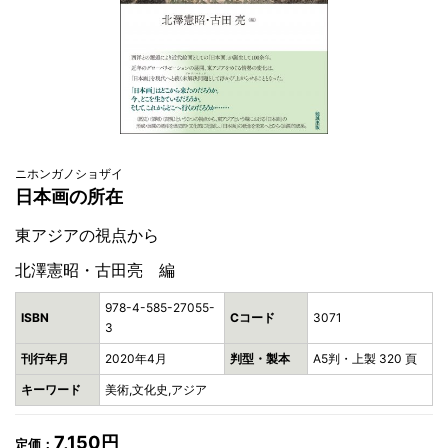
ニホンガノショザイ
日本画の所在
東アジアの視点から
北澤憲昭・古田亮 編
978-4-585-27055-
ISBN
Cコード
3071
3
刊行年月
2020年4月
判型・製本
A5判・上製 320 頁
キーワード
美術,文化史,アジア
7,150円
定価：