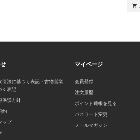
shopping_cart
らせ
マイページ
取引法に基づく表記・古物営業
会員登録
づく表記
注文履歴
報保護方針
ポイント通帳を見る
規約
パスワード変更
マップ
メールマガジン
せ