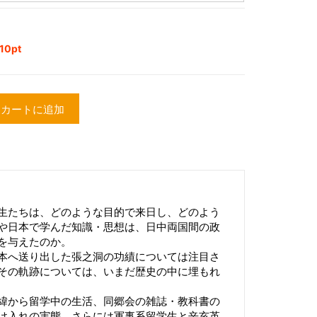
0pt
カートに追加
生たちは、どのような目的で来日し、どのよう
や日本で学んだ知識・思想は、日中両国間の政
を与えたのか。
本へ送り出した張之洞の功績については注目さ
その軌跡については、いまだ歴史の中に埋もれ
緯から留学中の生活、同郷会の雑誌・教科書の
け入れの実態、さらには軍事系留学生と辛亥革