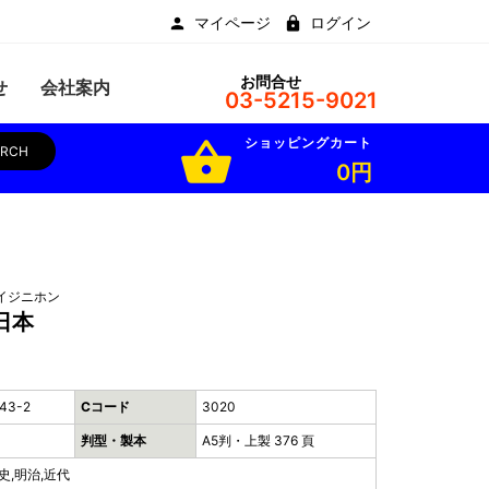
マイページ
ログイン
お問合せ
せ
会社案内
03-5215-9021
ショッピングカート
shopping_basket
ARCH
0円
イジニホン
日本
43-2
Cコード
3020
判型・製本
A5判・上製 376 頁
史,明治,近代