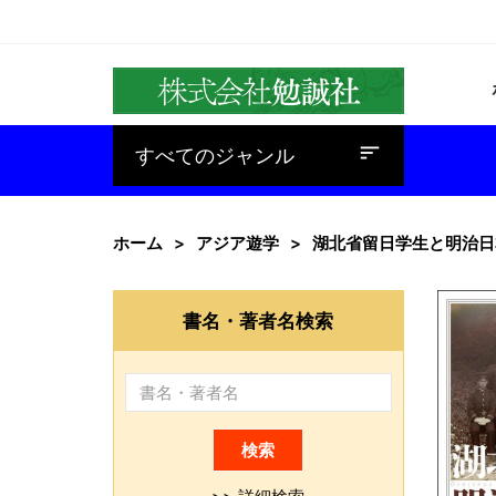
baseline_sort
すべてのジャンル
ホーム
アジア遊学
湖北省留日学生と明治日
書名・著者名検索