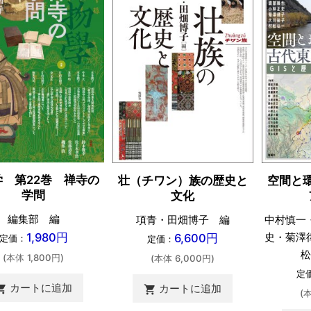
学 第22巻 禅寺の
壮（チワン）族の歴史と
空間と
学問
文化
編集部 編
項青・田畑博子 編
中村慎一
1,980円
史・菊澤
6,600円
定価：
定価：
松
(本体 1,800円)
(本体 6,000円)
定
カートに追加
カートに追加
ing_cart
shopping_cart
(