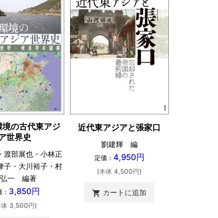
環境の古代東アジ
アジアの
近代東アジアと張家口
ア世界史
祀
劉建輝 編
・渡部展也・小林正
西本
4,950円
定価：
律子・大川裕子・村
定価：
(本体 4,500円)
弘一 編著
(本体 
3,850円
価：
カートに追加
shopping_cart
カ
shopping_cart
本体 3,500円)