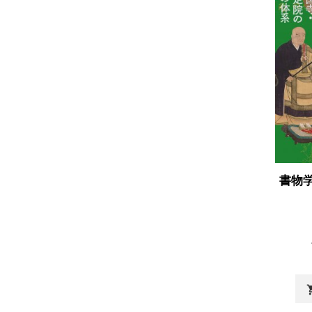
書物
shopp