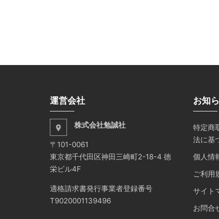
運営会社
お知
株式会社勉誠社
特定商
place
法に基
〒101-0061
東京都千代田区神田三崎町2-18-4 徳
個人情
栄ビル4F
ご利用
適格請求書発行事業者登録番号
サイト
T9020001139496
お問合