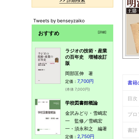
>> 詳細検索
Tweets by benseyzaiko
おすすめ
[詳細]
ラジオの技術・産業
の百年史 増補改訂
版
岡部匡伸 著
7,700円
定価：
書籍
(本体 7,000円)
目次
学校図書館概論
金沢みどり・雪嶋宏
プロ
一 監修／雪嶋宏
一・須永和之 編著
書評
2,750円
定価：