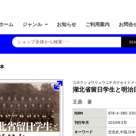
ホーム
ジャンル
お知らせ
ご利用案内
お問合
SE
本
コホクショウリュウニチガクセイトメ
湖北省留日学生と明治
王鼎 著
ISBN
978-4-585-320
刊行年月
2024年3月
キーワード
交流史,中国,日本