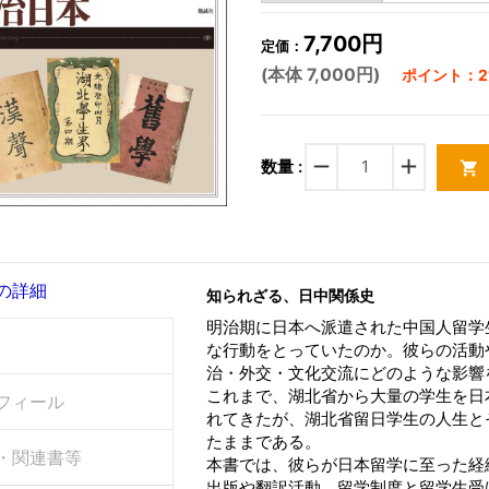
7,700円
定価：
(本体 7,000円)
ポイント：21
remove
add
数量 :
shopping_cart
の詳細
知られざる、日中関係史
明治期に日本へ派遣された中国人留学
な行動をとっていたのか。彼らの活動
治・外交・文化交流にどのような影響
これまで、湖北省から大量の学生を日
フィール
れてきたが、湖北省留日学生の人生と
たままである。
・関連書等
本書では、彼らが日本留学に至った経
出版や翻訳活動、留学制度と留学生受