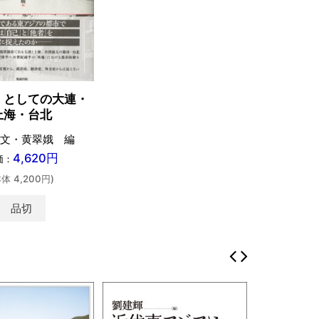
〉としての大連・
上海・台北
文・黄翠娥 編
4,620円
価：
本体 4,200円)
品切