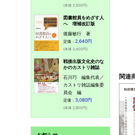
(本体 2,500円)
図書館員をめざす人
へ 増補改訂版
後藤敏行 著
2,640円
定価：
(本体 2,400円)
戦後出版文化史のな
かのカストリ雑誌
関連
石川巧 編集代表／
カストリ雑誌編集委
員会 編
3,080円
定価：
(本体 2,800円)
お知らせ