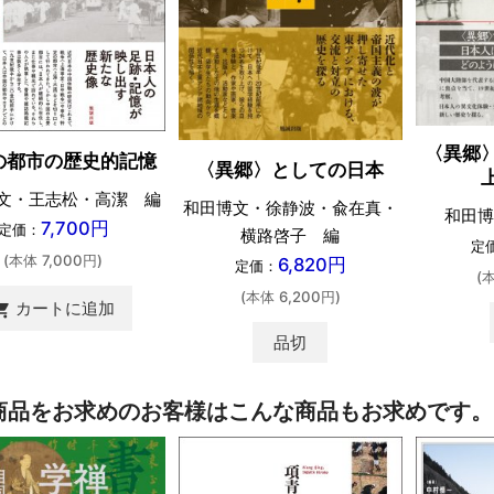
〈異郷
の都市の歴史的記憶
〈異郷〉としての日本
文・王志松・高潔 編
和田博文・徐静波・兪在真・
和田博
7,700円
定価：
横路啓子 編
定
(本体 7,000円)
6,820円
定価：
(
(本体 6,200円)
カートに追加
ing_cart
品切
商品をお求めのお客様はこんな商品もお求めです。