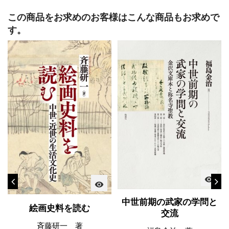
この商品をお求めのお客様はこんな商品もお求めで
す。
visibility
visibility
中世前期の武家の学問と
絵画史料を読む
交流
斉藤研一 著