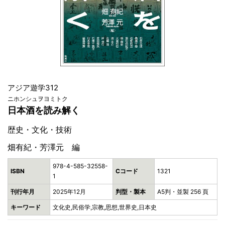
アジア遊学312
ニホンシュヲヨミトク
日本酒を読み解く
歴史・文化・技術
畑有紀・芳澤元 編
978-4-585-32558-
ISBN
Cコード
1321
1
刊行年月
2025年12月
判型・製本
A5判・並製 256 頁
キーワード
文化史,民俗学,宗教,思想,世界史,日本史