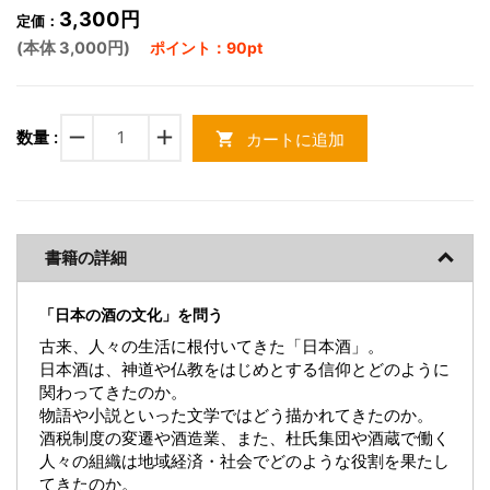
3,300円
定価：
(本体 3,000円)
ポイント：90pt
remove
add
数量 :
カートに追加
shopping_cart
書籍の詳細
「日本の酒の文化」を問う
古来、人々の生活に根付いてきた「日本酒」。
日本酒は、神道や仏教をはじめとする信仰とどのように
関わってきたのか。
物語や小説といった文学ではどう描かれてきたのか。
酒税制度の変遷や酒造業、また、杜氏集団や酒蔵で働く
人々の組織は地域経済・社会でどのような役割を果たし
てきたのか。