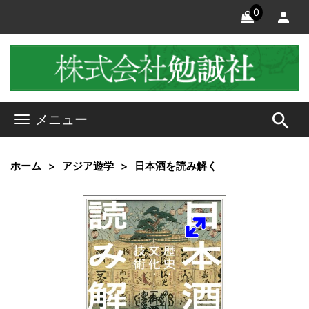
0
search
メニュー
ホーム
アジア遊学
日本酒を読み解く