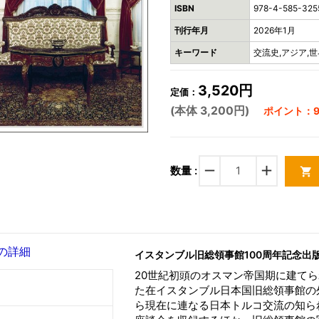
ISBN
978-4-585-325
刊行年月
2026年1月
キーワード
交流史,アジア,世
3,520円
定価：
(本体 3,200円)
ポイント：9
remove
add
数量 :
shopping_cart
の詳細
イスタンブル旧総領事館100周年記念出
20世紀初頭のオスマン帝国期に建て
た在イスタンブル日本国旧総領事館の
ら現在に連なる日本トルコ交流の知ら