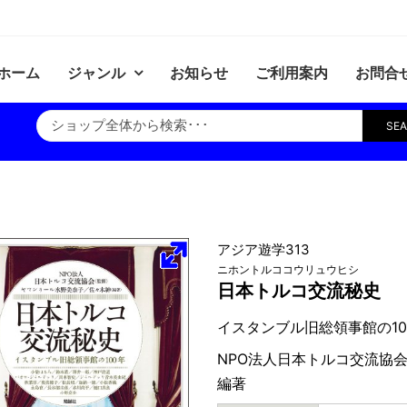
ホーム
ジャンル
お知らせ
ご利用案内
お問合
SE
アジア遊学313
ニホントルココウリュウヒシ
日本トルコ交流秘史
イスタンブル旧総領事館の10
NPO法人日本トルコ交流協
編著