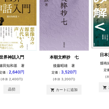
日本
世界神話入門
本朝文粹抄 七
畑有
篠田知和基 著
後藤昭雄 著
定
2,640円
3,520円
定価：
定価：
(
(本体 2,400円)
(本体 3,200円)
shopping_cart
品切
カートに追加
shopping_cart