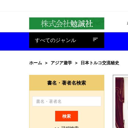
baseline_sort
すべてのジャンル
ホーム
アジア遊学
日本トルコ交流秘史
書名・著者名検索