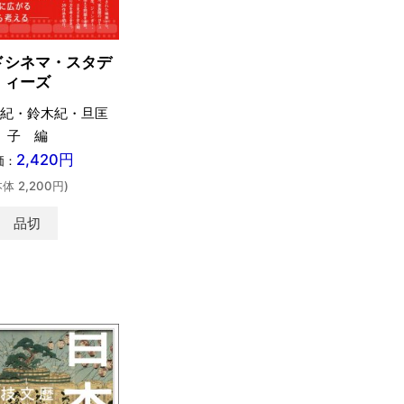
ドシネマ・スタデ
ィーズ
紀・鈴木紀・旦匡
子 編
2,420円
価：
本体 2,200円)
品切