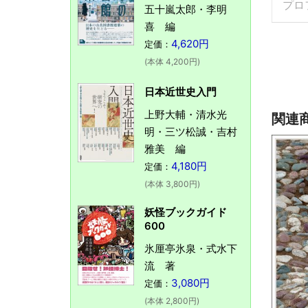
プロ
五十嵐太郎・李明
喜 編
4,620円
定価：
(本体 4,200円)
日本近世史入門
上野大輔・清水光
関連
明・三ツ松誠・吉村
雅美 編
4,180円
定価：
(本体 3,800円)
妖怪ブックガイド
600
氷厘亭氷泉・式水下
流 著
3,080円
定価：
(本体 2,800円)