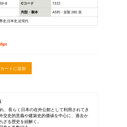
59-8
Cコード
1322
判型・製本
A5判・並製 280 頁
界史,日本史,近現代
6pt
カートに追加
版
られ、長らく日本の在外公館として利用されてき
外交史的意義や建築史的価値を中心に、過去か
れざる歴史を紐解く。