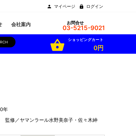
マイページ
ログイン
お問合せ
せ
会社案内
03-5215-9021
ショッピングカート
shopping_basket
ARCH
0円
0年
会 監修／ヤマンラール水野美奈子・佐々木紳