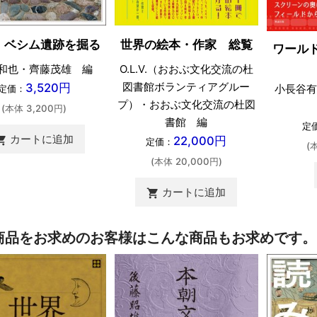
・ベシム遺跡を掘る
世界の絵本・作家 総覧
ワール
和也・齊藤茂雄 編
O.L.V.（おおぶ文化交流の杜
図書館ボランティアグルー
3,520円
小長谷有
定価：
プ）・おおぶ文化交流の杜図
(本体 3,200円)
書館 編
定
カートに追加
ing_cart
22,000円
定価：
(
(本体 20,000円)
カートに追加
shopping_cart
商品をお求めのお客様はこんな商品もお求めです。