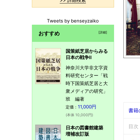
>> 詳細検索
Tweets by benseyzaiko
おすすめ
[詳細]
国策紙芝居からみる
日本の戦争Ⅱ
神奈川大学非文字資
料研究センター「戦
時下国策紙芝居と大
衆メディアの研究」
班 編著
11,000円
定価：
書籍
(本体 10,000円)
目次
日本の図書館建築
増補改訂版