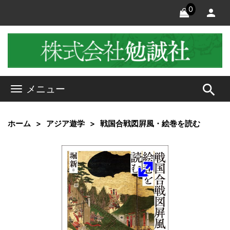
0
search
メニュー
ホーム
アジア遊学
戦国合戦図屛風・絵巻を読む