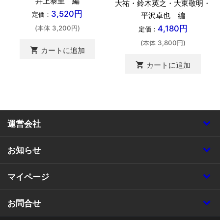
井上泰至 編
大祐・鈴木英之・大東敬明・
3,520円
定価：
平沢卓也 編
4,180円
(本体 3,200円)
定価：
(本体 3,800円)
shopping_cart
カートに追加
shopping_cart
カートに追加
運営会社
お知らせ
マイページ
お問合せ