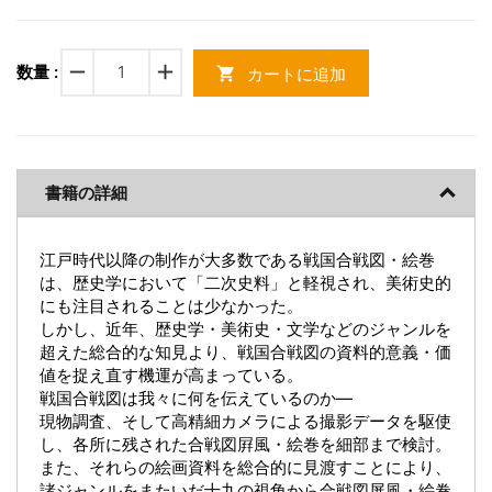
remove
add
数量 :
カートに追加
shopping_cart
書籍の詳細
江戸時代以降の制作が大多数である戦国合戦図・絵巻
は、歴史学において「二次史料」と軽視され、美術史的
にも注目されることは少なかった。
しかし、近年、歴史学・美術史・文学などのジャンルを
超えた総合的な知見より、戦国合戦図の資料的意義・価
値を捉え直す機運が高まっている。
戦国合戦図は我々に何を伝えているのか―
現物調査、そして高精細カメラによる撮影データを駆使
し、各所に残された合戦図屛風・絵巻を細部まで検討。
また、それらの絵画資料を総合的に見渡すことにより、
諸ジャンルをまたいだ十九の視角から合戦図屏風・絵巻