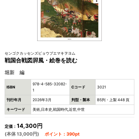
センゴクカッセンズビョウブエマキヲヨム
戦国合戦図屛風・絵巻を読む
堀新 編
978-4-585-32082-
ISBN
Cコード
3021
1
刊行年月
2026年3月
判型・製本
B5判・上製 448 頁
キーワード
美術,日本史,戦国時代,近世,中世
14,300円
定価：
(本体 13,000円)
ポイント：390pt