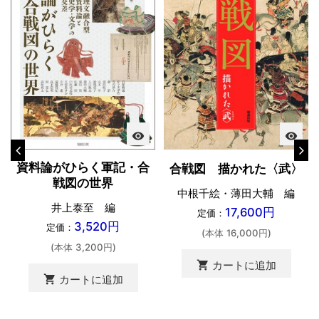
visibility
visibility
資料論がひらく軍記・合
合戦図 描かれた〈武〉
戦図の世界
中根千絵・薄田大輔 編
井上泰至 編
17,600円
定価：
3,520円
定価：
(本体 16,000円)
(本体 3,200円)
shopping_cart
カートに追加
shopping_cart
カートに追加