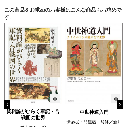
この商品をお求めのお客様はこんな商品もお求めで
す。
visibility
visibility
資料論がひらく軍記・合
中世神道入門
戦図の世界
伊藤聡・門屋温 監修／新井