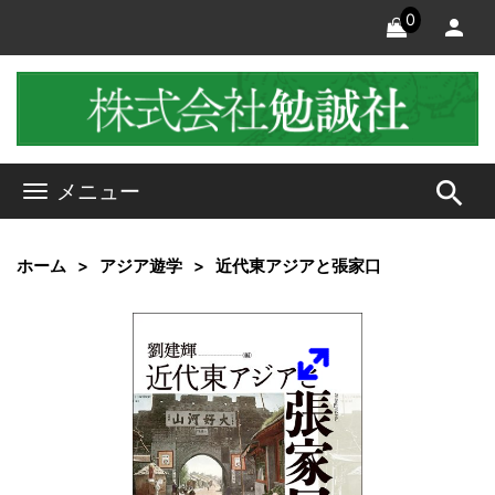
0
search
メニュー
ホーム
アジア遊学
近代東アジアと張家口