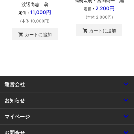
高橋宏明・宮間純一 編
渡辺尚志 著
2,200円
定価：
11,000円
定価：
(本体 2,000円)
(本体 10,000円)
shopping_cart
カートに追加
shopping_cart
カートに追加
運営会社
お知らせ
マイページ
お問合せ