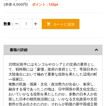
(本体 4,500円)
ポイント：135pt
remove
add
数量 :
カートに追加
shopping_cart
書籍の詳細
20世紀前半にはモンゴルやロシアとの交易の要所とし
て、戦時期には「蒙彊」政府の首府として、帝国日本の
大陸進出において極めて重要な役割を果たした辺境の町
―張家口。
複数の民族・国家・文化・政治勢力が出会い、衝突し、
融合する場であったこの地は、日中関係や異文化交流に
おいていかなる役割を果たしたのか。多数の日本人が在
留した日本の植民統治期には、いかなる文化政策や文芸
創作が生み出されたのか。それらが戦後の新中国成立期