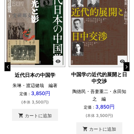
visibility
visibility
中国学の近代的展開と日
近代日本の中国学
中交渉
朱琳・渡辺健哉 編著
陶徳民・吾妻重二・永田知
3,850円
定価：
之 編
(本体 3,500円)
3,850円
定価：
shopping_cart
カートに追加
(本体 3,500円)
shopping_cart
カートに追加