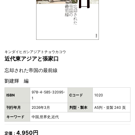
キンダイヒガシアジアトチョウカコウ
近代東アジアと張家口
忘却された帝国の最前線
劉建輝 編
978-4-585-32095-
ISBN
Cコード
1020
1
刊行年月
2026年3月
判型・製本
A5判・並製 240 頁
キーワード
中国,世界史,近代
4,950円
定価：