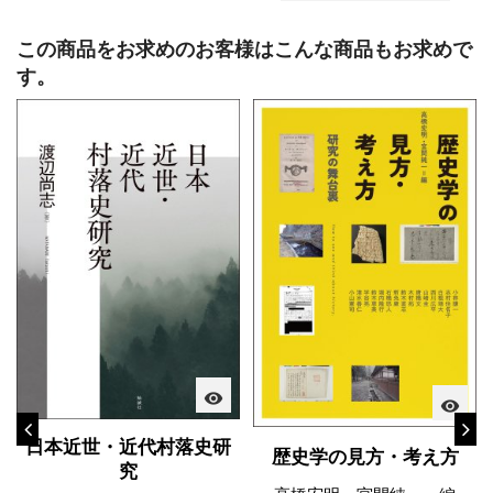
この商品をお求めのお客様はこんな商品もお求めで
す。
visibility
visibility
日本近世・近代村落史研
歴史学の見方・考え方
究