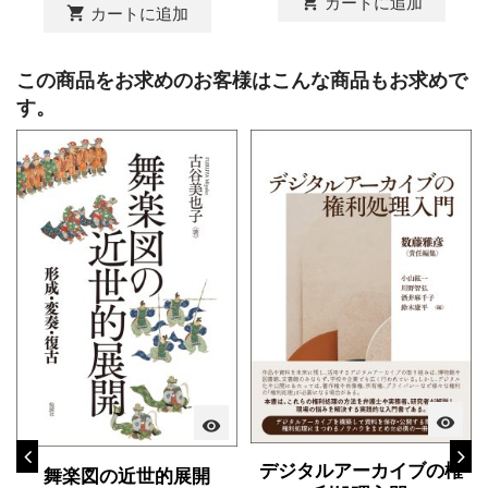
shopping_cart
カートに追加
shopping_cart
カートに追加
この商品をお求めのお客様はこんな商品もお求めで
す。
visibility
visibility
デジタルアーカイブの権
舞楽図の近世的展開