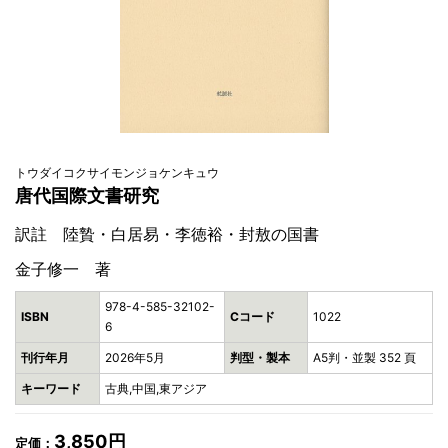
トウダイコクサイモンジョケンキュウ
唐代国際文書研究
訳註 陸贄・白居易・李徳裕・封敖の国書
金子修一 著
978-4-585-32102-
ISBN
Cコード
1022
6
刊行年月
2026年5月
判型・製本
A5判・並製 352 頁
キーワード
古典,中国,東アジア
3,850円
定価：