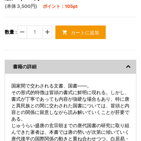
(本体 3,500円)
ポイント：105pt
remove
add
数量 :
カートに追加
shopping_cart
書籍の詳細
国家間で交わされる文書、国書――。
その形式的特徴は冒頭の書式に鮮明に現れる。しかし、
書式が丁寧であっても内容が強硬な場合もあり、特に唐
と異民族との間に交わされた国書については、冒頭と内
容との関係に留意しながら読み解いていくことが肝要で
ある。
じゅうらい盛唐の玄宗朝までの唐代国書の研究に取り組
んできた著者は、本書では唐の勢いが次第に傾いていく
唐代後半の国際関係の動きと重ね合わせつつ、白居易・