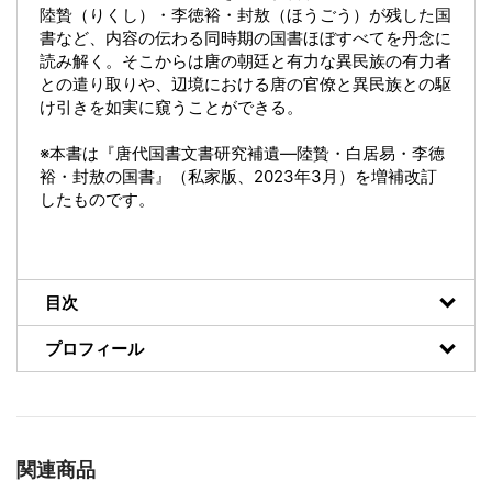
陸贄（りくし）・李徳裕・封敖（ほうごう）が残した国
書など、内容の伝わる同時期の国書ほぼすべてを丹念に
読み解く。そこからは唐の朝廷と有力な異民族の有力者
との遣り取りや、辺境における唐の官僚と異民族との駆
け引きを如実に窺うことができる。
※本書は『唐代国書文書研究補遺―陸贄・白居易・李徳
裕・封敖の国書』（私家版、2023年3月）を増補改訂
したものです。
目次
プロフィール
関連商品