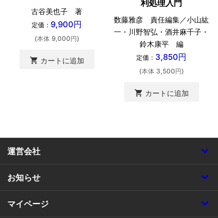
利処理入門
古谷美也子 著
数藤雅彦 責任編集／小山紘
9,900円
定価：
一・川野智弘・酒井麻千子・
(本体 9,000円)
鈴木康平 編
3,850円
定価：
shopping_cart
カートに追加
(本体 3,500円)
shopping_cart
カートに追加
運営会社
お知らせ
マイページ