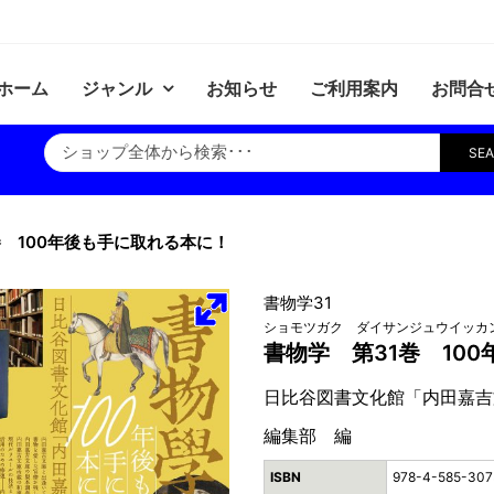
ホーム
ジャンル
お知らせ
ご利用案内
お問合
SE
巻 100年後も手に取れる本に！
書物学31
ショモツガク ダイサンジュウイッカ
書物学 第31巻 10
日比谷図書文化館「内田嘉吉
編集部 編
ISBN
978-4-585-307