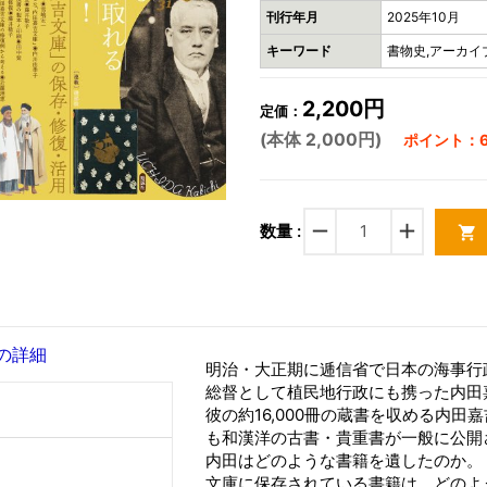
刊行年月
2025年10月
キーワード
書物史,アーカイブ
2,200円
定価：
(本体 2,000円)
ポイント：6
remove
add
数量 :
shopping_cart
の詳細
明治・大正期に逓信省で日本の海事行
総督として植民地行政にも携った内田嘉吉
彼の約16,000冊の蔵書を収める内
も和漢洋の古書・貴重書が一般に公開
内田はどのような書籍を遺したのか。
文庫に保存されている書籍は、どのよ