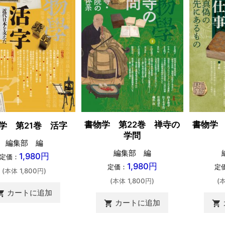
書物学 第22巻 禅寺の
書物学 
学 第21巻 活字
学問
編集部 編
編集部 編
1,980円
定価：
1,980円
定価：
定
(本体 1,800円)
(本体 1,800円)
(
カートに追加
ing_cart
カートに追加
shopping_cart
shopping_cart