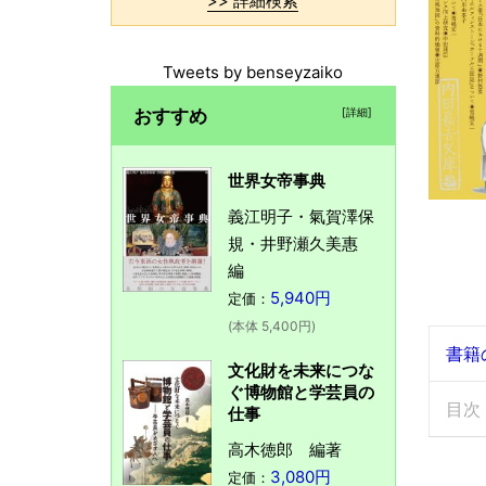
>> 詳細検索
Tweets by benseyzaiko
おすすめ
[詳細]
世界女帝事典
義江明子・氣賀澤保
規・井野瀬久美惠
編
5,940円
定価：
(本体 5,400円)
書籍
文化財を未来につな
ぐ博物館と学芸員の
目次
仕事
高木徳郎 編著
3,080円
定価：