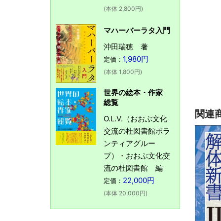
(本体 2,800円)
マハーバーラタ入門
沖田瑞穂 著
1,980円
定価：
(本体 1,800円)
世界の絵本・作家
総覧
関連
O.L.V.（おおぶ文化
交流の杜図書館ボラ
ンティアグルー
プ）・おおぶ文化交
流の杜図書館 編
22,000円
定価：
(本体 20,000円)