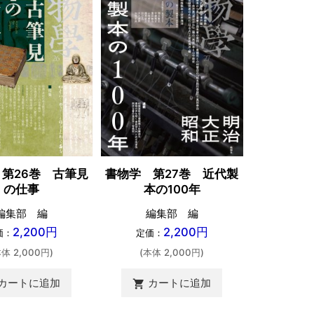
第26巻 古筆見
書物学 第27巻 近代製
書物学 第
の仕事
本の100年
相国寺承
編集部 編
編集部 編
定価：
2,200円
2,200円
価：
定価：
(本体 
本体 2,000円)
(本体 2,000円)
カ
shopping_cart
カートに追加
カートに追加
shopping_cart