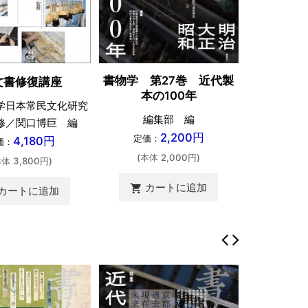
書物学 第27巻 近代製
文書修復講座
本の100年
学日本常民文化研究
編集部 編
修／関口博巨 編
2,200円
定価：
4,180円
価：
(本体 2,000円)
本体 3,800円)
カートに追加
shopping_cart
カートに追加