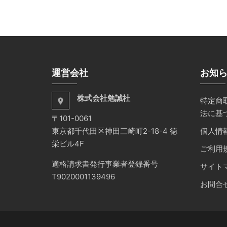
運営会社
お知
株式会社勉誠社
特定商
place
法に基
〒101-0061
東京都千代田区神田三崎町2-18-4 徳
個人情
栄ビル4F
ご利用
適格請求書発行事業者登録番号
サイト
T9020001139496
お問合