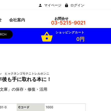
マイページ
ログイン
お問合せ
せ
会社案内
03-5215-9021
ショッピングカート
shopping_basket
ARCH
0円
ン ヒャクネンゴモテニトレルホンニ
0年後も手に取れる本に！
文庫」の保存・修復・活用
31-0
Cコード
1000