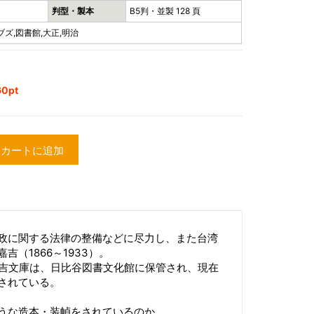
判型・製本
B5判・並製 128 頁
ズ,図書館,大正,明治
0pt
カートに追加
政に関する法律の整備などに尽力し、また台湾
（1866～1933）。
田嘉吉文庫は、日比谷図書文化館に保管され、現在
されている。
うな造本・装幀をされているのか。