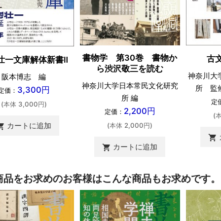
書物学 第30巻 書物か
古
壮一文庫解体新書Ⅱ
ら渋沢敬三を読む
神奈川大
阪本博志 編
神奈川大学日本常民文化研究
所 監
3,300円
定価：
所 編
定
(本体 3,000円)
2,200円
定価：
(
カートに追加
(本体 2,000円)
ing_cart
shopping_cart
カートに追加
shopping_cart
商品をお求めのお客様はこんな商品もお求めです。