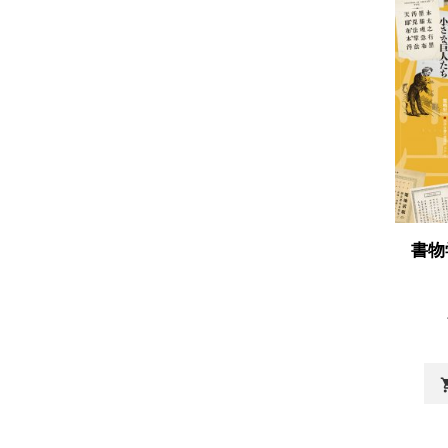
書物
shopp