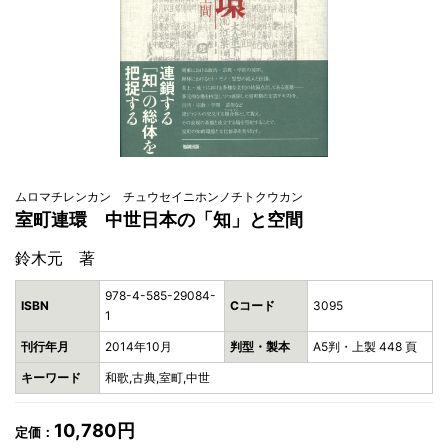
ムロマチレンカン チュウセイニホンノチトクウカン
室町連環 中世日本の「知」と空間
鈴木元 著
978-4-585-29084-
ISBN
Cコード
3095
1
刊行年月
2014年10月
判型・製本
A5判・上製 448 頁
キーワード
和歌,古典,室町,中世
10,780円
定価：