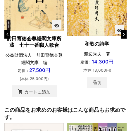
visibility
visibility
前田育徳会尊経閣文庫所
和歌の詩学
蔵 七十一番職人歌合
渡辺秀夫 著
公益財団法人 前田育徳会尊
14,300円
経閣文庫 編
定価：
27,500円
(本体 13,000円)
定価：
(本体 25,000円)
品切
shopping_cart
カートに追加
この商品をお求めのお客様はこんな商品もお求めで
す。