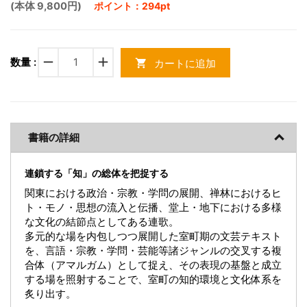
(本体 9,800円)
ポイント：294pt
remove
add
数量 :
カートに追加
shopping_cart
書籍の詳細
連鎖する「知」の総体を把捉する
関東における政治・宗教・学問の展開、禅林におけるヒ
ト・モノ・思想の流入と伝播、堂上・地下における多様
な文化の結節点としてある連歌。
多元的な場を内包しつつ展開した室町期の文芸テキスト
を、言語・宗教・学問・芸能等諸ジャンルの交叉する複
合体（アマルガム）として捉え、その表現の基盤と成立
する場を照射することで、室町の知的環境と文化体系を
炙り出す。