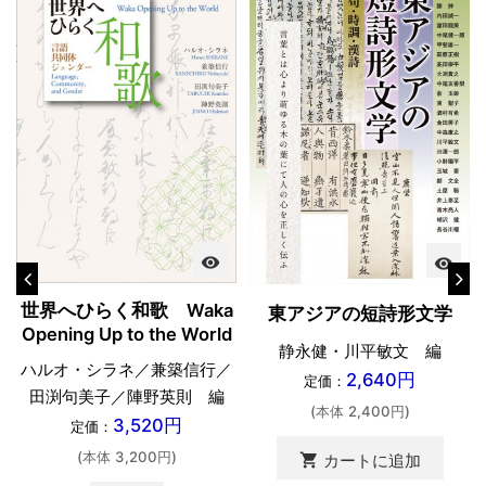
visibility
visibility
世界へひらく和歌 Waka
東アジアの短詩形文学
Opening Up to the World
静永健・川平敏文 編
ハルオ・シラネ／兼築信行／
2,640円
定価：
田渕句美子／陣野英則 編
(本体 2,400円)
3,520円
定価：
(本体 3,200円)
shopping_cart
カートに追加