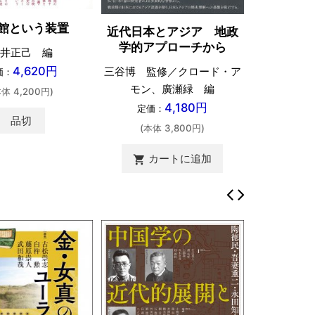
館という装置
近代日本とアジア 地政
学的アプローチから
井正己 編
4,620円
三谷博 監修／クロード・ア
価：
モン、廣瀬緑 編
本体 4,200円)
4,180円
定価：
品切
(本体 3,800円)
カートに追加
shopping_cart