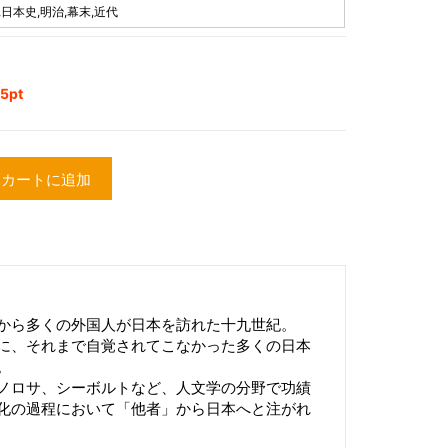
,日本史,明治,幕末,近代
5pt
カートに追加
から多くの外国人が日本を訪れた十九世紀。
に、それまで自覚されてこなかった多くの日本
。
ノロサ、シーボルトなど、人文学の分野で功績
化の過程において「他者」から日本へと注がれ