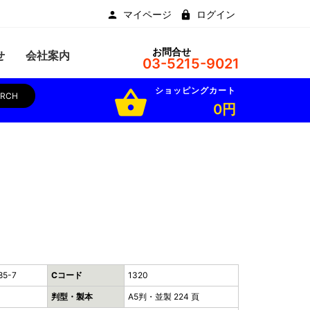
マイページ
ログイン
お問合せ
せ
会社案内
03-5215-9021
ショッピングカート
shopping_basket
ARCH
0円
85-7
Cコード
1320
判型・製本
A5判・並製 224 頁