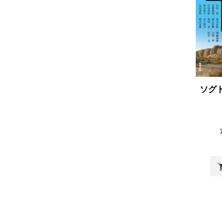
ソグ
shopp