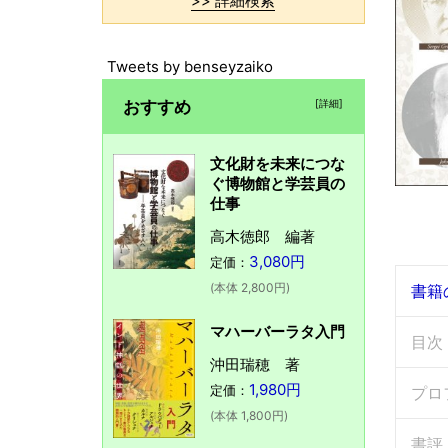
>> 詳細検索
Tweets by benseyzaiko
おすすめ
[詳細]
文化財を未来につな
ぐ博物館と学芸員の
仕事
高木徳郎 編著
3,080円
定価：
(本体 2,800円)
書籍
マハーバーラタ入門
目次
沖田瑞穂 著
1,980円
定価：
プロ
(本体 1,800円)
書評