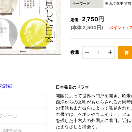
キーワード
美術,文化史,古典
2,750円
定価：
(本体 2,500円)
ポイント：7
remove
add
数量 :
shopping_cart
の詳細
日本発見のドラマ
開国によって世界へ門戸を開き、欧米
西洋からの文明がもたらされると同時
の価値もまた彼らによって発見された
本書では、ヘボンやウェイリー、フェ
フィール
を残した十六人の外国人に着目。近代
たまなざしと出会う。
・関連書等