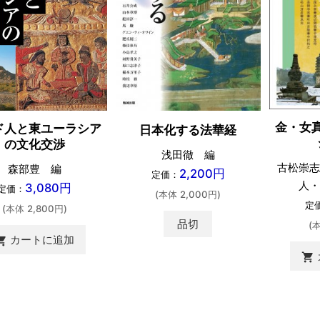
金・女
ド人と東ユーラシア
日本化する法華経
の文化交渉
浅田徹 編
古松崇志
森部豊 編
2,200円
定価：
人・
3,080円
定価：
(本体 2,000円)
定
(本体 2,800円)
品切
(
カートに追加
ing_cart
shopping_cart