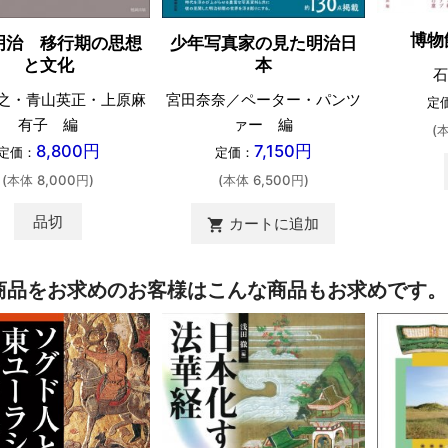
博物
明治 移行期の思想
少年写真家の見た明治日
と文化
本
石
之・青山英正・上原麻
宮田奈奈／ペーター・パンツ
定
有子 編
ァー 編
(
8,800円
7,150円
定価：
定価：
(本体 8,000円)
(本体 6,500円)
品切
カートに追加
shopping_cart
商品をお求めのお客様はこんな商品もお求めです。