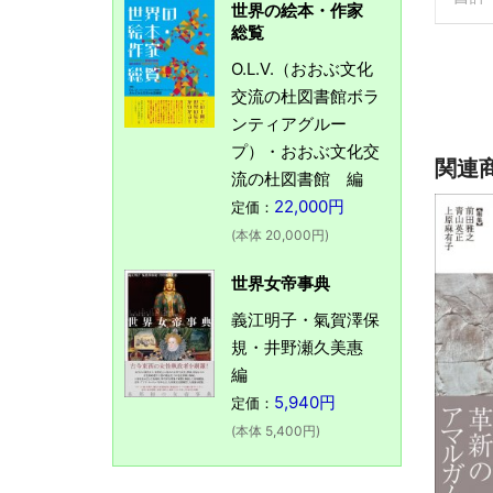
世界の絵本・作家
総覧
O.L.V.（おおぶ文化
交流の杜図書館ボラ
ンティアグルー
プ）・おおぶ文化交
関連
流の杜図書館 編
22,000円
定価：
(本体 20,000円)
世界女帝事典
義江明子・氣賀澤保
規・井野瀬久美惠
編
5,940円
定価：
(本体 5,400円)