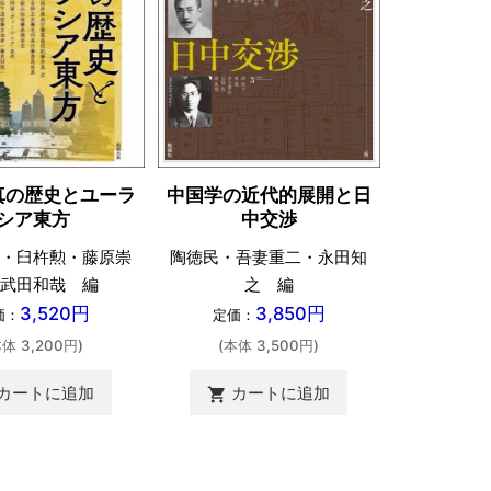
真の歴史とユーラ
中国学の近代的展開と日
彷徨する
シア東方
中交渉
・臼杵勲・藤原崇
陶徳民・吾妻重二・永田知
前田
武田和哉 編
之 編
定価：
3,520円
3,850円
価：
定価：
(本体 
本体 3,200円)
(本体 3,500円)
カ
shopping_cart
カートに追加
カートに追加
shopping_cart