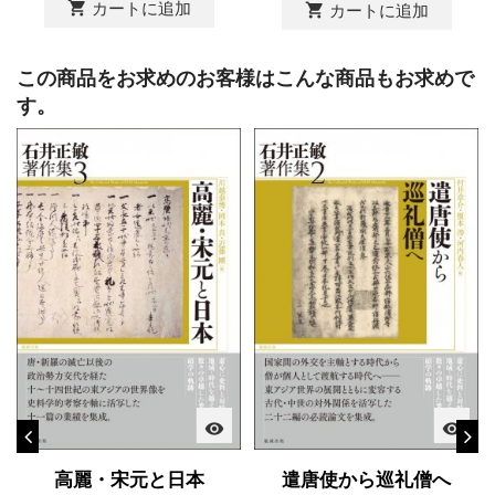
shopping_cart
カートに追加
shopping_cart
カートに追加
この商品をお求めのお客様はこんな商品もお求めで
す。
visibility
visibility
高麗・宋元と日本
遣唐使から巡礼僧へ