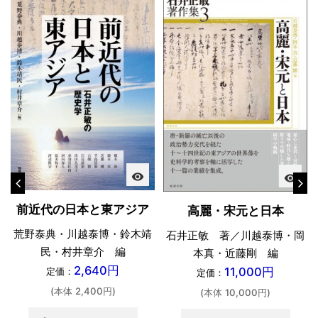
visibility
visibility
前近代の日本と東アジア
高麗・宋元と日本
荒野泰典・川越泰博・鈴木靖
石井正敏 著／川越泰博・岡
民・村井章介 編
本真・近藤剛 編
2,640円
11,000円
定価：
定価：
(本体 2,400円)
(本体 10,000円)