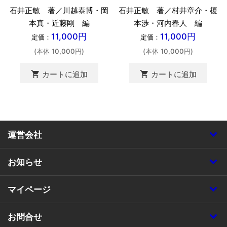
石井正敏 著／川越泰博・岡
石井正敏 著／村井章介・榎
本真・近藤剛 編
本渉・河内春人 編
11,000円
11,000円
定価：
定価：
(本体 10,000円)
(本体 10,000円)
shopping_cart
shopping_cart
カートに追加
カートに追加
運営会社
お知らせ
マイページ
お問合せ