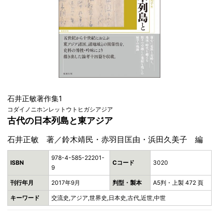
石井正敏著作集1
コダイノニホンレットウトヒガシアジア
古代の日本列島と東アジア
石井正敏 著／鈴木靖民・赤羽目匡由・浜田久美子 編
978-4-585-22201-
ISBN
Cコード
3020
9
刊行年月
2017年9月
判型・製本
A5判・上製 472 頁
キーワード
交流史,アジア,世界史,日本史,古代,近世,中世