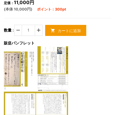
11,000円
定価：
(本体 10,000円)
ポイント：300pt
remove
add
数量 :
カートに追加
shopping_cart
販促パンフレット