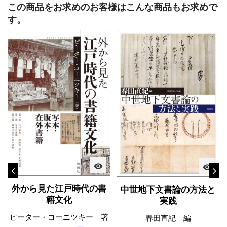
この商品をお求めのお客様はこんな商品もお求めで
す。
visibility
visibility
外から見た江戸時代の書
中世地下文書論の方法と
籍文化
実践
ピーター・コーニツキー 著
春田直紀 編