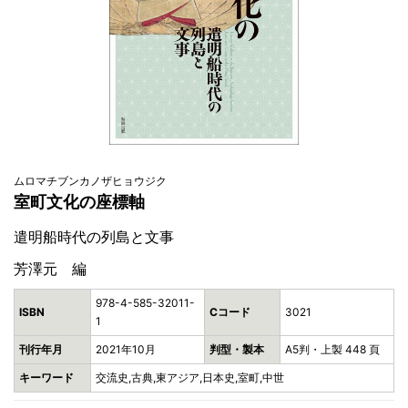
ムロマチブンカノザヒョウジク
室町文化の座標軸
遣明船時代の列島と文事
芳澤元 編
978-4-585-32011-
ISBN
Cコード
3021
1
刊行年月
2021年10月
判型・製本
A5判・上製 448 頁
キーワード
交流史,古典,東アジア,日本史,室町,中世