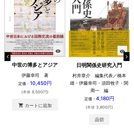
visibility
visibility
中世の博多とアジア
日明関係史研究入門
伊藤幸司 著
村井章介 編集代表／橋本
10,450円
雄・伊藤幸司・須田牧子・関
定価：
周一 編
(本体 9,500円)
4,180円
定価：
shopping_cart
カートに追加
(本体 3,800円)
品切