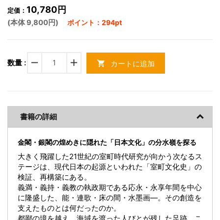
10,780円
定価：
(本体 9,800円)
ポイント：294pt
remove
add
数量 :
カートに追加
shopping_cart
書籍の詳細
金閣・銀閣の煌めきに隠れた「日本文化」の分水嶺を探る
大きく飛躍した21世紀の室町時代研究が向かう次なるス
テージは、現代日本の起源といわれた「室町文化史」の
検証、再構築にある。
義満・義持・義教の執政期である応永・永享年間を中心
に隆盛した、能・連歌・床の間・水墨画―。その創造を
支えたものとは何だったのか。
都鄙の境を越え、海域を渡った人びとが残した足跡、こ