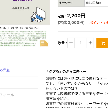
キーワード
総記,図書館
2,200円
定価：
(本体 2,000円)
ポイント：6
remove
add
数量 :
shopping_cart
の詳細
「ググる」のさらに先へ―
図書館には調べ物に役立つ便利なデー
でも、「使い方が分からない」「そも
た人もいるのでは？
本書では図書館で使える主要なデータ
フィール
用方法を紹介。
図書館での蔵書検索や、キーワードを