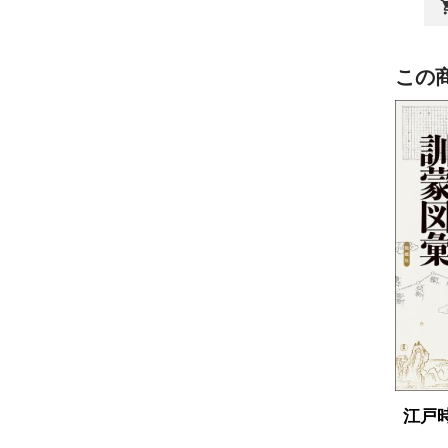
shopp
この
江戸