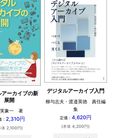
デジタルアーカイブ入門
ルアーカイブの新
展開
柳与志夫・渡邉英徳 責任編
集
実象一 著
4,620円
定価：
2,310円
価：
(本体 4,200円)
本体 2,100円)