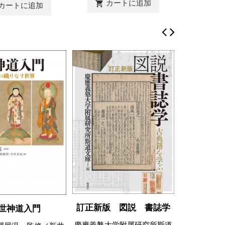
カートに追加
shopping_cart
カートに追加
訂正新版 図説 書誌学
世神道入門
日本古典
慶應義塾大学附属研究所斯道