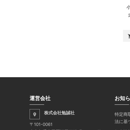
shopp
運営会社
お知
株式会社勉誠社
特定商
place
法に基
〒101-0061