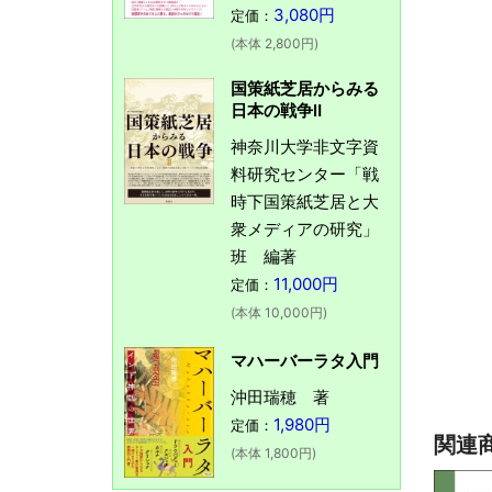
3,080円
定価：
(本体 2,800円)
国策紙芝居からみる
日本の戦争Ⅱ
神奈川大学非文字資
料研究センター「戦
時下国策紙芝居と大
衆メディアの研究」
班 編著
11,000円
定価：
(本体 10,000円)
マハーバーラタ入門
沖田瑞穂 著
1,980円
定価：
関連
(本体 1,800円)