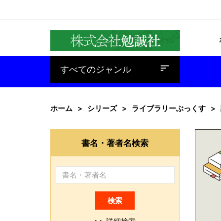
baseline_sort
すべてのジャンル
ホーム
シリーズ
ライブラリーぶっくす
書名・著者名検索