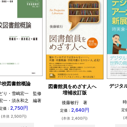
学校図書館概論
デジタ
図書館員をめざす人へ
増補改訂版
どり・雪嶋宏一 監修
宏一・須永和之 編著
時
後藤敏行 著
2,750円
定価：
2,640円
定
定価：
(本体 2,500円)
(
(本体 2,400円)