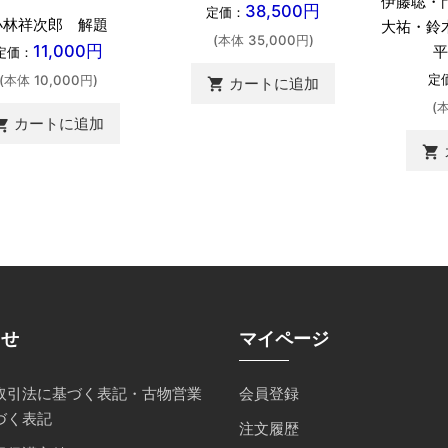
伊藤聡・
38,500円
定価：
小林祥次郎 解題
大祐・鈴
(本体 35,000円)
11,000円
平
定価：
定
(本体 10,000円)
カートに追加
shopping_cart
(
カートに追加
ing_cart
shopping_cart
らせ
マイページ
取引法に基づく表記・古物営業
会員登録
づく表記
注文履歴