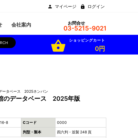
マイページ
ログイン
お問合せ
せ
会社案内
03-5215-9021
ショッピングカート
shopping_basket
ARCH
0円
ータベース 2025ネンバン
のデータベース 2025年版
16-8
Cコード
0000
判型・製本
四六判・並製 248 頁