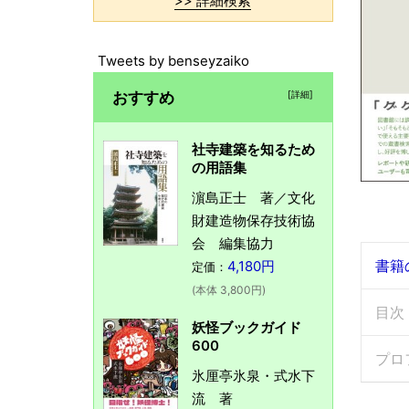
>> 詳細検索
Tweets by benseyzaiko
おすすめ
[詳細]
社寺建築を知るため
の用語集
濵島正士 著／文化
財建造物保存技術協
会 編集協力
書籍
4,180円
定価：
(本体 3,800円)
目次
妖怪ブックガイド
600
プロ
氷厘亭氷泉・式水下
流 著