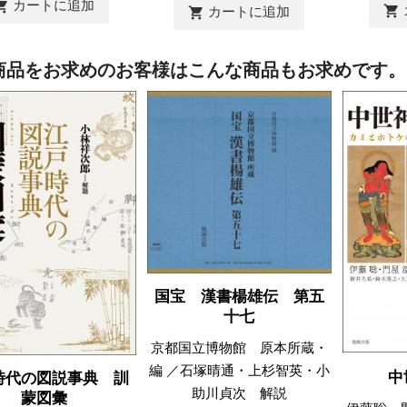
カートに追加
ing_cart
shopping_cart
カートに追加
shopping_cart
商品をお求めのお客様はこんな商品もお求めです。
国宝 漢書楊雄伝 第五
十七
京都国立博物館 原本所蔵・
編 ／石塚晴通・上杉智英・小
中
時代の図説事典 訓
助川貞次 解説
蒙図彙