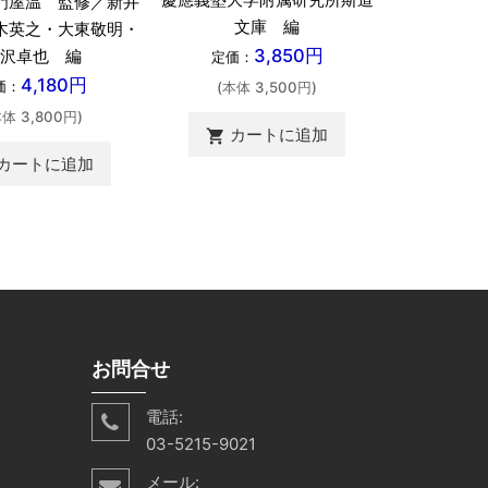
門屋温 監修／新井
三木
文庫 編
木英之・大東敬明・
3,850円
沢卓也 編
定価：
定価：
4,180円
価：
(本体 
(本体 3,500円)
本体 3,800円)
カ
カートに追加
shopping_cart
shopping_cart
カートに追加
お問合せ
電話:
03-5215-9021
メール: