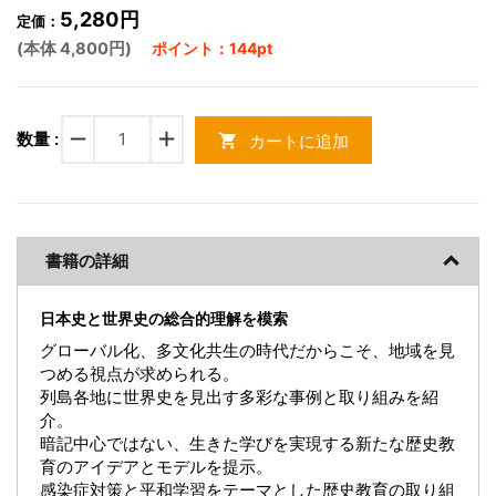
5,280円
定価：
(本体 4,800円)
ポイント：144pt
remove
add
数量 :
カートに追加
shopping_cart
書籍の詳細
日本史と世界史の総合的理解を模索
グローバル化、多文化共生の時代だからこそ、地域を見
つめる視点が求められる。
列島各地に世界史を見出す多彩な事例と取り組みを紹
介。
暗記中心ではない、生きた学びを実現する新たな歴史教
育のアイデアとモデルを提示。
感染症対策と平和学習をテーマとした歴史教育の取り組