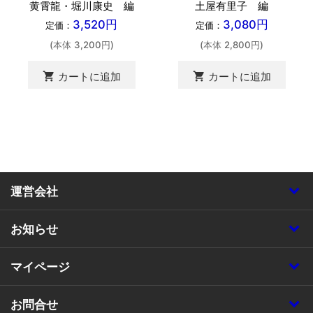
黄霄龍・堀川康史 編
土屋有里子 編
3,520円
3,080円
定価：
定価：
(本体 3,200円)
(本体 2,800円)
shopping_cart
shopping_cart
カートに追加
カートに追加
運営会社
お知らせ
マイページ
お問合せ