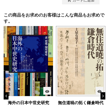
shopping_cart
カートに追加
この商品をお求めのお客様はこんな商品もお求めで
す。
visibility
visibility
海外の日本中世史研究
無住道暁の拓く鎌倉時代