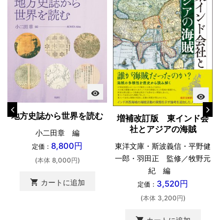
visibility
visibility
地方史誌から世界を読む
増補改訂版 東インド会
社とアジアの海賊
小二田章 編
8,800円
東洋文庫・斯波義信・平野健
定価：
一郎・羽田正 監修／牧野元
(本体 8,000円)
紀 編
shopping_cart
カートに追加
3,520円
定価：
(本体 3,200円)