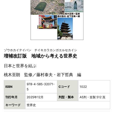
ゾウホカイテイバン チイキカラカンガエルセカイシ
増補改訂版 地域から考える世界史
日本と世界を結ぶ
桃木至朗 監修／藤村泰夫・岩下哲典 編
978-4-585-32071-
ISBN
Cコード
1022
5
刊行年月
2025年12月
判型・製本
A5判・並製 512 頁
キーワード
世界史