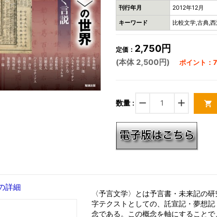
刊行年月
2012年12月
キーワード
比較文学,古典,西
2,750円
定価：
(本体 2,500円)
ポイント：7
remove
add
数量 :
shopping_cart
の詳細
〈予言文学〉とは予言書・未来記の研
字テクストとしての、託宣記・夢想記
念である。この概念を軸にすることで