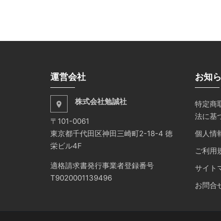
運営会社
お知
株式会社勉誠社
特定商
place
法に基
〒101-0061
東京都千代田区神田三崎町2-18-4 徳
個人情
栄ビル4F
ご利用
適格請求書発行事業者登録番号
サイト
T9020001139496
お問合