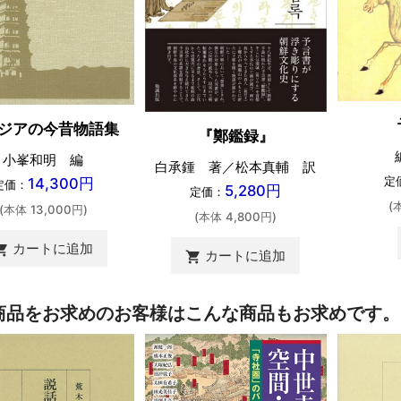
ジアの今昔物語集
『鄭鑑録』
小峯和明 編
白承鍾 著／松本真輔 訳
定
14,300円
定価：
5,280円
定価：
(
(本体 13,000円)
(本体 4,800円)
カートに追加
ing_cart
カートに追加
shopping_cart
商品をお求めのお客様はこんな商品もお求めです。