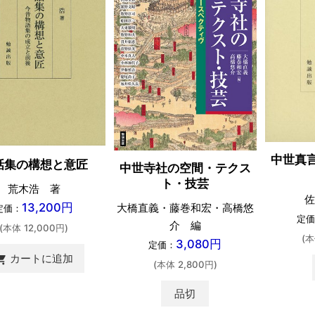
中世真
話集の構想と意匠
中世寺社の空間・テクス
ト・技芸
荒木浩 著
佐
13,200円
大橋直義・藤巻和宏・高橋悠
定価：
定価
介 編
(本体 12,000円)
(本
3,080円
定価：
カートに追加
ing_cart
(本体 2,800円)
品切