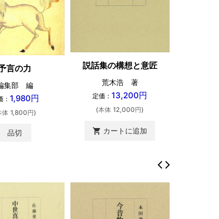
東アジア
説話集の構想と意匠
予言の力
小峯和明 
荒木浩 著
編集部 編
13,200円
定価：
定価：
1,980円
価：
(本体 
(本体 12,000円)
本体 1,800円)
カートに追加
shopping_cart
品切