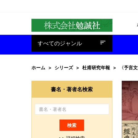
baseline_sort
すべてのジャンル
ホーム
シリーズ
杜甫研究年報
〈予言文
書名・著者名検索