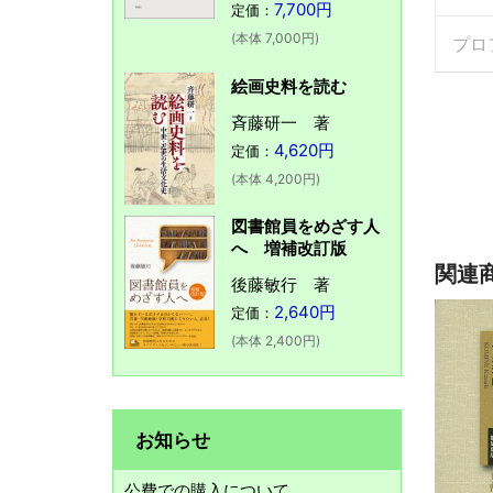
7,700円
定価：
(本体 7,000円)
プロ
絵画史料を読む
斉藤研一 著
4,620円
定価：
(本体 4,200円)
図書館員をめざす人
へ 増補改訂版
関連
後藤敏行 著
2,640円
定価：
(本体 2,400円)
お知らせ
公費での購入について