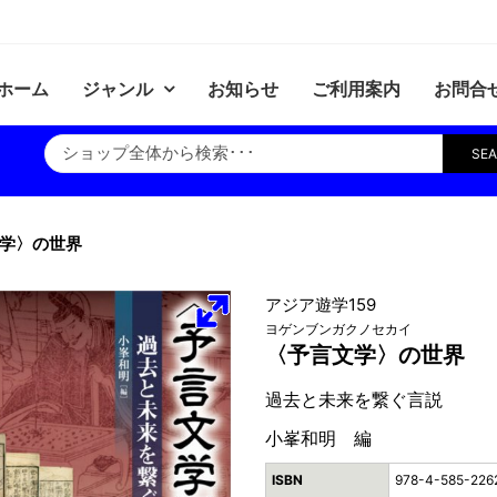
ホーム
ジャンル
お知らせ
ご利用案内
お問合
SE
学〉の世界
アジア遊学159
ヨゲンブンガクノセカイ
〈予言文学〉の世界
過去と未来を繋ぐ言説
小峯和明 編
ISBN
978-4-585-226