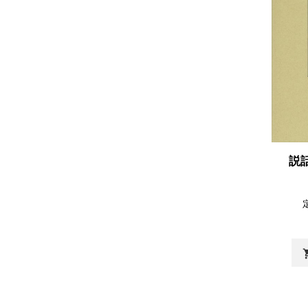
説
shopp