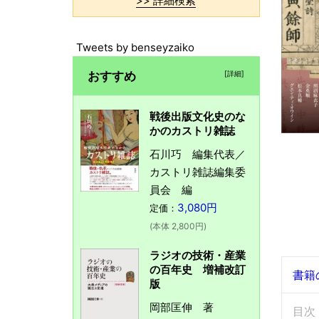
>> 詳細検索
Tweets by benseyzaiko
おすすめ
[詳細]
戦後出版文化史のな
かのカストリ雑誌
石川巧 編集代表／
カストリ雑誌編集委
員会 編
3,080円
定価：
(本体 2,800円)
ラジオの技術・産業
の百年史 増補改訂
書籍
版
岡部匡伸 著
目次