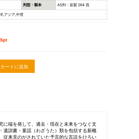
判型・製本
A5判・並製 264 頁
洋,アジア,中世
5pt
カートに追加
究に端を発して、過去・現在と未来をつなぐ文
・遺訓書・童謡（わざうた）類を包括する新概
、従来見のがされていた予言的な言説をひろい