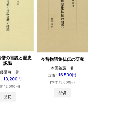
言僧の言説と歴史
今昔物語集仏伝の研究
認識
世界
本田義憲 著
藤愛弓 著
篠田
16,500円
定価：
13,200円
：
定価：
(本体 15,000円)
体 12,000円)
(本体 
品切
品切