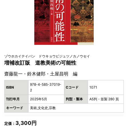
ゾウホカイテイバン ドウキョウビジュツノカノウセイ
増補改訂版 道教美術の可能性
齋藤龍一・鈴木健郎・土屋昌明 編
978-4-585-37019-
ISBN
Cコード
1071
2
刊行年月
2025年5月
判型・製本
A5判・並製 280 頁
キーワード
美術,文化史,宗教
3,300円
定価：