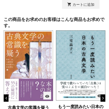
shopping_cart
カートに追加
この商品をお求めのお客様はこんな商品もお求めで
す。
visibility
visibility
もう一度読みたい日本の
古典文学の常識を疑う