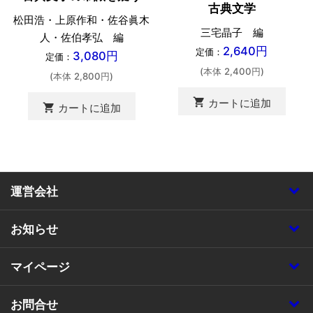
古典文学
松田浩・上原作和・佐谷眞木
三宅晶子 編
人・佐伯孝弘 編
2,640円
定価：
3,080円
定価：
(本体 2,400円)
(本体 2,800円)
shopping_cart
カートに追加
shopping_cart
カートに追加
運営会社
お知らせ
マイページ
お問合せ