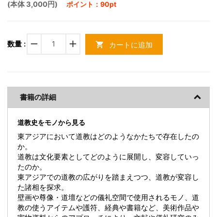
(本体 3,000円)
ポイント：90pt
remove
add
数量 :
カートに追加
shopping_cart
書籍の詳細
道教史をモノから見る
東アジアにおいて道教はどのようなかたちで存在したの
か。
道教は文化要素としてどのように展開し、変容していっ
たのか。
東アジアでの道教の広がりを踏まえつつ、道教が変容し
た諸相を探求。
壁画や尊像・道壇などの儀礼空間で使用されるモノ、道
教の使うアイテムや護符、経典や書籍など、美術作品や