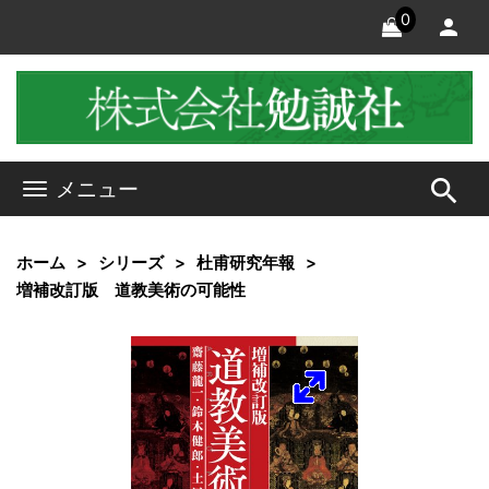
0
search
メニュー
ホーム
シリーズ
杜甫研究年報
増補改訂版 道教美術の可能性