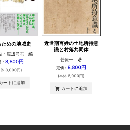
近世期百姓の土地所持意
るための地域史
アーネス
識と村落共同体
書
吾・渡辺尚志 編
菅原一 著
8,800円
価：
小
8,800円
定価：
本体 8,000円)
定価：
(本体 8,000円)
(本体 
カートに追加
カートに追加
shopping_cart
カ
shopping_cart