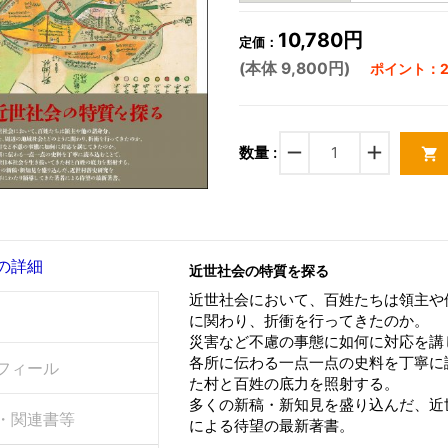
10,780円
定価：
(本体 9,800円)
ポイント：29
remove
add
数量 :
shopping_cart
の詳細
近世社会の特質を探る
近世社会において、百姓たちは領主や
に関わり、折衝を行ってきたのか。
災害など不慮の事態に如何に対応を講
各所に伝わる一点一点の史料を丁寧に
フィール
た村と百姓の底力を照射する。
多くの新稿・新知見を盛り込んだ、近
・関連書等
による待望の最新著書。