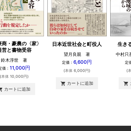
豪商・豪農の〈家〉
日本近世社会と町役人
生き
経営と書物受容
望月良親 著
中村只
鈴木淳世 著
6,600円
定価：
定
11,000円
定価：
(本体 6,000円)
(
(本体 10,000円)
カートに追加
shopping_cart
shopping_cart
カートに追加
ing_cart