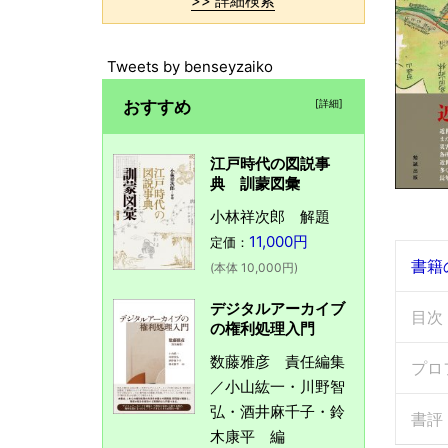
>> 詳細検索
Tweets by benseyzaiko
おすすめ
[詳細]
江戸時代の図説事
典 訓蒙図彙
小林祥次郎 解題
11,000円
定価：
書籍
(本体 10,000円)
デジタルアーカイブ
目次
の権利処理入門
数藤雅彦 責任編集
プロ
／小山紘一・川野智
弘・酒井麻千子・鈴
書評
木康平 編