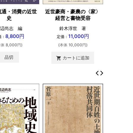
流通・消費の近世
近世豪商・豪農の〈家〉
日本近世
史
経営と書物受容
望月
辺尚志 編
鈴木淳世 著
定価：
8,800円
11,000円
価：
定価：
(本体 
本体 8,000円)
(本体 10,000円)
カ
shopping_cart
品切
カートに追加
shopping_cart