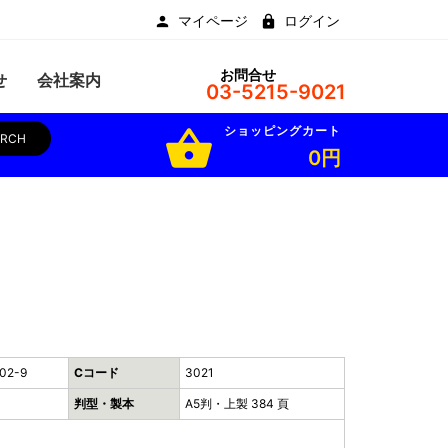
マイページ
ログイン
お問合せ
せ
会社案内
03-5215-9021
ショッピングカート
shopping_basket
ARCH
0円
02-9
Cコード
3021
判型・製本
A5判・上製 384 頁