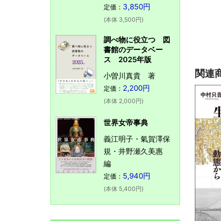
3,850円
定価：
(本体 3,500円)
調べ物に役立つ 図
書館のデータベー
ス 2025年版
関連
小曽川真貴 著
2,200円
定価：
(本体 2,000円)
世界女帝事典
義江明子・氣賀澤保
規・井野瀬久美惠
編
5,940円
定価：
(本体 5,400円)