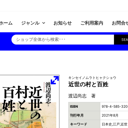
ホーム
ジャンル
お知らせ
ご利用案内
お問合
SE
キンセイノムラトヒャクショウ
近世の村と百姓
渡辺尚志 著
ISBN
978-4-585-320
刊行年月
2021年8月
キーワード
日本史,江戸,近世