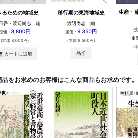
生産・
きるための地域史
移行期の東海地域史
只吾・渡辺尚志 編
渡辺尚志 編
渡
8,800円
9,350円
定価：
定価：
定
(本体 8,000円)
(本体 8,500円)
(
品切
カートに追加
ing_cart
商品をお求めのお客様はこんな商品もお求めです。