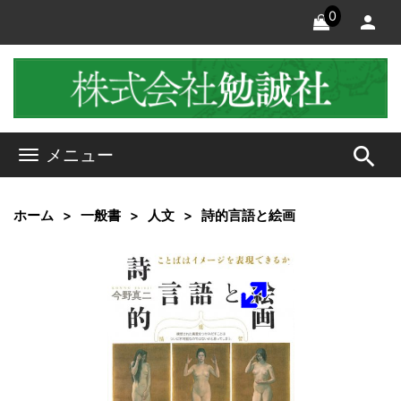
0
search
メニュー
ホーム
一般書
人文
詩的言語と絵画