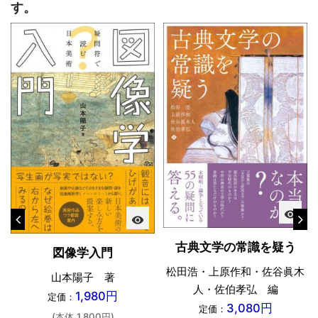
す。
visibility
visibility
古典文学の常識を疑う
図像学入門
松田浩・上原作和・佐谷眞木
山本陽子 著
人・佐伯孝弘 編
1,980円
定価：
3,080円
定価：
(本体 1,800円)