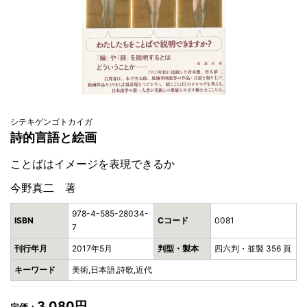
シテキゲンゴトカイガ
詩的言語と絵画
ことばはイメージを表現できるか
今野真二 著
978-4-585-28034-
ISBN
Cコード
0081
7
刊行年月
2017年5月
判型・製本
四六判・並製 356 頁
キーワード
美術,日本語,詩歌,近代
3,080円