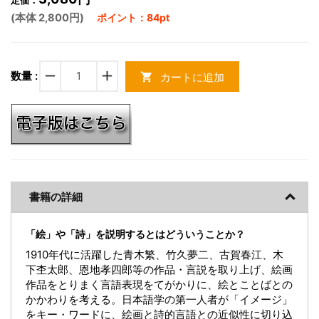
定価：
(本体 2,800円)
ポイント：84pt
remove
add
数量 :
カートに追加
shopping_cart
書籍の詳細
「絵」や「詩」を説明するとはどういうことか？
1910年代に活躍した青木繁、竹久夢二、古賀春江、木
下杢太郎、恩地孝四郎等の作品・言説を取り上げ、絵画
作品をとりまく言語表現をてがかりに、絵とことばとの
かかわりを考える。日本語学の第一人者が「イメージ」
をキー・ワードに、絵画と詩的言語との近似性に切り込