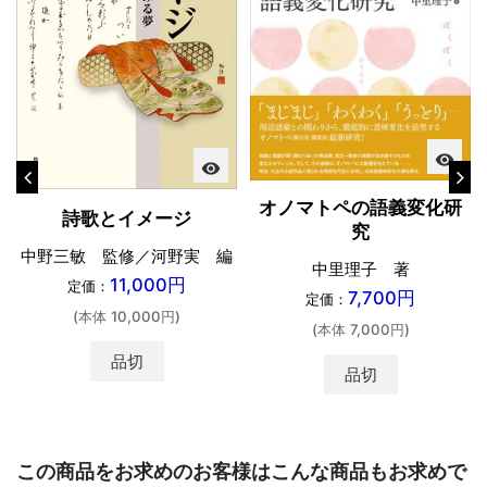
visibility
visibility
オノマトペの語義変化研
詩歌とイメージ
究
中野三敏 監修／河野実 編
中里理子 著
11,000円
定価：
7,700円
定価：
(本体 10,000円)
(本体 7,000円)
品切
品切
この商品をお求めのお客様はこんな商品もお求めで