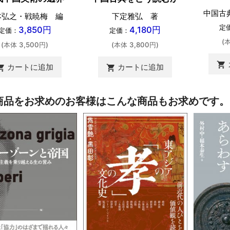
中国古
本弘之・戦暁梅 編
下定雅弘 著
定
3,850円
4,180円
定価：
定価：
(
(本体 3,500円)
(本体 3,800円)
shopping_cart
カートに追加
カートに追加
ing_cart
shopping_cart
商品をお求めのお客様はこんな商品もお求めです。