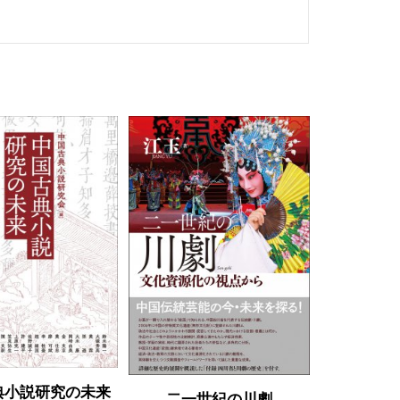
典小説研究の未来
二一世紀の川劇