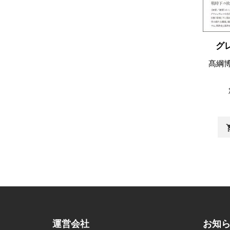
グ
髙綱
shopp
運営会社
お知