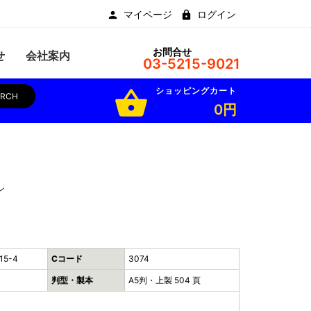
マイページ
ログイン
お問合せ
せ
会社案内
03-5215-9021
ショッピングカート
shopping_basket
ARCH
0円
ン
15-4
Cコード
3074
判型・製本
A5判・上製 504 頁