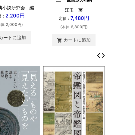
典小説研究会 編
江玉 著
2,200円
価：
7,480円
定価：
本体 2,000円)
(本体 6,800円)
カートに追加
カートに追加
shopping_cart