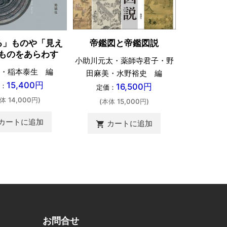
る」ものや「見え
帝鑑図と帝鑑図説
紙
ものをあらわす
小助川元太・薬師寺君子・野
池
・稲本泰生 編
田麻美・水野裕史 編
定価：
15,400円
：
16,500円
定価：
(本体 
体 14,000円)
(本体 15,000円)
カ
shopping_cart
カートに追加
カートに追加
shopping_cart
お問合せ