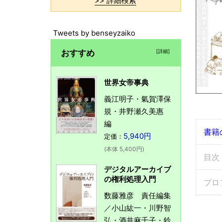
>> 詳細検索
Tweets by benseyzaiko
おすすめ
[詳細]
世界女帝事典
義江明子・氣賀澤保
規・井野瀬久美惠
編
書籍
5,940円
定価：
(本体 5,400円)
目次
デジタルアーカイブ
の権利処理入門
プロ
数藤雅彦 責任編集
／小山紘一・川野智
弘・酒井麻千子・鈴