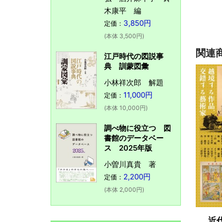
木康平 編
3,850円
定価：
(本体 3,500円)
関連
江戸時代の図説事
典 訓蒙図彙
小林祥次郎 解題
11,000円
定価：
(本体 10,000円)
調べ物に役立つ 図
書館のデータベー
ス 2025年版
小曽川真貴 著
2,200円
定価：
(本体 2,000円)
近