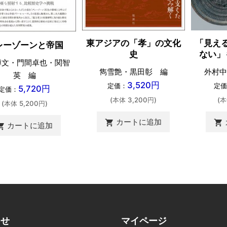
東アジアの「孝」の文化
「見え
レーゾーンと帝国
史
ない」
博文・門間卓也・関智
雋雪艶・黒田彰 編
外村中
英 編
3,520円
定価：
定価
5,720円
定価：
(本体 3,200円)
(本
(本体 5,200円)
カートに追加
shopping_cart
shopping_cart
カートに追加
ing_cart
らせ
マイページ