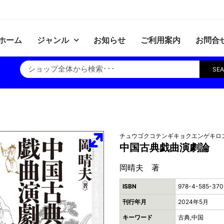
ホーム
ジャンル
お知らせ
ご利用案内
お問合
SE
チュウゴクコテンギキョクエンゲキロ
中国古典戯曲演劇論
岡晴夫 著
ISBN
978-4-585-370
刊行年月
2024年5月
キーワード
古典,中国