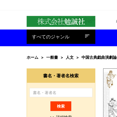
baseline_sort
すべてのジャンル
ホーム
一般書
人文
中国古典戯曲演劇論
書名・著者名検索