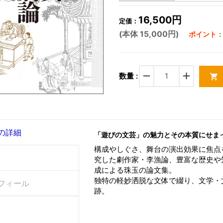
16,500円
定価：
(本体 15,000円)
ポイント：4
remove
add
数量 :
shopping_cart
の詳細
「遊びの文芸」の魅力とその本質にせま
構成やしぐさ、舞台の演出効果に焦点
究した劇作家・李漁論、豊富な歴史や
成による珠玉の論文集。
独特の軽妙洒脱な文体で綴り、文学・
フィール
跡。