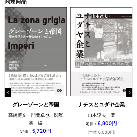
関連商品
visibility
visibility
グレーゾーンと帝国
ナチスとユダヤ企業
髙綱博文・門間卓也・関智
山本達夫 著
英 編
8,800円
定価：
5,720円
定価：
(本体 8,000円)