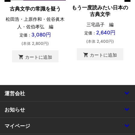
もう一度読みたい日本の
古典文学の常識を疑う
古典文学
松田浩・上原作和・佐谷眞木
三宅晶子 編
人・佐伯孝弘 編
2,640円
定価：
3,080円
定価：
(本体 2,400円)
(本体 2,800円)
shopping_cart
カートに追加
shopping_cart
カートに追加
運営会社
お知らせ
マイページ