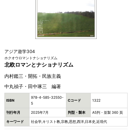
アジア遊学304
ホクオウロマントナショナリズム
北欧ロマンとナショナリズム
内村鑑三・開拓・民族主義
中丸禎子・田中琢三 編著
978-4-585-32550-
ISBN
Cコード
1322
5
刊行年月
2025年7月
判型・製本
A5判・並製 360 頁
キーワード
社会学,キリスト教,宗教,思想,西洋,日本史,近現代