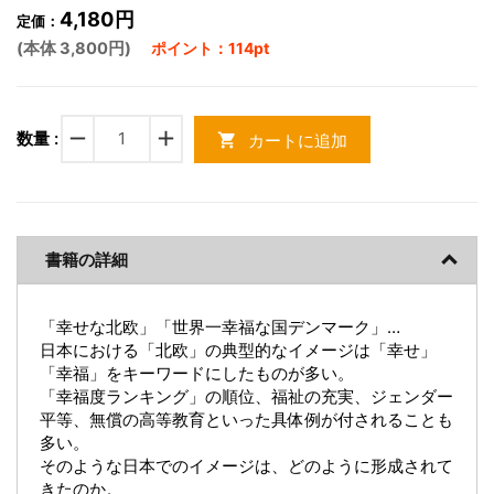
4,180円
定価：
(本体 3,800円)
ポイント：114pt
remove
add
数量 :
カートに追加
shopping_cart
書籍の詳細
「幸せな北欧」「世界一幸福な国デンマーク」…
日本における「北欧」の典型的なイメージは「幸せ」
「幸福」をキーワードにしたものが多い。
「幸福度ランキング」の順位、福祉の充実、ジェンダー
平等、無償の高等教育といった具体例が付されることも
多い。
そのような日本でのイメージは、どのように形成されて
きたのか。