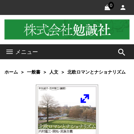
0
search
メニュー
ホーム
一般書
人文
北欧ロマンとナショナリズム