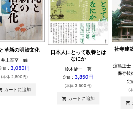
社寺建
と革新の明治文化
日本人にとって教養とは
なにか
井上泰至 編
濵島正士
3,080円
定価：
鈴木健一 著
保存技
3,850円
(本体 2,800円)
定価：
定
(本体 3,500円)
カートに追加
(
ing_cart
カートに追加
shopping_cart
shopping_cart