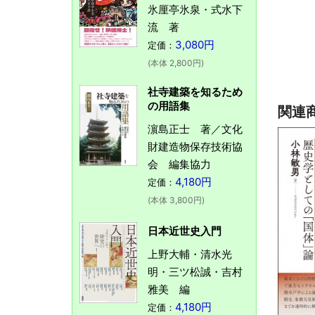
氷厘亭氷泉・式水下
流 著
3,080円
定価：
(本体 2,800円)
社寺建築を知るため
の用語集
関連
濵島正士 著／文化
財建造物保存技術協
会 編集協力
4,180円
定価：
(本体 3,800円)
日本近世史入門
上野大輔・清水光
明・三ツ松誠・吉村
雅美 編
4,180円
定価：