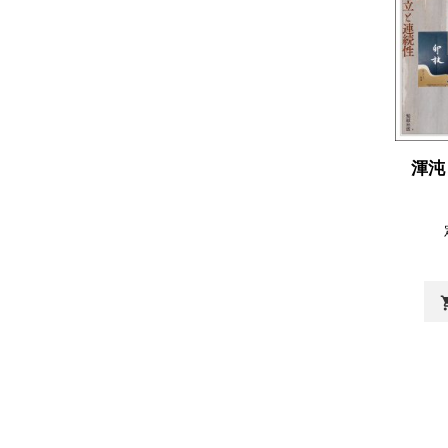
渾沌
shopp