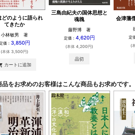
三島由紀夫の国体思想と
はどのように語られ
会津藩
魂魄
てきたか
藤野博 著
小林敏男 著
4,620円
定
定価：
3,850円
定価：
(
(本体 4,200円)
(本体 3,500円)
品切
カートに追加
ing_cart
商品をお求めのお客様はこんな商品もお求めです。