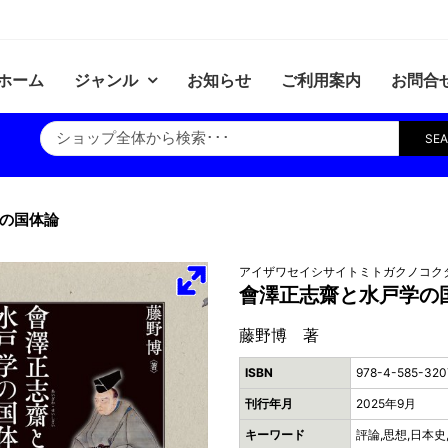
ホーム
ジャンル
お知らせ
ご利用案内
お問合
SE
の国体論
アイザワセイシサイトミトガクノコク
會澤正志齋と水戸学の
藤野博 著
ISBN
978-4-585-320
刊行年月
2025年9月
キーワード
評論,思想,日本史