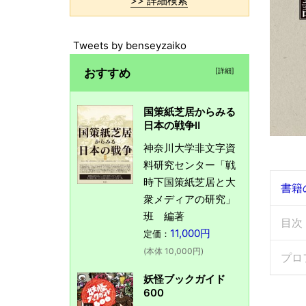
>> 詳細検索
Tweets by benseyzaiko
おすすめ
[詳細]
国策紙芝居からみる
日本の戦争Ⅱ
神奈川大学非文字資
料研究センター「戦
時下国策紙芝居と大
書籍
衆メディアの研究」
班 編著
目次
11,000円
定価：
(本体 10,000円)
プロ
妖怪ブックガイド
600