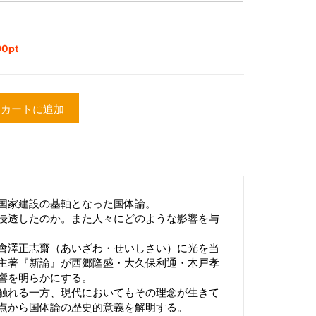
0pt
カートに追加
国家建設の基軸となった国体論。
浸透したのか。また人々にどのような影響を与
會澤正志齋（あいざわ・せいしさい）に光を当
主著『新論』が西郷隆盛・大久保利通・木戸孝
響を明らかにする。
触れる一方、現代においてもその理念が生きて
点から国体論の歴史的意義を解明する。