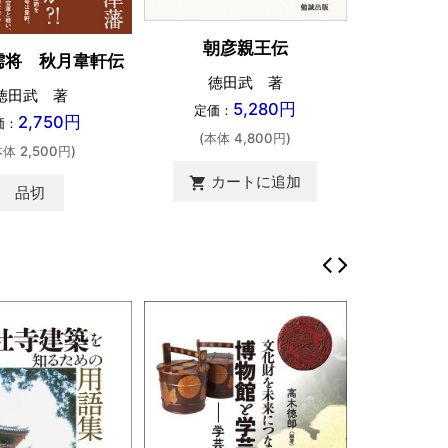
朝彦親王伝
儒将 秋月韋軒伝
徳田武 著
徳田武 著
5,280円
定価：
2,750円
価：
(本体 4,800円)
本体 2,500円)
カートに追加
shopping_cart
品切