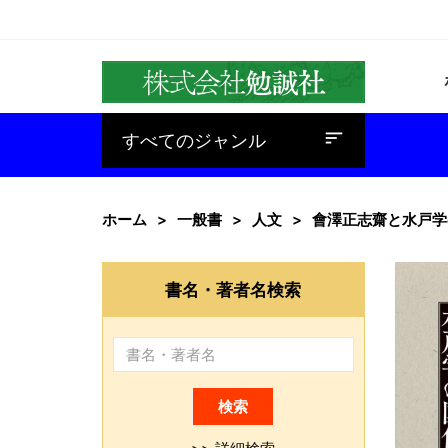
baseline_sort
すべてのジャンル
ホーム
一般書
人文
會澤正志齋と水戸学
書名・著者名検索