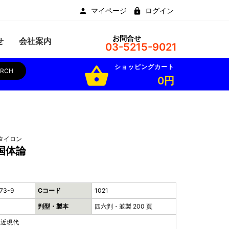
マイページ
ログイン
お問合せ
せ
会社案内
03-5215-9021
ショッピングカート
shopping_basket
ARCH
0円
タイロン
国体論
73-9
Cコード
1021
判型・製本
四六判・並製 200 頁
,近現代