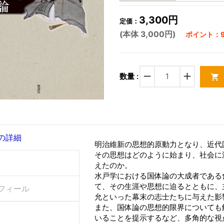
3,300円
定価：
(本体 3,000円)
ポイント：9
remove
add
数量 :
shopping_cart
の詳細
明治維新の思想的原動力となり、近代
その思想はどのように始まり、社会に
えたのか。
水戸学における国体論の大成者である
て、その生涯や思想に迫るとともに、
フィール
允といった幕末の志士たちに与えた影
また、国体論の思想的限界についても
いることを提示するなど、多角的な視