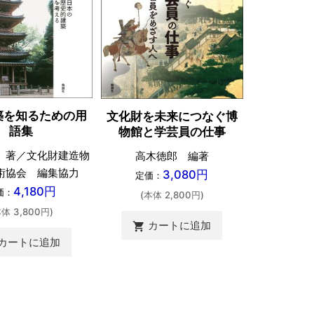
築を知るための用
文化財を未来につなぐ博
中・近世
語集
物館と学芸員の仕事
近藤祐介
 著／文化財建造物
高木徳郎 編著
定価：
術協会 編集協力
3,080円
定価：
(本体 
4,180円
価：
(本体 2,800円)
カ
本体 3,800円)
shopping_cart
カートに追加
shopping_cart
カートに追加