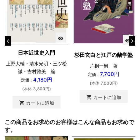
visibility
visibility
日本近世史入門
杉田玄白と江戸の蘭学塾
上野大輔・清水光明・三ツ松
片桐一男 著
誠・吉村雅美 編
7,700円
定価：
4,180円
定価：
(本体 7,000円)
(本体 3,800円)
shopping_cart
カートに追加
shopping_cart
カートに追加
この商品をお求めのお客様はこんな商品もお求めで
す。