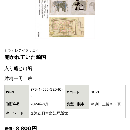
ヒラカレテイタサコク
開かれていた鎖国
入り船と出船
片桐一男 著
978-4-585-32046-
ISBN
Cコード
3021
3
刊行年月
2024年8月
判型・製本
A5判・上製 352 頁
キーワード
交流史,日本史,江戸,近世
8,800円
定価：