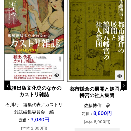
visibility
visibility
戦後出版文化史のなかの
都市鎌倉の展開と鶴岡八
カストリ雑誌
幡宮の社人集団
石川巧 編集代表／カストリ
佐藤博信 著
雑誌編集委員会 編
8,800円
定価：
3,080円
定価：
(本体 8,000円)
(本体 2,800円)