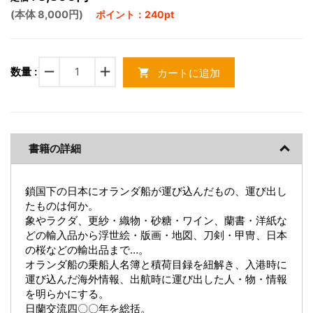
(本体 8,000円)
ポイント：240pt
remove
add
数量 :
カートに追加
shopping_cart
書籍の詳細
鎖国下の日本にオランダ船が運び込んだもの、運び出し
たものは何か。
象やラクダ、更紗・織物・砂糖・ワイン、蘭書・洋紙な
どの輸入品から浮世絵・版画・地図、刀剣・甲冑、日本
の桜などの輸出品まで…。
オランダ船の乗船人名簿と積荷目録を紐解き、入港時に
運び込んだ海外情報、出航時に運び出した人・物・情報
を明らかにする。
日蘭交流四〇〇年を総括。