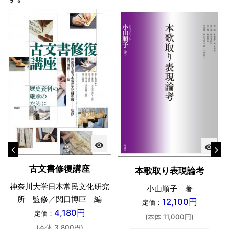
visibility
visibility
古文書修復講座
本歌取り表現論考
神奈川大学日本常民文化研究
小山順子 著
所 監修／関口博巨 編
12,100円
定価：
4,180円
定価：
(本体 11,000円)
(本体 3,800円)