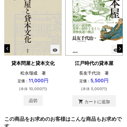
visibility
visibility
貸本問屋と貸本文化
江戸時代の貸本屋
松永瑠成 著
長友千代治 著
11,000円
5,500円
定価：
定価：
(本体 10,000円)
(本体 5,000円)
品切
shopping_cart
カートに追加
この商品をお求めのお客様はこんな商品もお求めで
す。