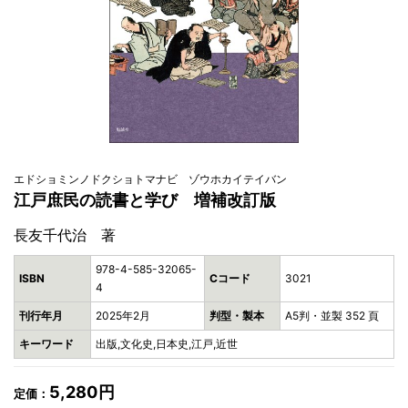
エドショミンノドクショトマナビ ゾウホカイテイバン
江戸庶民の読書と学び 増補改訂版
長友千代治 著
978-4-585-32065-
ISBN
Cコード
3021
4
刊行年月
2025年2月
判型・製本
A5判・並製 352 頁
キーワード
出版,文化史,日本史,江戸,近世
5,280円
定価：