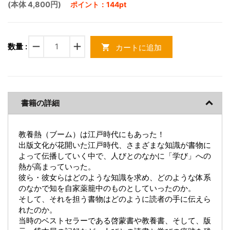
(本体 4,800円)
ポイント：144pt
remove
add
数量 :
カートに追加
shopping_cart
書籍の詳細
教養熱（ブーム）は江戸時代にもあった！
出版文化が花開いた江戸時代、さまざまな知識が書物に
よって伝播していく中で、人びとのなかに「学び」への
熱が高まっていった。
彼ら・彼女らはどのような知識を求め、どのような体系
のなかで知を自家薬籠中のものとしていったのか。
そして、それを担う書物はどのように読者の手に伝えら
れたのか。
当時のベストセラーである啓蒙書や教養書、そして、版