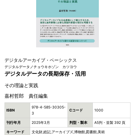
デジタルアーカイブ・ベーシックス
デジタルデータノチョウキホゾン カツヨウ
デジタルデータの長期保存・活用
その理論と実践
嘉村哲郎 責任編集
978-4-585-30305-
ISBN
Cコード
1000
3
刊行年月
2025年3月
判型・製本
A5判・並製 392 頁
キーワード
文化財,総記,アーカイブズ,博物館,図書館,美術