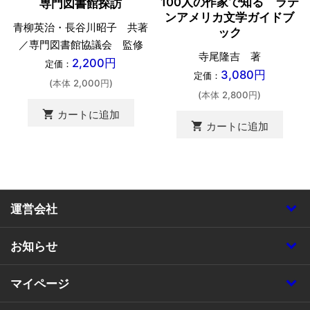
100人の作家で知る ラテ
専門図書館探訪
ンアメリカ文学ガイドブ
青柳英治・長谷川昭子 共著
ック
／専門図書館協議会 監修
寺尾隆吉 著
2,200円
定価：
3,080円
定価：
(本体 2,000円)
(本体 2,800円)
shopping_cart
カートに追加
shopping_cart
カートに追加
運営会社
お知らせ
マイページ