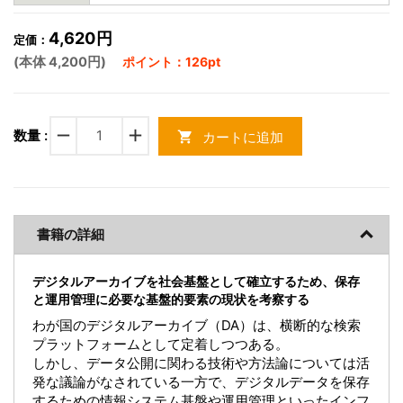
4,620円
定価：
(本体 4,200円)
ポイント：126pt
remove
add
数量 :
カートに追加
shopping_cart
書籍の詳細
デジタルアーカイブを社会基盤として確立するため、保存
と運用管理に必要な基盤的要素の現状を考察する
わが国のデジタルアーカイブ（DA）は、横断的な検索
プラットフォームとして定着しつつある。
しかし、データ公開に関わる技術や方法論については活
発な議論がなされている一方で、デジタルデータを保存
するための情報システム基盤や運用管理といったインフ