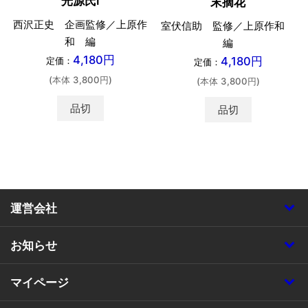
光源氏Ⅰ
末摘花
西沢正史 企画監修／上原作
室伏信助 監修／上原作和
和 編
編
4,180円
4,180円
定価：
定価：
(本体 3,800円)
(本体 3,800円)
品切
品切
運営会社
お知らせ
マイページ