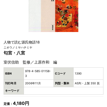
人物で読む源氏物語18
ニオウノミヤハチミヤ
匂宮・八宮
室伏信助 監修／上原作和 編
978-4-585-01158-
ISBN
Cコード
1390
3
刊行年月
2006年11月
判型・製本
A5判・上製 350 頁
キーワード
4,180円
定価：