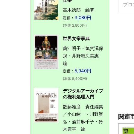
仕事
プロ
高木徳郎 編著
3,080円
定価：
(本体 2,800円)
世界女帝事典
義江明子・氣賀澤保
規・井野瀬久美惠
編
5,940円
定価：
(本体 5,400円)
デジタルアーカイブ
の権利処理入門
数藤雅彦 責任編集
／小山紘一・川野智
関連
弘・酒井麻千子・鈴
木康平 編