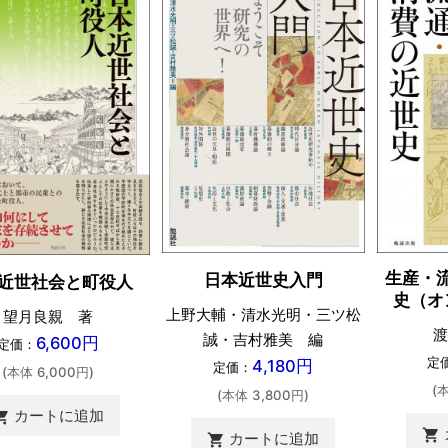
生産・
日本近世史入門
近世社会と町役人
史（オ
上野大輔・清水光明・三ツ松
望月良親 著
渡
誠・吉村雅美 編
6,600円
定価：
定
4,180円
定価：
(本体 6,000円)
(
(本体 3,800円)
カートに追加
ing_cart
shopping_cart
カートに追加
shopping_cart