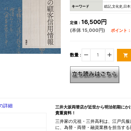
キーワード
総記,文化史,日本
16,500円
定価：
(本体 15,000円)
ポイント：4
remove
add
数量 :
shopping_cart
の詳細
三井大坂両替店が近世から明治初期にか
貴重資料！
三井家の元祖・三井高利は、江戸呉服
に、為替・両替・融資業務を担当する