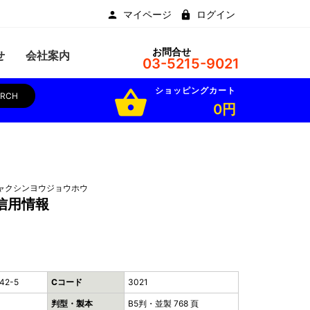
マイページ
ログイン
お問合せ
せ
会社案内
03-5215-9021
ショッピングカート
shopping_basket
ARCH
0円
ャクシンヨウジョウホウ
信用情報
42-5
Cコード
3021
判型・製本
B5判・並製 768 頁