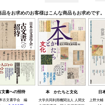
商品をお求めのお客様はこんな商品もお求めです。
古文書への招待
本 かたちと文化
日
本古文書学会 編
大学共同利用機関法人 人間文
上野大輔