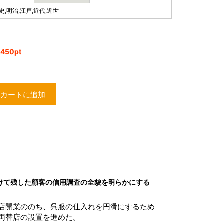
史,明治,江戸,近代,近世
50pt
カートに追加
けて残した顧客の信用調査の全貌を明らかにする
店開業ののち、呉服の仕入れを円滑にするため
両替店の設置を進めた。