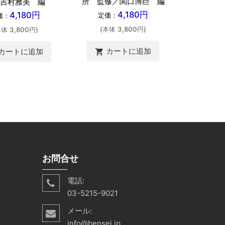
所 監修／関口博巨 編
吉村雅美 編
定価：
4,180円
4,180円
定価：
価：
(本体 
(本体 3,800円)
本体 3,800円)
カ
shopping_cart
カートに追加
カートに追加
shopping_cart
お問合せ
電話:
03-5215-9021
メール:
info@bensei.jp