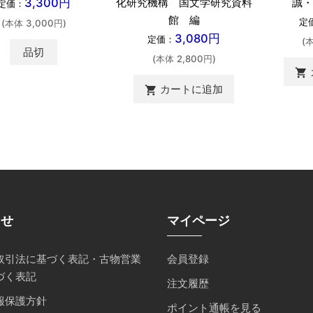
3,300円
化研究機構 国文学研究資料
誠・
定価：
館 編
定
(本体 3,000円)
3,080円
定価：
(
品切
(本体 2,800円)
shopping_cart
カートに追加
shopping_cart
らせ
マイページ
取引法に基づく表記・古物営業
会員登録
づく表記
注文履歴
報保護方針
ポイント通帳を見る