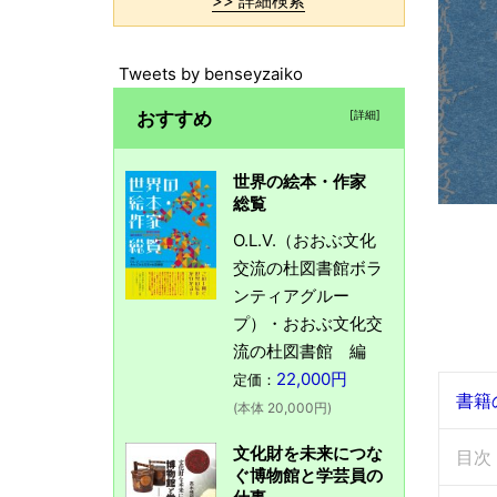
>> 詳細検索
Tweets by benseyzaiko
おすすめ
[詳細]
世界の絵本・作家
総覧
O.L.V.（おおぶ文化
交流の杜図書館ボラ
ンティアグルー
プ）・おおぶ文化交
流の杜図書館 編
22,000円
定価：
書籍
(本体 20,000円)
文化財を未来につな
目次
ぐ博物館と学芸員の