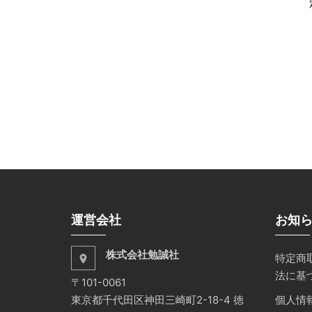
運営会社
お知
株式会社勉誠社
特定商
place
法に基
〒101-0061
東京都千代田区神田三崎町2-18-4 徳
個人情