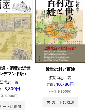
江戸日本
流通・消費の近世
近世の村と百姓
ンデマンド版）
澤登寛聡
渡辺尚志 著
辺尚志 編
定価：
10,780円
定価：
8,800円
(本体 
価：
(本体 9,800円)
本体 8,000円)
カ
shopping_cart
カートに追加
shopping_cart
カートに追加