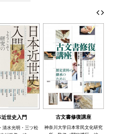
古文書修復講座
和紙
本近世史入門
神奈川大学日本常民文化研究
大川
・清水光明・三ツ松