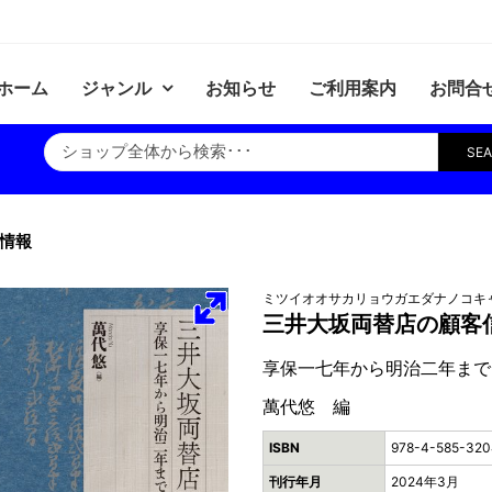
ホーム
ジャンル
お知らせ
ご利用案内
お問合
SE
情報
ミツイオオサカリョウガエダナノコキ
三井大坂両替店の顧客
享保一七年から明治二年まで
萬代悠 編
ISBN
978-4-585-320
刊行年月
2024年3月