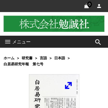
0
search
メニュー
ホーム
研究書
言語
日本語
白居易研究年報 第七号