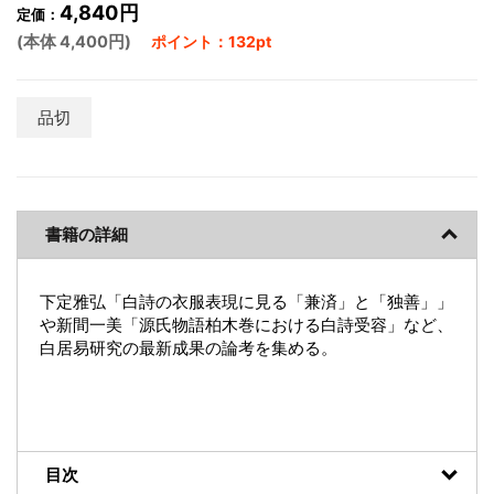
4,840円
定価：
(本体 4,400円)
ポイント：132pt
品切
書籍の詳細
下定雅弘「白詩の衣服表現に見る「兼済」と「独善」」
や新間一美「源氏物語柏木巻における白詩受容」など、
白居易研究の最新成果の論考を集める。
目次