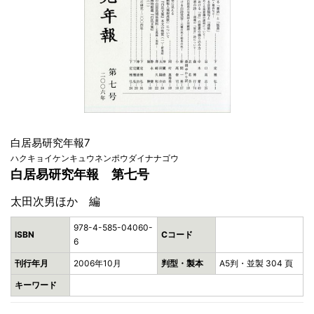
白居易研究年報7
ハクキョイケンキュウネンポウダイナナゴウ
白居易研究年報 第七号
太田次男ほか 編
978-4-585-04060-
ISBN
Cコード
6
刊行年月
2006年10月
判型・製本
A5判・並製 304 頁
キーワード