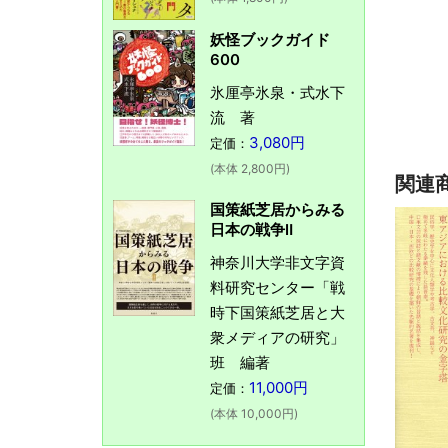
妖怪ブックガイド
600
氷厘亭氷泉・式水下
流 著
3,080円
定価：
(本体 2,800円)
関連
国策紙芝居からみる
日本の戦争Ⅱ
神奈川大学非文字資
料研究センター「戦
時下国策紙芝居と大
衆メディアの研究」
班 編著
11,000円
定価：
(本体 10,000円)