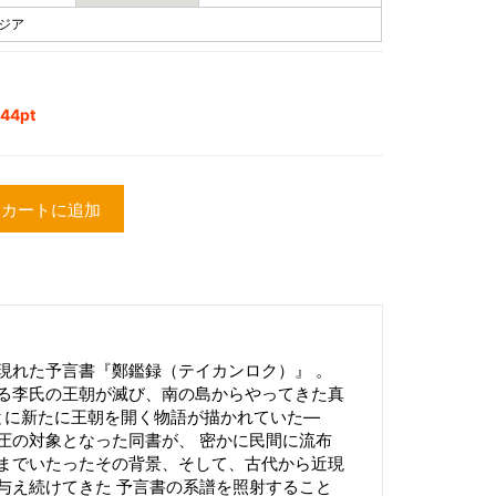
アジア
4pt
カートに追加
現れた予言書『鄭鑑録（テイカンロク）』 。
る李氏の王朝が滅び、南の島からやってきた真
もとに新たに王朝を開く物語が描かれていた―
圧の対象となった同書が、 密かに民間に流布
までいたったその背景、そして、古代から近現
与え続けてきた 予言書の系譜を照射すること