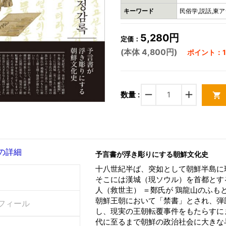
キーワード
民俗学,説話,東
5,280円
定価：
(本体 4,800円)
ポイント：14
remove
add
数量 :
shopping_cart
の詳細
予言書が浮き彫りにする朝鮮文化史
十八世紀半ば、突如として朝鮮半島に
そこには漢城（現ソウル）を首都とす
人（救世主） ＝鄭氏が 鶏龍山のふ
朝鮮王朝において「禁書」とされ、弾
フィール
し、現実の王朝転覆事件をもたらすに
代に至るまで朝鮮の政治社会に大きな