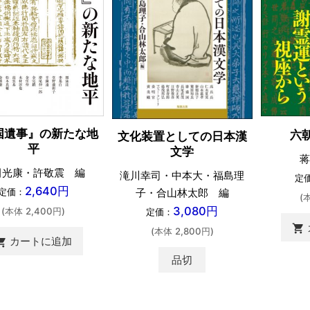
国遺事』の新たな地
六
文化装置としての日本漢
平
文学
蒋
田光康・許敬震 編
滝川幸司・中本大・福島理
定
2,640円
子・合山林太郎 編
定価：
(
3,080円
(本体 2,400円)
定価：
shopping_cart
(本体 2,800円)
カートに追加
ing_cart
品切