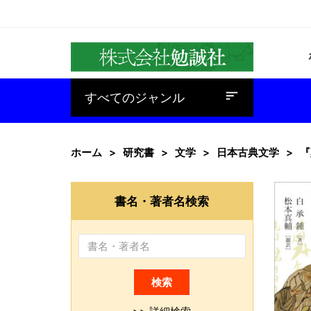
baseline_sort
すべてのジャンル
ホーム
研究書
文学
日本古典文学
『
書名・著者名検索