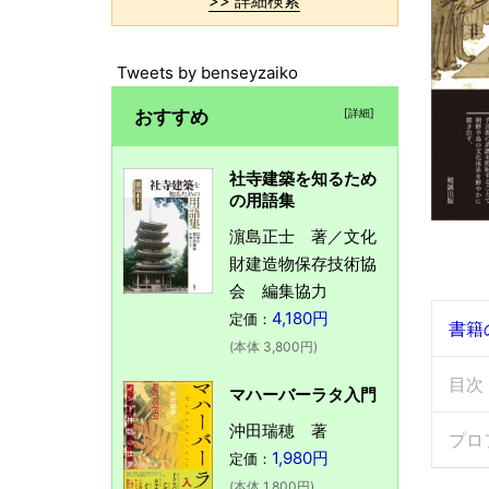
>> 詳細検索
Tweets by benseyzaiko
おすすめ
[詳細]
社寺建築を知るため
の用語集
濵島正士 著／文化
財建造物保存技術協
会 編集協力
4,180円
定価：
書籍
(本体 3,800円)
目次
マハーバーラタ入門
沖田瑞穂 著
プロ
1,980円
定価：
(本体 1,800円)