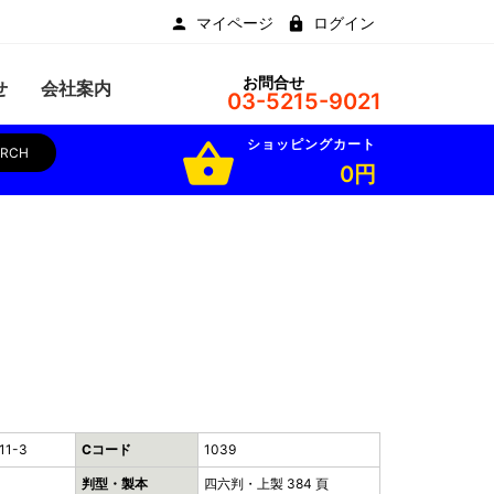
マイページ
ログイン
お問合せ
せ
会社案内
03-5215-9021
ショッピングカート
shopping_basket
ARCH
0円
11-3
Cコード
1039
判型・製本
四六判・上製 384 頁