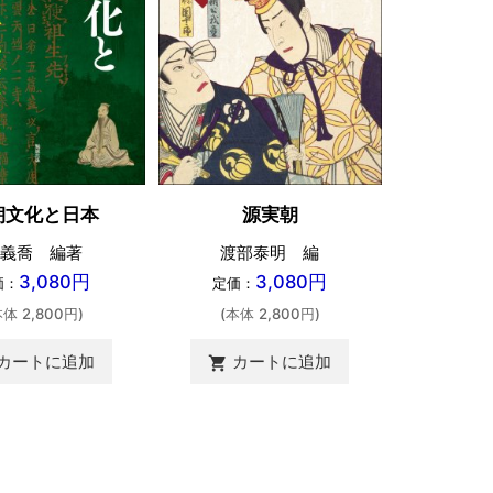
朝文化と日本
源実朝
義喬 編著
渡部泰明 編
3,080円
3,080円
価：
定価：
本体 2,800円)
(本体 2,800円)
カートに追加
カートに追加
shopping_cart