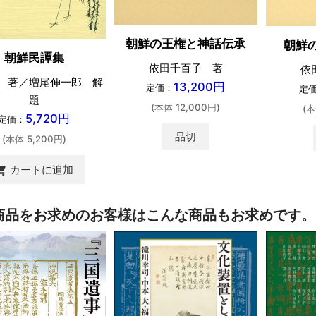
朝鮮の王権と神話伝承
朝鮮
朝鮮民譚集
依田千百子 著
依
 著／増尾伸一郎 解
13,200円
定価：
定
題
(本体 12,000円)
(本
5,720円
定価：
品切
(本体 5,200円)
カートに追加
ing_cart
商品をお求めのお客様はこんな商品もお求めです。