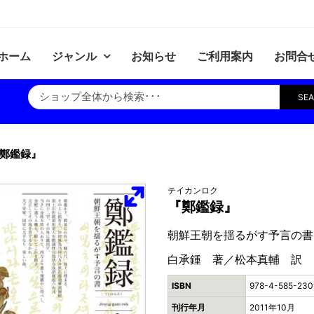
ホーム
ジャンル
お知らせ
ご利用案内
お問合
SE
鄭鑑録』
テイカンロク
『鄭鑑録』
朝鮮王朝を揺るがす予言の書
白承鍾 著／松本真輔 訳
ISBN
978-4-585-230
刊行年月
2011年10月