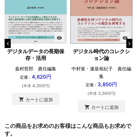
visibility
visibility
デジタルデータの長期保
デジタル時代のコレクシ
存・活用
ョン論
嘉村哲郎 責任編集
中村覚・逢坂裕紀子 責任編
集
4,620円
定価：
3,850円
定価：
(本体 4,200円)
(本体 3,500円)
shopping_cart
カートに追加
shopping_cart
カートに追加
この商品をお求めのお客様はこんな商品もお求めで
す。