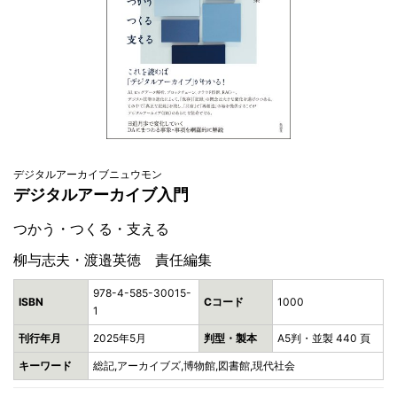
デジタルアーカイブニュウモン
デジタルアーカイブ入門
つかう・つくる・支える
柳与志夫・渡邉英徳 責任編集
978-4-585-30015-
ISBN
Cコード
1000
1
刊行年月
2025年5月
判型・製本
A5判・並製 440 頁
キーワード
総記,アーカイブズ,博物館,図書館,現代社会