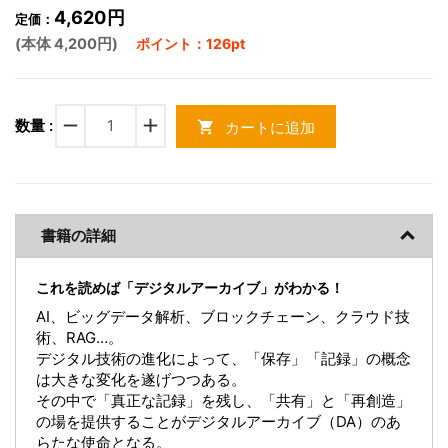
4,620円
定価：
(本体 4,200円)
ポイント：126pt
remove
add
数量 :
カートに追加
shopping_cart
書籍の詳細
これを読めば「デジタルアーカイブ」がわかる！
AI、ビッグデータ解析、ブロックチェーン、クラウド技
術、RAG…。
デジタル技術の進化によって、「保存」「記録」の概念
は大きな変化を遂げつつある。
その中で「真正な記録」を残し、「共有」と「再創造」
の場を提供することがデジタルアーカイブ（DA）のあ
らたな使命となる。