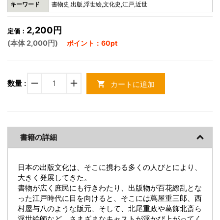
キーワード
書物史,出版,浮世絵,文化史,江戸,近世
2,200円
定価：
(本体 2,000円)
ポイント：60pt
remove
add
数量 :
カートに追加
shopping_cart
書籍の詳細
日本の出版文化は、そこに携わる多くの人びとにより、
大きく発展してきた。
書物が広く庶民にも行きわたり、出版物が百花繚乱とな
った江戸時代に目を向けると、そこには蔦屋重三郎、西
村屋与八のような版元、そして、北尾重政や葛飾北斎ら
浮世絵師など、さまざまなキャストが浮かび上がってく