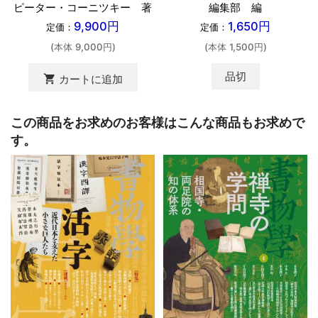
編集部 編
ピーター・コーニツキー 著
1,650円
9,900円
定価：
定価：
(本体 1,500円)
(本体 9,000円)
品切
shopping_cart
カートに追加
この商品をお求めのお客様はこんな商品もお求めで
す。