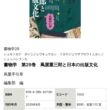
書物学29
ショモツガク ダイニジュウキュウカン ツタヤジュウザブロウトニホンノ
シュッパンブンカ
書物学 第29巻 蔦屋重三郎と日本の出版文化
蔦重手引草
編集部 編
978-4-585-30729-
ISBN
Cコード
1000
7
刊行年月
2025年8月
判型・製本
B5判・並製 112 頁