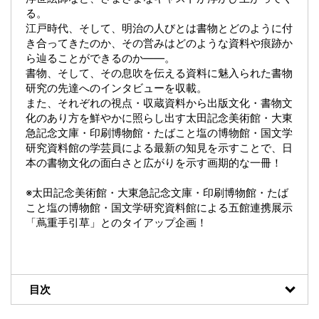
る。
江戸時代、そして、明治の人びとは書物とどのように付
き合ってきたのか、その営みはどのような資料や痕跡か
ら辿ることができるのか――。
書物、そして、その息吹を伝える資料に魅入られた書物
研究の先達へのインタビューを収載。
また、それぞれの視点・収蔵資料から出版文化・書物文
化のあり方を鮮やかに照らし出す太田記念美術館・大東
急記念文庫・印刷博物館・たばこと塩の博物館・国文学
研究資料館の学芸員による最新の知見を示すことで、日
本の書物文化の面白さと広がりを示す画期的な一冊！
※太田記念美術館・大東急記念文庫・印刷博物館・たば
こと塩の博物館・国文学研究資料館による五館連携展示
「蔦重手引草」とのタイアップ企画！
目次