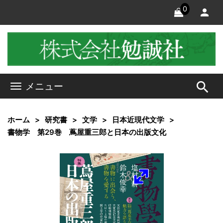
0
search
メニュー
ホーム
研究書
文学
日本近現代文学
書物学 第29巻 蔦屋重三郎と日本の出版文化