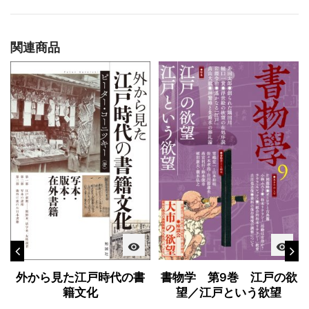
関連商品
visibility
visibility
書物学 第9巻 江戸の欲
外から見た江戸時代の書
望／江戸という欲望
籍文化