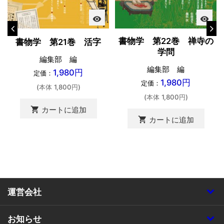
visibility
visibility
書物学 第22巻 禅寺の
書物学 第21巻 活字
学問
編集部 編
編集部 編
1,980円
定価：
1,980円
定価：
(本体 1,800円)
(本体 1,800円)
shopping_cart
カートに追加
shopping_cart
カートに追加
運営会社
お知らせ