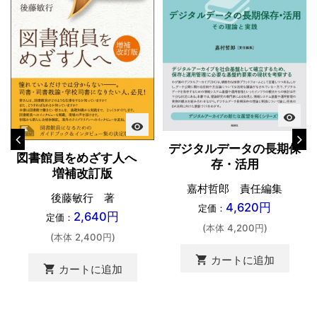
visibility
visibility
デジタルデータの長期保
図書館員をめざす人へ
存・活用
増補改訂版
嘉村哲郎 責任編集
後藤敏行 著
4,620円
定価：
2,640円
定価：
(本体 4,200円)
(本体 2,400円)
shopping_cart
カートに追加
shopping_cart
カートに追加