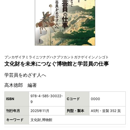
ブンカザイヲミライニツナグハクブツカントガクゲイインノシゴト
文化財を未来につなぐ博物館と学芸員の仕事
学芸員をめざす人へ
高木徳郎 編著
978-4-585-30022-
ISBN
Cコード
0000
9
刊行年月
2025年11月
判型・製本
A5判・並製 352 頁
キーワード
文化財,博物館