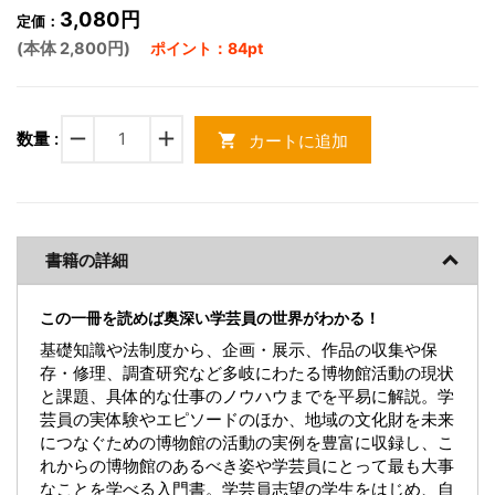
3,080円
定価：
(本体 2,800円)
ポイント：84pt
remove
add
数量 :
カートに追加
shopping_cart
書籍の詳細
この一冊を読めば奥深い学芸員の世界がわかる！
基礎知識や法制度から、企画・展示、作品の収集や保
存・修理、調査研究など多岐にわたる博物館活動の現状
と課題、具体的な仕事のノウハウまでを平易に解説。学
芸員の実体験やエピソードのほか、地域の文化財を未来
につなぐための博物館の活動の実例を豊富に収録し、こ
れからの博物館のあるべき姿や学芸員にとって最も大事
なことを学べる入門書。学芸員志望の学生をはじめ、自