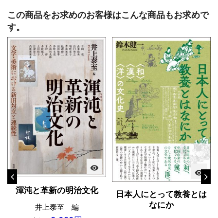
この商品をお求めのお客様はこんな商品もお求めで
す。
visibility
visibility
渾沌と革新の明治文化
日本人にとって教養とは
なにか
井上泰至 編