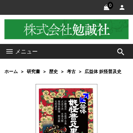
0
search
メニュー
ホーム
研究書
歴史
考古
広益体 妖怪普及史