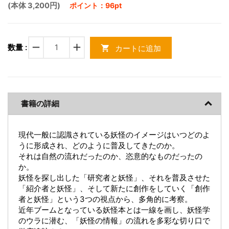
(本体 3,200円)
ポイント：96pt
remove
add
数量 :
カートに追加
shopping_cart
書籍の詳細
現代一般に認識されている妖怪のイメージはいつどのよ
うに形成され、どのように普及してきたのか。
それは自然の流れだったのか、恣意的なものだったの
か。
妖怪を探し出した「研究者と妖怪」、それを普及させた
「紹介者と妖怪」、そして新たに創作をしていく「創作
者と妖怪」という3つの視点から、多角的に考察。
近年ブームとなっている妖怪本とは一線を画し、妖怪学
のウラに潜む、「妖怪の情報」の流れを多彩な切り口で