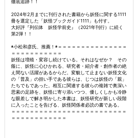
徹底追跡！！
2024年2月までに刊行された書籍から妖怪に関する1111
冊を選定した「妖怪ブックガイド1111」も付す。
大好評『列伝体 妖怪学前史』（2021年刊行）に続く
第2弾！！
◉小松和彦氏、推薦！◉＝＝＝＝＝＝＝＝＝＝＝＝＝＝＝
＝＝＝＝＝＝＝＝＝＝＝
妖怪は増殖・変容し続けている。それはなぜか？ その
蔭に、妖怪に心ひかれる、研究者・紹介者・創作者の絶
え間ない活躍があるからだ。変貌して止まない妖怪文化
の「普及」の担い手である彼らは、じつは妖怪の「親」
たちでもであった。相互に関連する彼らの複雑で奥深い
思索の足跡を、妖怪に寄り添いつつ、優しくしかも冷静
な眼差しで解き明かした本書は、妖怪研究が新しい段階
に入ったことを告げる、妖怪関係者必読の書である。
＝＝＝＝＝＝＝＝＝＝＝＝＝＝＝＝＝＝＝＝＝＝＝＝＝
＝＝＝＝＝＝＝＝＝＝＝＝