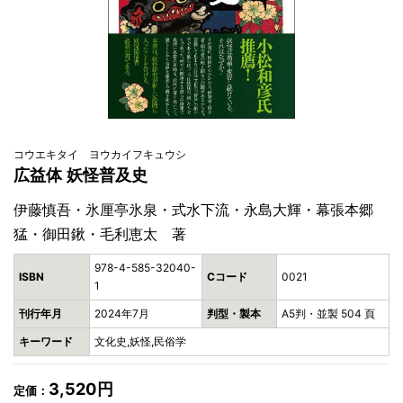
コウエキタイ ヨウカイフキュウシ
広益体 妖怪普及史
伊藤慎吾・氷厘亭氷泉・式水下流・永島大輝・幕張本郷
猛・御田鍬・毛利恵太 著
978-4-585-32040-
ISBN
Cコード
0021
1
刊行年月
2024年7月
判型・製本
A5判・並製 504 頁
キーワード
文化史,妖怪,民俗学
3,520円
定価：