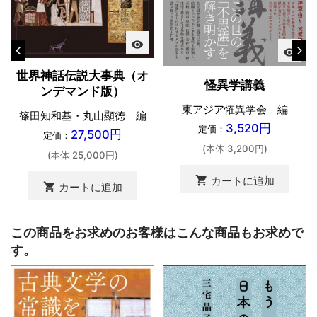
visibility
visibility
世界神話伝説大事典（オ
怪異学講義
ンデマンド版）
東アジア恠異学会 編
篠田知和基・丸山顯德 編
3,520円
定価：
27,500円
定価：
(本体 3,200円)
(本体 25,000円)
shopping_cart
カートに追加
shopping_cart
カートに追加
この商品をお求めのお客様はこんな商品もお求めで
す。