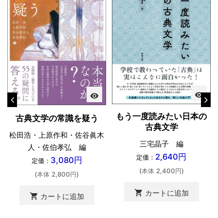
visibility
visibility
もう一度読みたい日本の
古典文学の常識を疑う
古典文学
松田浩・上原作和・佐谷眞木
三宅晶子 編
人・佐伯孝弘 編
2,640円
定価：
3,080円
定価：
(本体 2,400円)
(本体 2,800円)
shopping_cart
カートに追加
shopping_cart
カートに追加