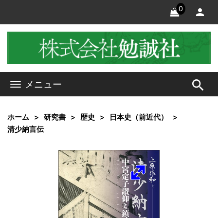
0
search
メニュー
ホーム
研究書
歴史
日本史（前近代）
清少納言伝