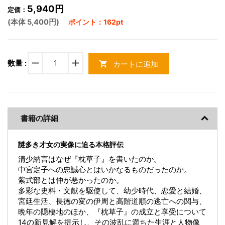
5,940円
定価：
(本体 5,400円)
ポイント：162pt
remove
add
数量 :
カートに追加
shopping_cart
書籍の詳細
謎多き才女の実像に迫る本格評伝
清少納言はなぜ『枕草子』を書いたのか。
中宮定子への忠誠心とはいかなるものだったのか。
紫式部とは仲が悪かったのか。
多彩な史料・文献を駆使して、幼少時代、恋愛と結婚、
宮廷生活、長徳の変の伊周と高階道順の逃亡への関与、
晩年の隠棲地のほか、『枕草子』の成立と享受について
14の新見解を提示し、その波乱に満ちた生涯と人物像