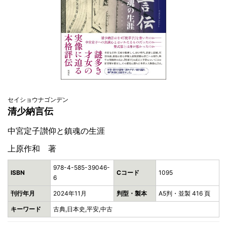
セイショウナゴンデン
清少納言伝
中宮定子讃仰と鎮魂の生涯
上原作和 著
978-4-585-39046-
ISBN
Cコード
1095
6
刊行年月
2024年11月
判型・製本
A5判・並製 416 頁
キーワード
古典,日本史,平安,中古