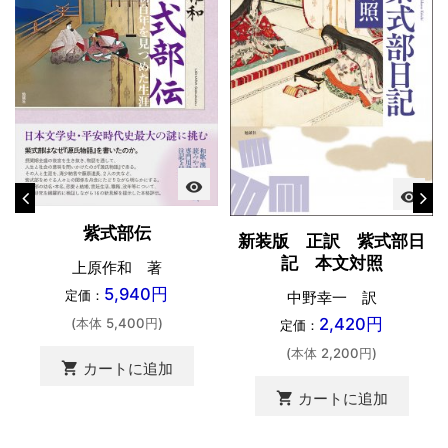
visibility
visibility
紫式部伝
新装版 正訳 紫式部日
記 本文対照
上原作和 著
5,940円
定価：
中野幸一 訳
2,420円
(本体 5,400円)
定価：
(本体 2,200円)
shopping_cart
カートに追加
shopping_cart
カートに追加