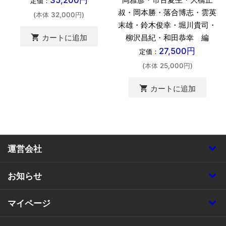
定価：
叔・岡本勝・落合博志・雲英
(本体 32,000円)
末雄・鈴木俊幸・堀川貴司・
柳沢昌紀・和田恭幸 編
shopping_cart
カートに追加
27,500円
定価：
(本体 25,000円)
shopping_cart
カートに追加
運営会社
お知らせ
マイページ