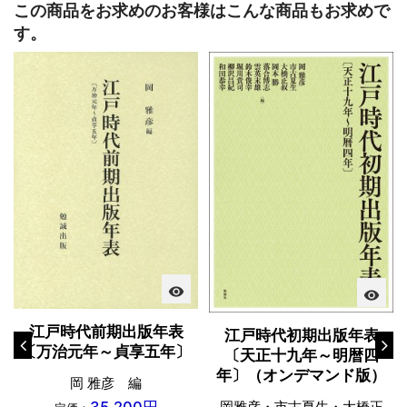
この商品をお求めのお客様はこんな商品もお求めで
す。
visibility
visibility
江戸時代前期出版年表
江戸時代初期出版年表
〔万治元年～貞享五年〕
〔天正十九年～明暦四
年〕（オンデマンド版）
岡 雅彦 編
岡雅彦・市古夏生・大橋正
35,200円