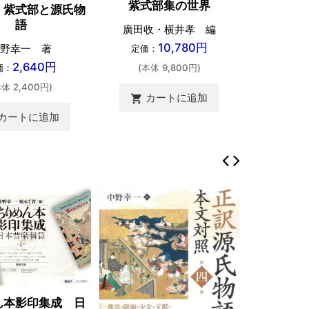
紫
紫式部集の世界
！紫式部と源氏物
語
上原
廣田收・横井孝 編
10,780円
定価：
野幸一 著
定価：
2,640円
(本体 
価：
(本体 9,800円)
本体 2,400円)
カ
shopping_cart
カートに追加
shopping_cart
カートに追加
ん本影印集成 日