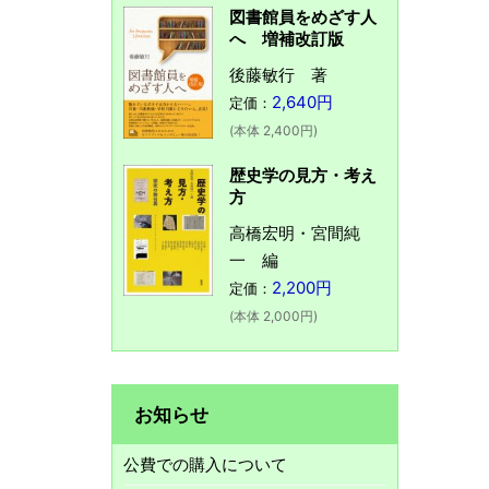
図書館員をめざす人
へ 増補改訂版
後藤敏行 著
2,640円
定価：
(本体 2,400円)
歴史学の見方・考え
方
高橋宏明・宮間純
一 編
2,200円
定価：
(本体 2,000円)
お知らせ
公費での購入について