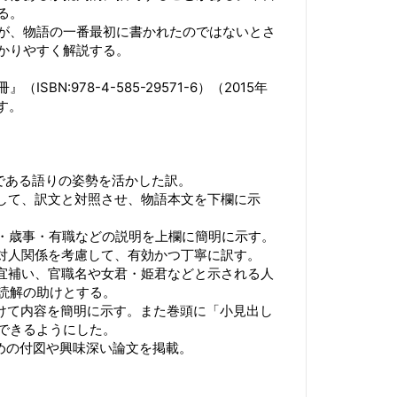
る。
が、物語の一番最初に書かれたのではないとさ
かりやすく解説する。
BN:978-4-585-29571-6）（2015年
す。
質である語りの姿勢を活かした訳。
として、訳文と対照させ、物語本文を下欄に示
名・歳事・有職などの説明を上欄に簡明に示す。
や対人関係を考慮して、有効かつ丁寧に訳す。
適宜補い、官職名や女君・姫君などと示される人
読解の助けとする。
付けて内容を簡明に示す。また巻頭に「小見出し
できるようにした。
ための付図や興味深い論文を掲載。