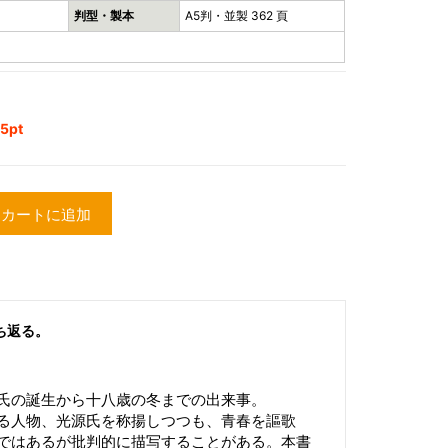
判型・製本
A5判・並製 362 頁
5pt
カートに追加
ち返る。
氏の誕生から十八歳の冬までの出来事。
る人物、光源氏を称揚しつつも、青春を謳歌
ではあるが批判的に描写することがある。本書