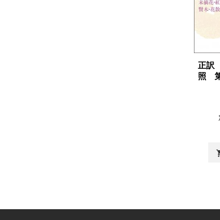
正訳
照 
shopp