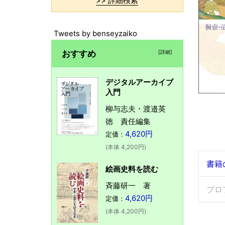
>> 詳細検索
Tweets by benseyzaiko
おすすめ
[詳細]
デジタルアーカイブ
入門
柳与志夫・渡邉英
徳 責任編集
4,620円
定価：
(本体 4,200円)
書籍
絵画史料を読む
斉藤研一 著
プロ
4,620円
定価：
(本体 4,200円)