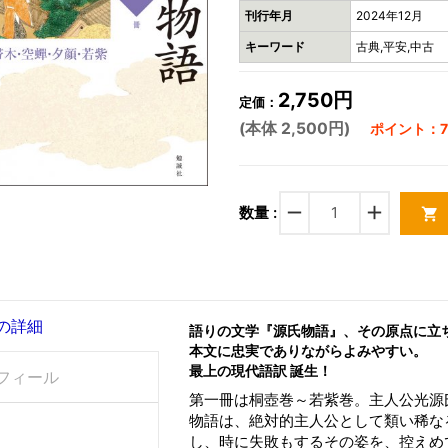
刊行年月
2024年12月
キーワード
古典,平安,中古
2,750円
定価：
(本体 2,500円)
ポイント：7
remove
add
数量 :
shopping_cart
の詳細
語りの文学『源氏物語』、その原点に立
本文に忠実でありながらよみやすい。
最上の現代語訳 誕生！
フィール
第一冊は桐壺巻～若紫巻。主人公光源
物語は、絶対的主人公として類い稀な
し、時に失敗もするその姿を、控えめ