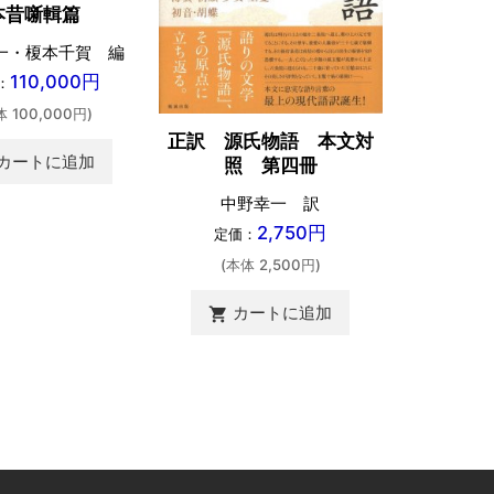
本昔噺輯篇
一・榎本千賀 編
110,000円
：
体 100,000円)
正訳 源氏物語 本文対
正訳 源
カートに追加
照 第四冊
照
中野幸一 訳
中野
2,750円
定価：
定価：
(本体 2,500円)
(本体 
カートに追加
shopping_cart
カ
shopping_cart