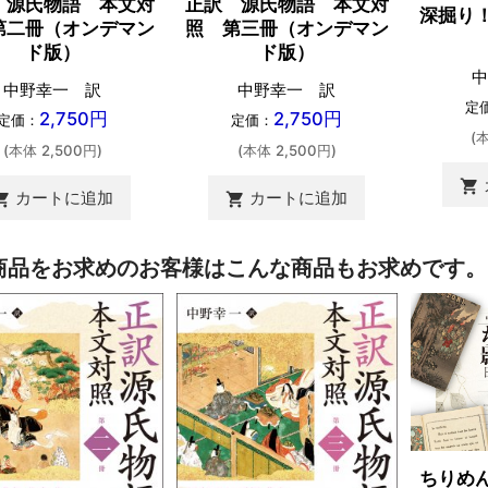
 源氏物語 本文対
正訳 源氏物語 本文対
深掘り
第二冊（オンデマン
照 第三冊（オンデマン
ド版）
ド版）
中
中野幸一 訳
中野幸一 訳
定
2,750円
2,750円
定価：
定価：
(
(本体 2,500円)
(本体 2,500円)
shopping_cart
カートに追加
カートに追加
ing_cart
shopping_cart
商品をお求めのお客様はこんな商品もお求めです。
ちりめ