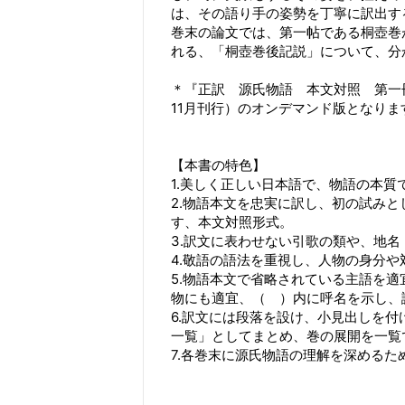
は、その語り手の姿勢を丁寧に訳出す
巻末の論文では、第一帖である桐壺巻
れる、「桐壺巻後記説」について、分
＊『正訳 源氏物語 本文対照 第一冊』（IS
11月刊行）のオンデマンド版となりま
【本書の特色】
1.美しく正しい日本語で、物語の本
2.物語本文を忠実に訳し、初の試み
す、本文対照形式。
3.訳文に表わせない引歌の類や、地
4.敬語の語法を重視し、人物の身分
5.物語本文で省略されている主語を
物にも適宜、（ ）内に呼名を示し、
6.訳文には段落を設け、小見出しを
一覧」としてまとめ、巻の展開を一覧
7.各巻末に源氏物語の理解を深める