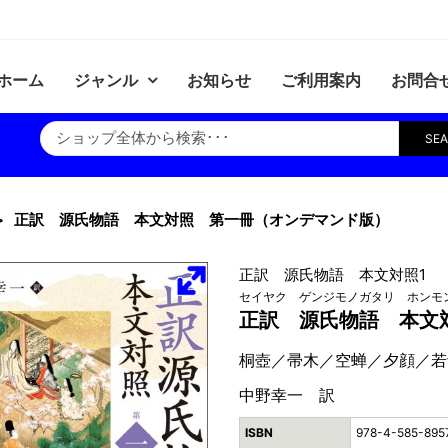
ホーム
ジャンル
お知らせ
ご利用案内
お問合
SE
正訳 源氏物語 本文対照 第一冊（オンデマンド版）
正訳 源氏物語 本文対照1
セイヤク ゲンジモノガタリ ホンモ
正訳 源氏物語 本文
桐壺／帚木／空蝉／夕顔／若
中野幸一 訳
ISBN
978-4-585-895