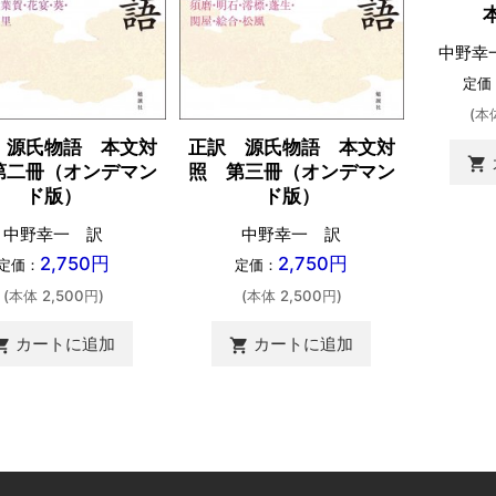
中野幸
定価
(本
 源氏物語 本文対
正訳 源氏物語 本文対
shopping_cart
第二冊（オンデマン
照 第三冊（オンデマン
ド版）
ド版）
中野幸一 訳
中野幸一 訳
2,750円
2,750円
定価：
定価：
(本体 2,500円)
(本体 2,500円)
カートに追加
カートに追加
ing_cart
shopping_cart