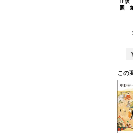
正訳
照 
shopp
この