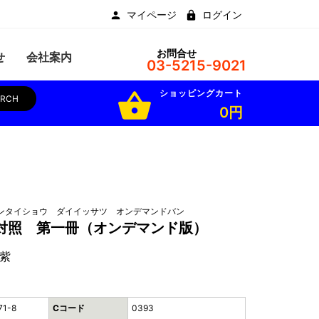
マイページ
ログイン
お問合せ
せ
会社案内
03-5215-9021
ショッピングカート
shopping_basket
ARCH
0円
ンタイショウ ダイイッサツ オンデマンドバン
対照 第一冊（オンデマンド版）
紫
71-8
Cコード
0393