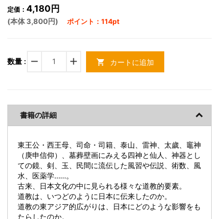
4,180円
定価：
(本体 3,800円)
ポイント：114pt
remove
add
数量 :
カートに追加
shopping_cart
書籍の詳細
東王公・西王母、司命・司籍、泰山、雷神、太歲、竈神
（庚申信仰）、墓葬壁画にみえる四神と仙人、神器とし
ての鏡、剣、玉、民間に流伝した風習や伝説、術数、風
水、医薬学……。
古来、日本文化の中に見られる様々な道教的要素。
道教は、いつどのように日本に伝来したのか。
道教の東アジア的広がりは、日本にどのような影響をも
たらしたのか。