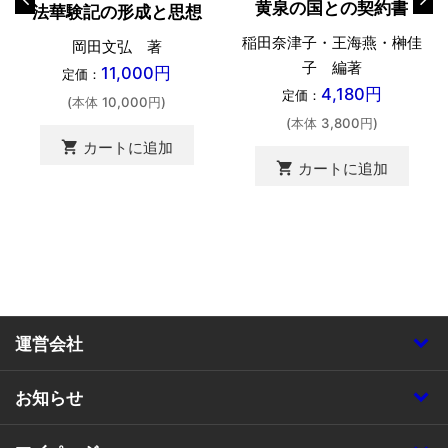
黄泉の国との契約書
法華験記の形成と思想
稲田奈津子・王海燕・榊佳
岡田文弘 著
子 編著
11,000円
定価：
4,180円
定価：
(本体 10,000円)
(本体 3,800円)
shopping_cart
カートに追加
shopping_cart
カートに追加
運営会社
お知らせ