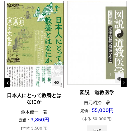
visibility
visibility
図説 道教医学
日本人にとって教養とは
なにか
吉元昭治 著
55,000円
定価：
鈴木健一 著
(本体 50,000円)
3,850円
定価：
(本体 3,500円)
品切