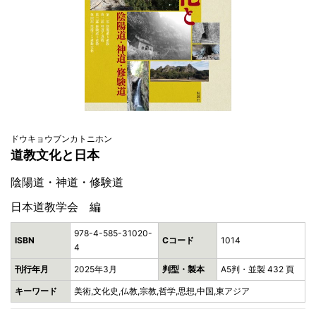
ドウキョウブンカトニホン
道教文化と日本
陰陽道・神道・修験道
日本道教学会 編
978-4-585-31020-
ISBN
Cコード
1014
4
刊行年月
2025年3月
判型・製本
A5判・並製 432 頁
キーワード
美術,文化史,仏教,宗教,哲学,思想,中国,東アジア