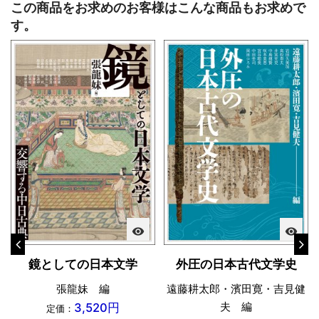
この商品をお求めのお客様はこんな商品もお求めで
す。
visibility
visibility
鏡としての日本文学
外圧の日本古代文学史
張龍妹 編
遠藤耕太郎・濱田寛・吉見健
夫 編
3,520円
定価：