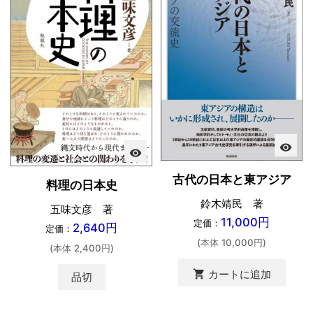
visibility
visibility
古代の日本と東アジア
料理の日本史
鈴木靖民 著
五味文彦 著
11,000円
定価：
2,640円
定価：
(本体 10,000円)
(本体 2,400円)
shopping_cart
カートに追加
品切