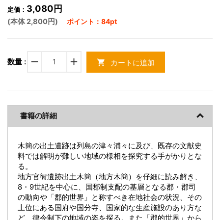
3,080円
定価：
(本体 2,800円)
ポイント：84pt
remove
add
数量 :
カートに追加
shopping_cart
書籍の詳細
木簡の出土遺跡は列島の津々浦々に及び、既存の文献史
料では解明が難しい地域の様相を探究する手がかりとな
る。
地方官衙遺跡出土木簡（地方木簡）を仔細に読み解き、
8・9世紀を中心に、国郡制支配の基層となる郡・郡司
の動向や「郡的世界」と称すべき在地社会の状況、その
上位にある国府や国分寺、国家的な生産施設のあり方な
ど、律令制下の地域の姿を探る。また「郡的世界」から