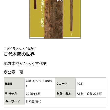
コダイモッカンノセカイ
古代木簡の世界
地方木簡がひらく古代史
森公章 著
978-4-585-32066-
ISBN
Cコード
1021
1
刊行年月
2025年8月
判型・製本
A5判・並製 228 頁
キーワード
日本史,古代