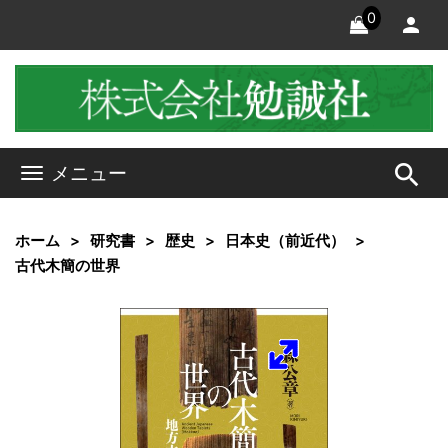
0
search
メニュー
ホーム
研究書
歴史
日本史（前近代）
古代木簡の世界