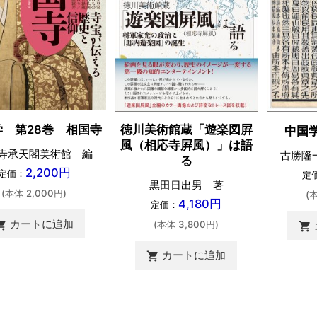
徳川美術館蔵「遊楽図屛
学 第28巻 相国寺
中国
風（相応寺屛風）」は語
寺承天閣美術館 編
古勝隆
る
2,200円
定価：
定
黒田日出男 著
(本体 2,000円)
(
4,180円
定価：
カートに追加
(本体 3,800円)
ing_cart
shopping_cart
カートに追加
shopping_cart