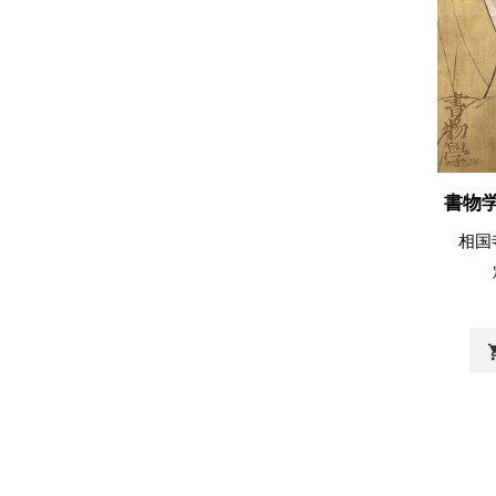
書物
相国
shopp