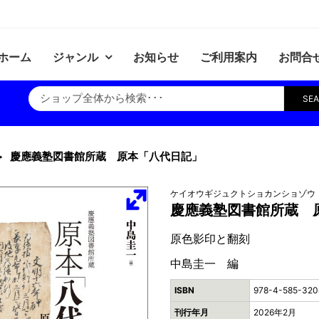
ホーム
ジャンル
お知らせ
ご利用案内
お問合
SE
慶應義塾図書館所蔵 原本「八代日記」
ケイオウギジュクトショカンショゾウ
慶應義塾図書館所蔵 
原色影印と翻刻
中島圭一 編
ISBN
978-4-585-320
刊行年月
2026年2月