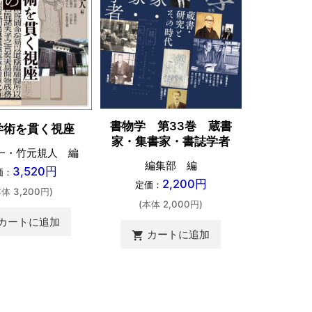
書物学 第33巻 蔵書
戦国合戦
学術を貫く視座
家・集書家・書誌学者
一・竹元規人 編
編集部 編
堀
3,520円
価：
2,200円
定価：
定価：
本体 3,200円)
(本体 2,000円)
(本体 
カートに追加
カートに追加
カ
shopping_cart
shopping_cart