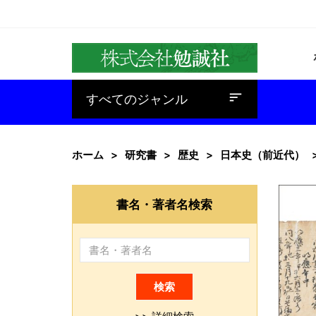
baseline_sort
すべてのジャンル
ホーム
研究書
歴史
日本史（前近代）
書名・著者名検索