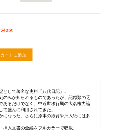
40pt
カートに追加
記として著名な史料「八代日記」。
刻のみが知られるものであったが、記録類の乏
であるだけでなく、中近世移行期の大名権力論
して盛んに利用されてきた。
かになった。さらに原本の紙背や挿入紙には多
・挿入文書の全編をフルカラーで収載。