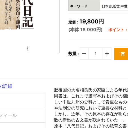
キーワード
日本史,近世,中世
19,800円
定価：
(本体 18,000円)
ポイント：5
remove
add
数量 :
shopping_cart
の詳細
肥後国の大名相良氏の家臣による年代
同書は、これまで謄写本およびその翻
しい中世九州の史料として貴重なもの
や法制史の研究において重要な材料と
しかし、近年、その原本の存在が明ら
フィール
数の新出の古文書が残されていた―。
原本「八代日記」およびその紙背文書