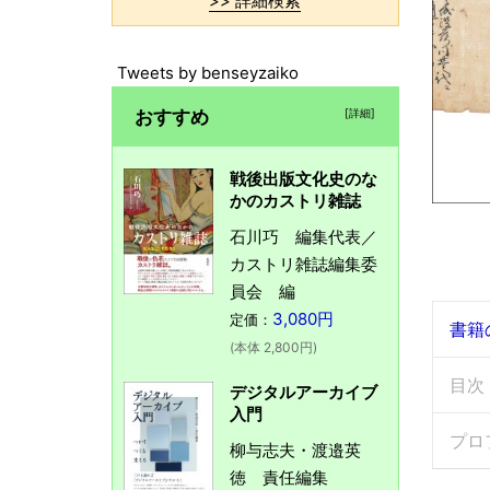
>> 詳細検索
Tweets by benseyzaiko
おすすめ
[詳細]
戦後出版文化史のな
かのカストリ雑誌
石川巧 編集代表／
カストリ雑誌編集委
員会 編
3,080円
定価：
書籍
(本体 2,800円)
目次
デジタルアーカイブ
入門
プロ
柳与志夫・渡邉英
徳 責任編集