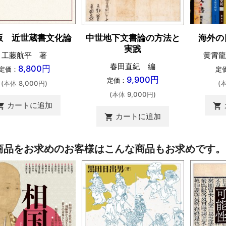
版 近世蔵書文化論
海外の
中世地下文書論の方法と
実践
工藤航平 著
黄霄龍
春田直紀 編
8,800円
定価：
定
9,900円
定価：
(本体 8,000円)
(
(本体 9,000円)
カートに追加
ing_cart
shopping_cart
カートに追加
shopping_cart
商品をお求めのお客様はこんな商品もお求めです。