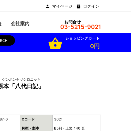
マイページ
ログイン
お問合せ
せ
会社案内
03-5215-9021
ショッピングカート
shopping_basket
ARCH
0円
 ゲンポンヤツシロニッキ
原本「八代日記」
87-6
Cコード
3021
判型・製本
B5判・上製 440 頁