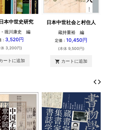
日本中世史研究
日本中世社会と村住人
・堀川康史 編
蔵持重裕 編
3,520円
10,450円
価：
定価：
本体 3,200円)
(本体 9,500円)
カートに追加
カートに追加
shopping_cart