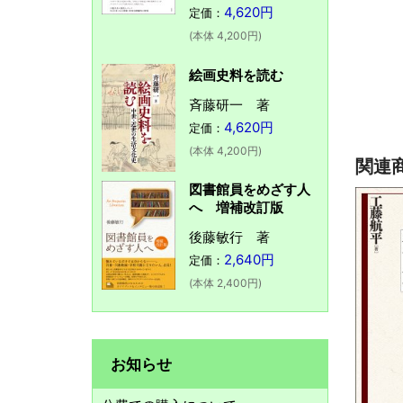
4,620円
定価：
(本体 4,200円)
絵画史料を読む
斉藤研一 著
4,620円
定価：
(本体 4,200円)
関連
図書館員をめざす人
へ 増補改訂版
後藤敏行 著
2,640円
定価：
(本体 2,400円)
お知らせ