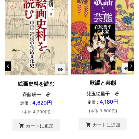
visibility
visibility
歌謡と芸態
絵画史料を読む
児玉絵里子 著
斉藤研一 著
4,180円
4,620円
定価：
定価：
(本体 3,800円)
(本体 4,200円)
shopping_cart
カートに追加
shopping_cart
カートに追加