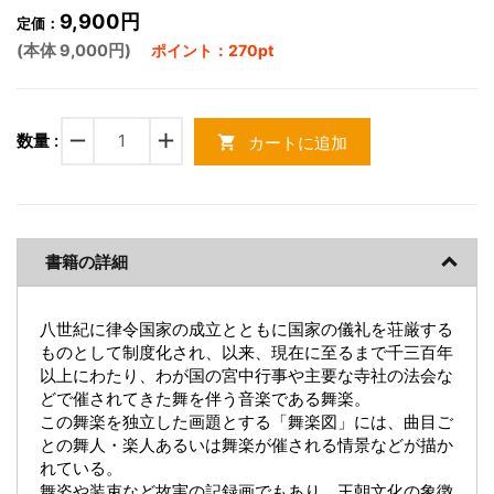
9,900円
定価：
(本体 9,000円)
ポイント：270pt
remove
add
数量 :
カートに追加
shopping_cart
書籍の詳細
八世紀に律令国家の成立とともに国家の儀礼を荘厳する
ものとして制度化され、以来、現在に至るまで千三百年
以上にわたり、わが国の宮中行事や主要な寺社の法会な
どで催されてきた舞を伴う音楽である舞楽。
この舞楽を独立した画題とする「舞楽図」には、曲目ご
との舞人・楽人あるいは舞楽が催される情景などが描か
れている。
舞姿や装束など故実の記録画でもあり、王朝文化の象徴