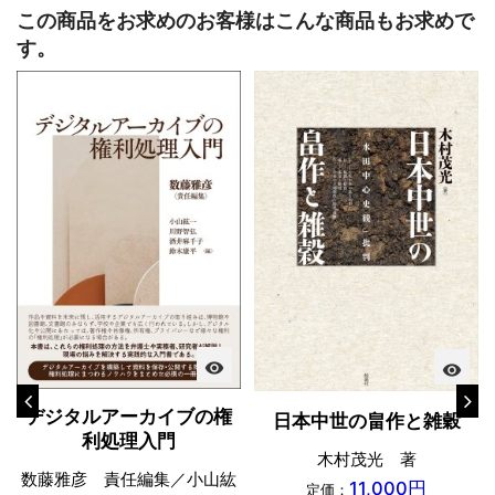
この商品をお求めのお客様はこんな商品もお求めで
す。
visibility
visibility
デジタルアーカイブの権
日本中世の畠作と雑穀
利処理入門
木村茂光 著
数藤雅彦 責任編集／小山紘
11,000円
定価：