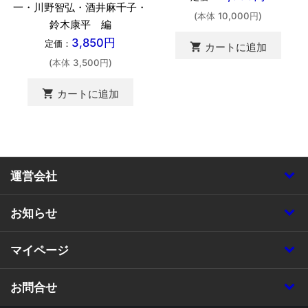
一・川野智弘・酒井麻千子・
(本体 10,000円)
鈴木康平 編
3,850円
定価：
shopping_cart
カートに追加
(本体 3,500円)
shopping_cart
カートに追加
運営会社
お知らせ
マイページ
お問合せ