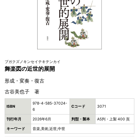
ブガクズノキンセイテキテンカイ
舞楽図の近世的展開
形成・変奏・復古
古谷美也子 著
978-4-585-37024-
ISBN
Cコード
3071
6
刊行年月
2026年6月
判型・製本
A5判・上製 400 頁
キーワード
音楽,美術,近世,中世