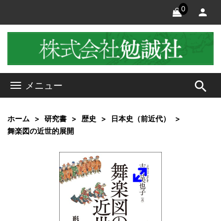
0
search
メニュー
ホーム
研究書
歴史
日本史（前近代）
舞楽図の近世的展開