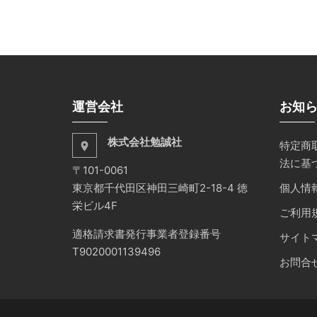
運営会社
お知
株式会社勉誠社
特定商
place
法に基
〒101-0061
東京都千代田区神田三崎町2-18-4 徳
個人情
栄ビル4F
ご利用
適格請求書発行事業者登録番号
サイト
T9020001139496
お問合