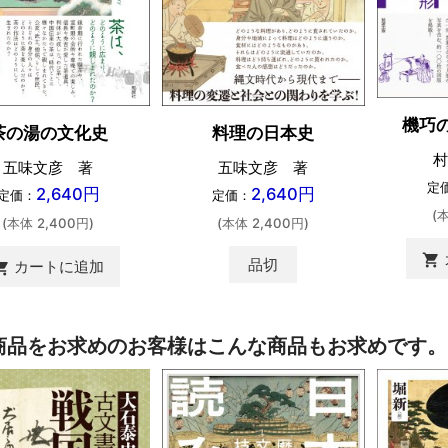
機巧
茶の湯の文化史
料理の日本史
村
五味文彦 著
五味文彦 著
定
2,640円
2,640円
定価：
定価：
(
(本体 2,400円)
(本体 2,400円)
shopping_cart
品切
カートに追加
ing_cart
商品をお求めのお客様はこんな商品もお求めです。