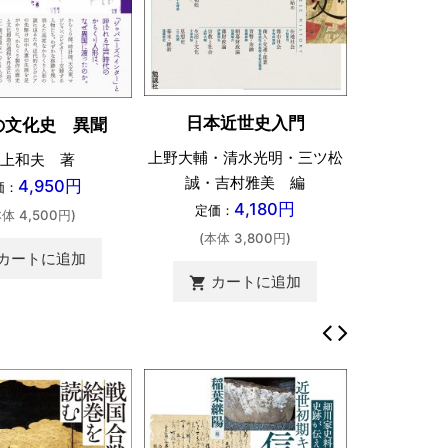
日本近世史入門
の文化史 異聞
上野大輔・清水光明・三ツ松
上和夫 著
誠・吉村雅美 編
4,950円
価：
4,180円
定価：
本体 4,500円)
(本体 3,800円)
カートに追加
カートに追加
shopping_cart