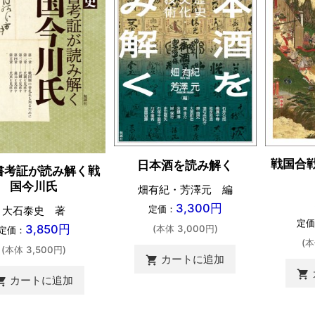
戦国合
日本酒を読み解く
書考証が読み解く戦
国今川氏
畑有紀・芳澤元 編
3,300円
定価：
大石泰史 著
定価
3,850円
(本体 3,000円)
定価：
(本
(本体 3,500円)
カートに追加
shopping_cart
shopping_cart
カートに追加
ing_cart