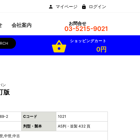
マイページ
ログイン
お問合せ
せ
会社案内
03-5215-9021
ショッピングカート
shopping_basket
ARCH
0円
バン
訂版
69-2
Cコード
1021
判型・製本
A5判・並製 432 頁
世,中世,中古