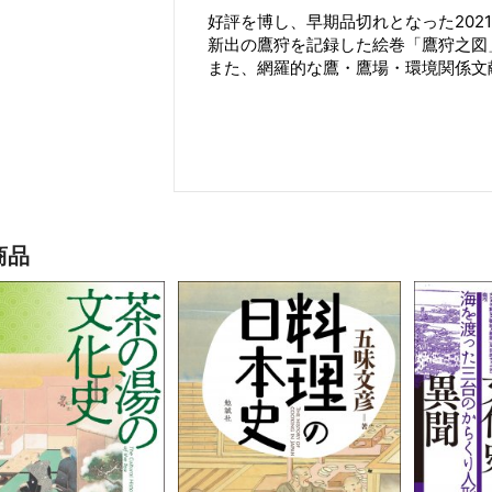
好評を博し、早期品切れとなった202
新出の鷹狩を記録した絵巻「鷹狩之図
また、網羅的な鷹・鷹場・環境関係文
商品