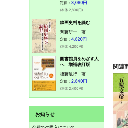
3,080円
定価：
(本体 2,800円)
絵画史料を読む
斉藤研一 著
4,620円
定価：
(本体 4,200円)
図書館員をめざす人
へ 増補改訂版
関連
後藤敏行 著
2,640円
定価：
(本体 2,400円)
お知らせ
公費での購入について