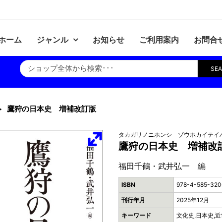
ホーム
ジャンル
お知らせ
ご利用案内
お問合
SE
鷹狩の日本史 増補改訂版
タカガリノニホンシ ゾウホカイテイ
鷹狩の日本史 増補改
福田千鶴・武井弘一 編
ISBN
978-4-585-320
刊行年月
2025年12月
キーワード
文化史,日本史,近