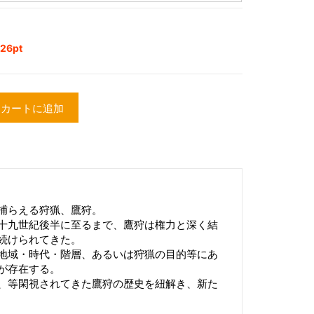
6pt
カートに追加
捕らえる狩猟、鷹狩。
十九世紀後半に至るまで、鷹狩は権力と深く結
続けられてきた。
地域・時代・階層、あるいは狩猟の目的等にあ
が存在する。
、等閑視されてきた鷹狩の歴史を紐解き、新た