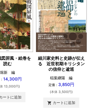
戦図屛風・絵巻を
細川家史料と史跡が伝え
中・近世
読む
る 近世初期キリシタン
近藤祐介
の信仰と逡巡
堀新 編
定価：
稲葉継陽 編
14,300円
：
(本体 
3,850円
定価：
体 13,000円)
(本体 3,500円)
カ
shopping_cart
カートに追加
カートに追加
shopping_cart