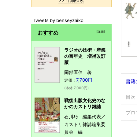
>> 詳細検索
Tweets by benseyzaiko
おすすめ
[詳細]
ラジオの技術・産業
の百年史 増補改訂
版
岡部匡伸 著
7,700円
定価：
書籍
(本体 7,000円)
目次
戦後出版文化史のな
かのカストリ雑誌
プロ
石川巧 編集代表／
カストリ雑誌編集委
員会 編