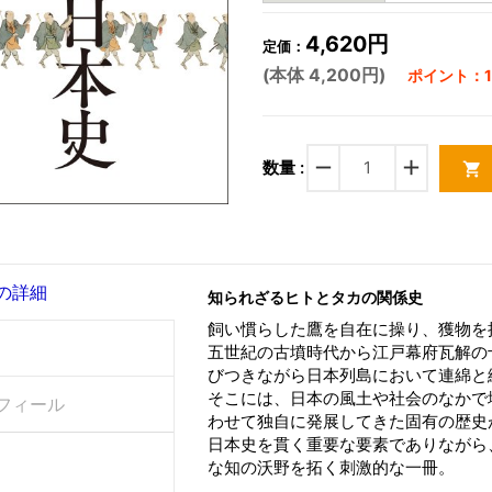
4,620円
定価：
(本体 4,200円)
ポイント：12
remove
add
数量 :
shopping_cart
の詳細
知られざるヒトとタカの関係史
飼い慣らした鷹を自在に操り、獲物を
五世紀の古墳時代から江戸幕府瓦解の
びつきながら日本列島において連綿と
そこには、日本の風土や社会のなかで
フィール
わせて独自に発展してきた固有の歴史
日本史を貫く重要な要素でありながら
な知の沃野を拓く刺激的な一冊。