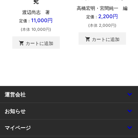
究
高橋宏明・宮間純一 編
渡辺尚志 著
2,200円
定価：
11,000円
定価：
(本体 2,000円)
(本体 10,000円)
shopping_cart
カートに追加
shopping_cart
カートに追加
運営会社
お知らせ
マイページ