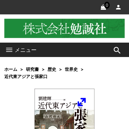
0
search
メニュー
ホーム
研究書
歴史
世界史
近代東アジアと張家口