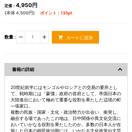
4,950円
定価：
(本体 4,500円)
ポイント：135pt
remove
add
数量 :
カートに追加
shopping_cart
書籍の詳細
20世紀前半にはモンゴルやロシアとの交易の要所とし
て、戦時期には「蒙彊」政府の首府として、帝国日本の
大陸進出において極めて重要な役割を果たした辺境の町
―張家口。
複数の民族・国家・文化・政治勢力が出会い、衝突し、
融合する場であったこの地は、日中関係や異文化交流に
おいていかなる役割を果たしたのか。多数の日本人が在
留した日本の植民統治期には、いかなる文化政策や文芸