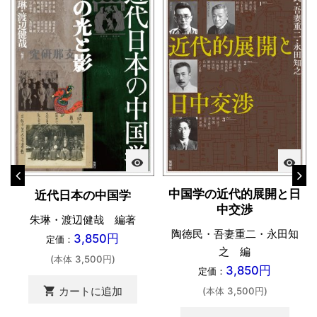
visibility
visibility
中国学の近代的展開と日
近代日本の中国学
中交渉
朱琳・渡辺健哉 編著
陶徳民・吾妻重二・永田知
3,850円
定価：
之 編
(本体 3,500円)
3,850円
定価：
shopping_cart
カートに追加
(本体 3,500円)