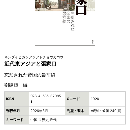
キンダイヒガシアジアトチョウカコウ
近代東アジアと張家口
忘却された帝国の最前線
劉建輝 編
978-4-585-32095-
ISBN
Cコード
1020
1
刊行年月
2026年3月
判型・製本
A5判・並製 240 頁
キーワード
中国,世界史,近代