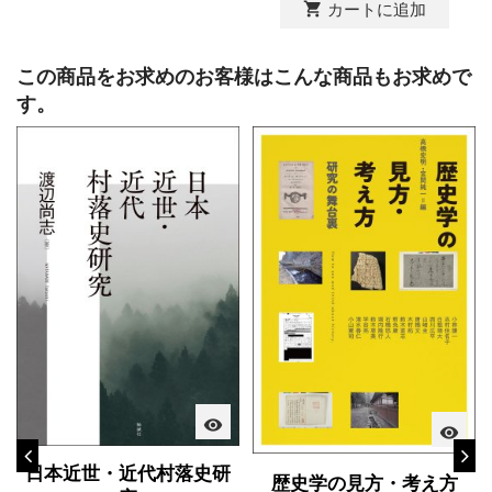
shopping_cart
カートに追加
この商品をお求めのお客様はこんな商品もお求めで
す。
visibility
visibility
日本近世・近代村落史研
歴史学の見方・考え方