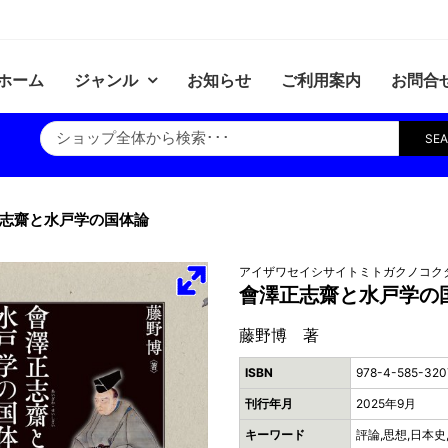
ホーム
ジャンル
お知らせ
ご利用案内
お問合
SE
志齋と水戸学の国体論
アイザワセイシサイトミトガクノコク
會澤正志齋と水戸学の
藤野博 著
ISBN
978-4-585-320
刊行年月
2025年9月
キーワード
評論,思想,日本史