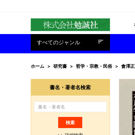
baseline_sort
すべてのジャンル
ホーム
研究書
哲学・宗教・民俗
會澤正
書名・著者名検索