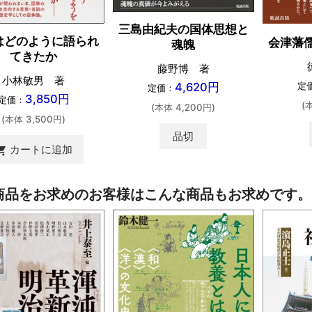
三島由紀夫の国体思想と
はどのように語られ
会津藩
魂魄
てきたか
藤野博 著
小林敏男 著
4,620円
定
定価：
3,850円
定価：
(
(本体 4,200円)
(本体 3,500円)
品切
カートに追加
ing_cart
商品をお求めのお客様はこんな商品もお求めです。