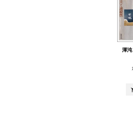
渾沌
shopp