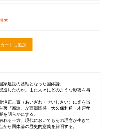
0pt
カートに追加
国家建設の基軸となった国体論。
浸透したのか。また人々にどのような影響を与
會澤正志齋（あいざわ・せいしさい）に光を当
主著『新論』が西郷隆盛・大久保利通・木戸孝
響を明らかにする。
触れる一方、現代においてもその理念が生きて
点から国体論の歴史的意義を解明する。