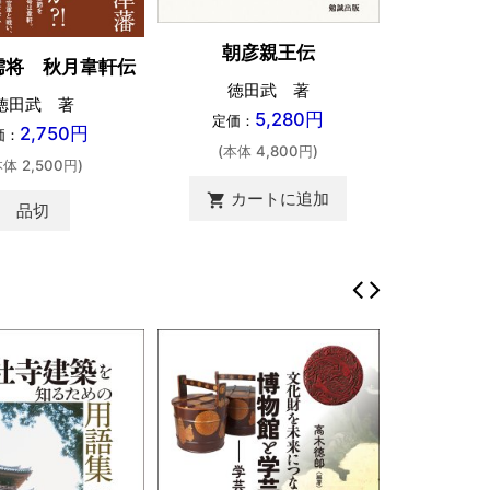
朝彦親王伝
儒将 秋月韋軒伝
徳田武 著
徳田武 著
5,280円
定価：
2,750円
価：
(本体 4,800円)
本体 2,500円)
カートに追加
shopping_cart
品切