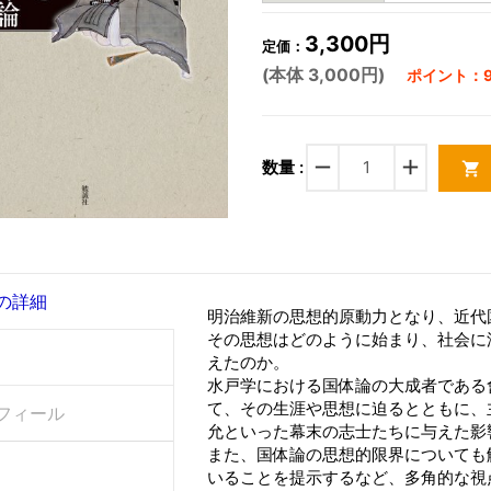
3,300円
定価：
(本体 3,000円)
ポイント：9
remove
add
数量 :
shopping_cart
の詳細
明治維新の思想的原動力となり、近代
その思想はどのように始まり、社会に
えたのか。
水戸学における国体論の大成者である
て、その生涯や思想に迫るとともに、
フィール
允といった幕末の志士たちに与えた影
また、国体論の思想的限界についても
いることを提示するなど、多角的な視