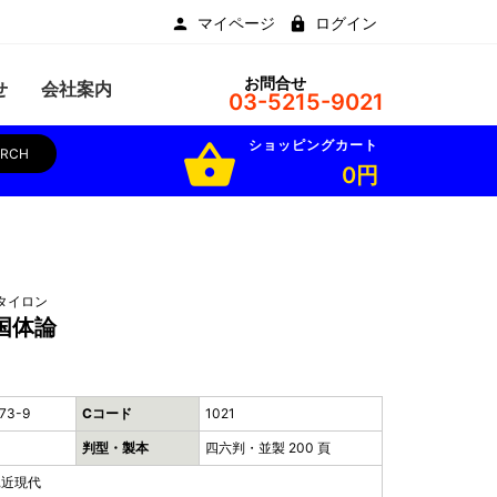
マイページ
ログイン
お問合せ
せ
会社案内
03-5215-9021
ショッピングカート
shopping_basket
ARCH
0円
タイロン
国体論
73-9
Cコード
1021
判型・製本
四六判・並製 200 頁
,近現代