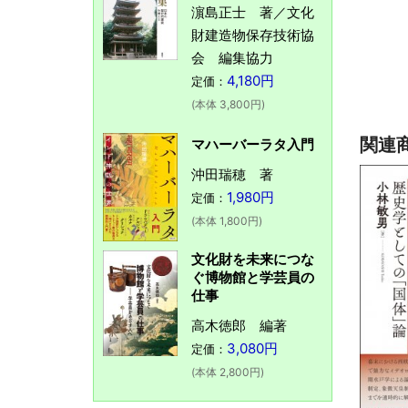
濵島正士 著／文化
財建造物保存技術協
会 編集協力
4,180円
定価：
(本体 3,800円)
関連
マハーバーラタ入門
沖田瑞穂 著
1,980円
定価：
(本体 1,800円)
文化財を未来につな
ぐ博物館と学芸員の
仕事
高木徳郎 編著
3,080円
定価：
(本体 2,800円)