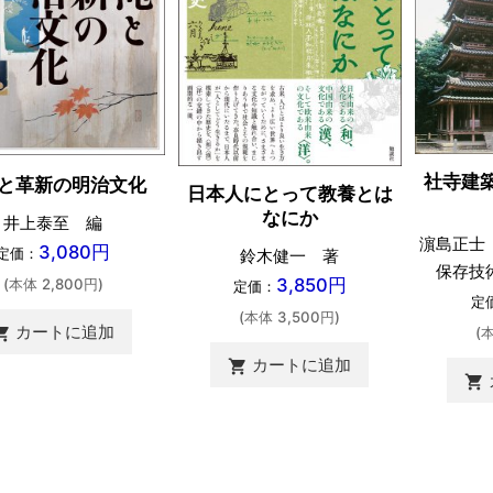
社寺建
と革新の明治文化
日本人にとって教養とは
なにか
井上泰至 編
濵島正士
3,080円
定価：
鈴木健一 著
保存技
3,850円
(本体 2,800円)
定価：
定
(本体 3,500円)
カートに追加
(
ing_cart
カートに追加
shopping_cart
shopping_cart