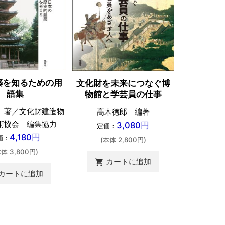
築を知るための用
文化財を未来につなぐ博
中・近世
語集
物館と学芸員の仕事
近藤祐介
 著／文化財建造物
高木徳郎 編著
定価：
術協会 編集協力
3,080円
定価：
(本体 
4,180円
価：
(本体 2,800円)
カ
本体 3,800円)
shopping_cart
カートに追加
shopping_cart
カートに追加