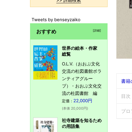
>> 詳細検索
Tweets by benseyzaiko
おすすめ
[詳細]
世界の絵本・作家
総覧
O.L.V.（おおぶ文化
交流の杜図書館ボラ
ンティアグルー
書籍
プ）・おおぶ文化交
流の杜図書館 編
目次
22,000円
定価：
(本体 20,000円)
プロ
社寺建築を知るため
の用語集